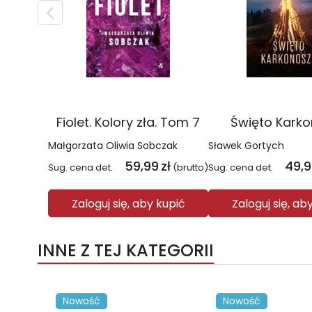
Fiolet. Kolory zła. Tom 7
Święto Kark
Małgorzata Oliwia Sobczak
Sławek Gortych
59,99
zł
49,
Sug. cena det.
(brutto)
Sug. cena det.
Zaloguj się, aby kupić
Zaloguj się, ab
INNE Z TEJ KATEGORII
Nowość
Nowość