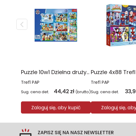
Puzzle 10w1 Dzielna drużyna Psiego Patrolu 96012
Trefl PAP
Trefl PAP
44,42
zł
33,
Sug. cena det.
(brutto)
Sug. cena det.
Zaloguj się, aby kupić
Zaloguj się, ab
ZAPISZ SIĘ NA NASZ NEWSLETTER