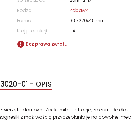
Sprzedaż od
2019-12-17
Rodzaj
Zabawki
Format
195x220x45 mm
Kraj produkcji
UA
Bez prawa zwrotu
020-01 - OPIS
wierzęta domowe. Znakomite ilustracje, zrozumiałe dla d
agnesiki z możliwością przyczepiania je na dowolnej met