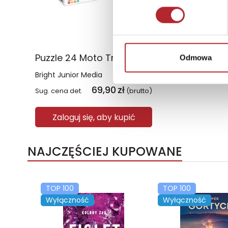
Puzzle 24 Moto Traktor CzuCzu
Odmowa
Bright Junior Media
69,90
zł
Sug. cena det.
(brutto)
Zaloguj się, aby kupić
NAJCZĘŚCIEJ KUPOWANE
TOP 100
TOP 100
Wyłączność
Wyłączność