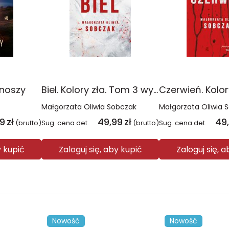
onoszy
Biel. Kolory zła. Tom 3 wyd. 2025
Małgorzata Oliwia Sobczak
Małgorzata Oliwia 
99
zł
49,99
zł
49
(brutto)
Sug. cena det.
(brutto)
Sug. cena det.
y kupić
Zaloguj się, aby kupić
Zaloguj się, 
Nowość
Nowość