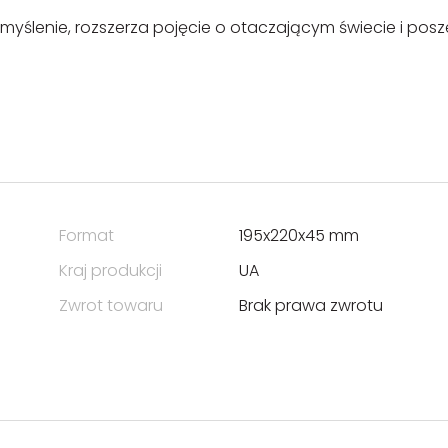
yślenie, rozszerza pojęcie o otaczającym świecie i posz
Format
195x220x45 mm
Kraj produkcji
UA
Zwrot towaru
Brak prawa zwrotu