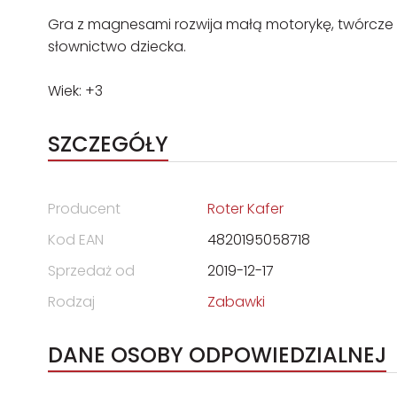
Gra z magnesami rozwija małą motorykę, twórcze m
słownictwo dziecka.
Wiek: +3
SZCZEGÓŁY
Producent
Roter Kafer
Kod EAN
4820195058718
Sprzedaż od
2019-12-17
Rodzaj
Zabawki
DANE OSOBY ODPOWIEDZIALNEJ