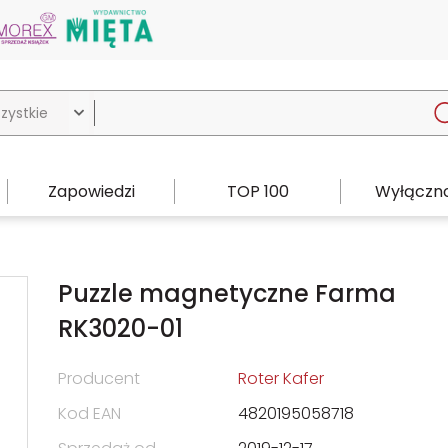

Zapowiedzi
TOP 100
Wyłączno
Puzzle magnetyczne Farma
RK3020-01
Producent
Roter Kafer
Kod EAN
4820195058718