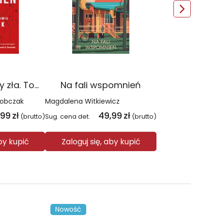
Czerwień. Kolory zła. Tom 1 wyd. 2025
Na fali wspomnień
Sobczak
Magdalena Witkiewicz
,99
zł
49,99
zł
(brutto)
Sug. cena det.
(brutto)
aby kupić
Zaloguj się, aby kupić
Nowość