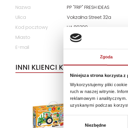
Nazwa
PP "FRP" FRESH IDEAS
Ulica
Vokzalna Street 32a
Kod pocztowy
UA 80300
Miasto
Lviv region, Zhovkva
E-mail
yeromenko.a@vladi-toys.
Zgoda
INNI KLIENCI KUPOWALI
Niniejsza strona korzysta z
Wykorzystujemy pliki cookie 
ruch w naszej witrynie. Inf
reklamowym i analitycznym. 
uzyskanymi podczas korzysta
Wybór
Niezbędne
zgody