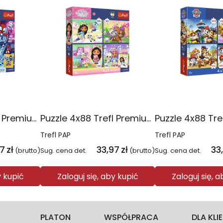
Puzzle 4x88 Trefl Premium Plus Kids Pajęczy dzień Spidey 34696
Puzzle 4x88 Trefl Premium Plus Kids Kocie harce Koci Domek Gabi 34694
Trefl PAP
Trefl PAP
97
zł
33,97
zł
33
(brutto)
Sug. cena det.
(brutto)
Sug. cena det.
y kupić
Zaloguj się, aby kupić
Zaloguj się, 
PLATON
WSPÓŁPRACA
DLA KL