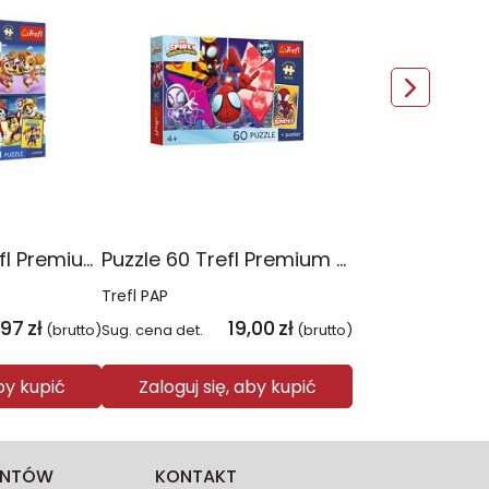
Puzzle 4x88 Trefl Premium Plus Kids Psia Straż Psi Patrol 34693
Puzzle 60 Trefl Premium Plus Kids Niesamowita przygoda Spidey Marvel 17429
Trefl PAP
,97
zł
19,00
zł
(brutto)
Sug. cena det.
(brutto)
aby kupić
Zaloguj się, aby kupić
IENTÓW
KONTAKT