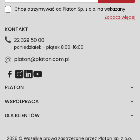
Chcę otrzymywać od Platon Sp. z o.o. na wskazany
przeze mnie adres e-mail informacje marketingowe
Zobacz więcej
dotyczące oferty platon.com.pl. Wszelkie informacje
KONTAKT
dotyczące danych osobowych znajdziesz w naszej
Polityce prywatności. Zgodę możesz wycofać w
22 329 50 00
każdym czasie. Wycofanie zgody nie wpłynie na
poniedziałek - piątek 8:00-16:00
zgodność z prawem przetwarzania dokonanego przed
jej wycofaniem.*
platon@platon.com.pl
PLATON
WSPÓŁPRACA
DLA KLIENTÓW
2026 © Wszelkie prawa zastrzeżone przez
Platon Sp. z o.o.