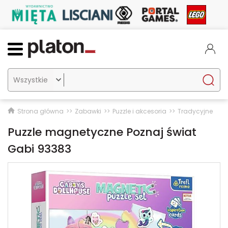

Strona główna
Zabawki
Puzzle i akcesoria
Tradycyjne
Puzzle magnetyczne Poznaj świat
Gabi 93383