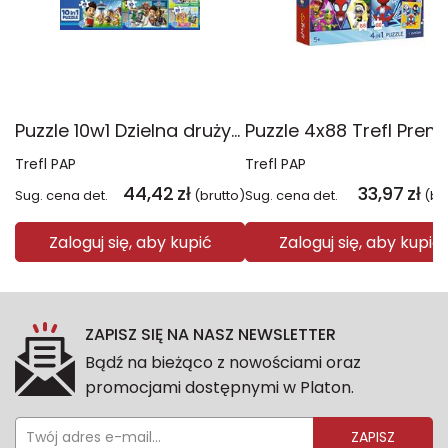
Puzzle 10w1 Dzielna drużyna Psiego Patrolu 96012
Trefl PAP
Trefl PAP
44,42
zł
33,97
zł
Sug. cena det.
(brutto)
Sug. cena det.
(br
Zaloguj się, aby kupić
Zaloguj się, aby kupić
ZAPISZ SIĘ NA NASZ NEWSLETTER
Bądź na bieżąco z nowościami oraz
promocjami dostępnymi w Platon.
ZAPISZ