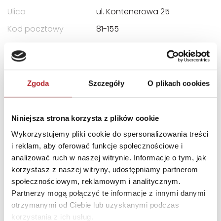
Ulica
ul. Kontenerowa 25
Kod pocztowy
81-155
Miasto
Gdynia
E-mail
trefl@trefl.com
Zgoda
Szczegóły
O plikach cookies
INNI KLIENCI KUPOWALI
Niniejsza strona korzysta z plików cookie
Wykorzystujemy pliki cookie do spersonalizowania treści
i reklam, aby oferować funkcje społecznościowe i
analizować ruch w naszej witrynie. Informacje o tym, jak
korzystasz z naszej witryny, udostępniamy partnerom
społecznościowym, reklamowym i analitycznym.
Partnerzy mogą połączyć te informacje z innymi danymi
otrzymanymi od Ciebie lub uzyskanymi podczas
korzystania z ich usług.