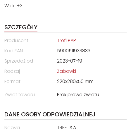
Wiek: +3
SZCZEGÓŁY
Producent
Trefl PAP
Kod EAN
5900511933833
Sprzedaż od
2023-07-19
Rodzaj
Zabawki
Format
220x280x50 mm
Zwrot towaru
Brak prawa zwrotu
DANE OSOBY ODPOWIEDZIALNEJ
Nazwa
TREFL S.A.