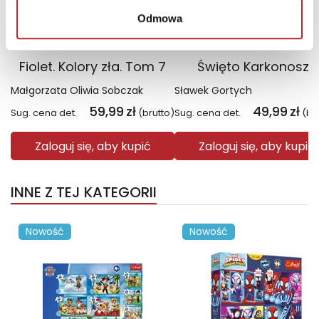
Odmowa
Fiolet. Kolory zła. Tom 7
Święto Karkonoszy
Małgorzata Oliwia Sobczak
Sławek Gortych
59,99
zł
49,99
zł
Sug. cena det.
(brutto)
Sug. cena det.
(br
Zaloguj się, aby kupić
Zaloguj się, aby kupić
INNE Z TEJ KATEGORII
Nowość
Nowość