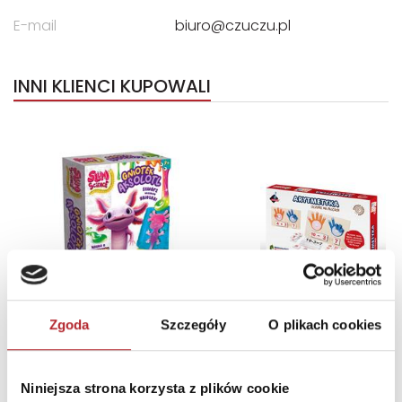
E-mail
biuro@czuczu.pl
INNI KLIENCI KUPOWALI
Zgoda
Szczegóły
O plikach cookies
LISCIANI SLUMI SCIENCE GNIOTEK AKSOLOTL.
Niniejsza strona korzysta z plików cookie
304-PL110322
ASKATO