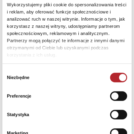
58,07
zł
25,81
zł
Wykorzystujemy pliki cookie do spersonalizowania treści
Sug. cena det.
(brutto)
Sug. cena det.
(br
i reklam, aby oferować funkcje społecznościowe i
analizować ruch w naszej witrynie. Informacje o tym, jak
Zaloguj się, aby kupić
Zaloguj się, aby kupić
korzystasz z naszej witryny, udostępniamy partnerom
społecznościowym, reklamowym i analitycznym.
NAJCZĘŚCIEJ KUPOWANE
zobacz więcej
Partnerzy mogą połączyć te informacje z innymi danymi
otrzymanymi od Ciebie lub uzyskanymi podczas
korzystania z ich usług.
TOP 100
TOP 100
Wyłączność
Wyłączność
Wybór
Niezbędne
zgody
Preferencje
Statystyka
Fiolet. Kolory zła. Tom 7
Święto Karkonoszy
Marketing