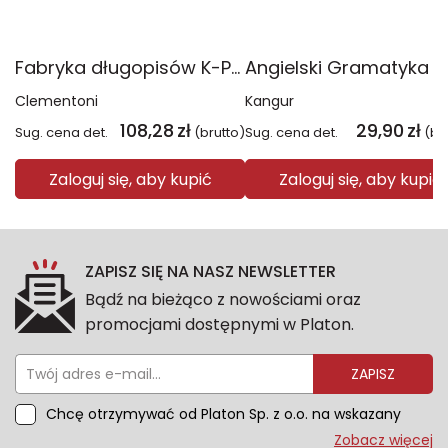
Fabryka długopisów K-Pop Demon Hunters 18476
Clementoni
Kangur
108,28
zł
29,90
zł
Sug. cena det.
(brutto)
Sug. cena det.
(br
Zaloguj się, aby kupić
Zaloguj się, aby kupić
ZAPISZ SIĘ NA NASZ NEWSLETTER
Bądź na bieżąco z nowościami oraz
promocjami dostępnymi w Platon.
ZAPISZ
Chcę otrzymywać od Platon Sp. z o.o. na wskazany
przeze mnie adres e-mail informacje marketingowe
Zobacz więcej