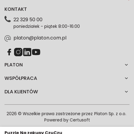
dotyczące oferty platon.com.pl. Wszelkie informacje
KONTAKT
dotyczące danych osobowych znajdziesz w naszej
Polityce prywatności. Zgodę możesz wycofać w
22 329 50 00
każdym czasie. Wycofanie zgody nie wpłynie na
poniedziałek - piątek 8:00-16:00
zgodność z prawem przetwarzania dokonanego przed
jej wycofaniem.*
platon@platon.com.pl
PLATON
WSPÓŁPRACA
DLA KLIENTÓW
2026 © Wszelkie prawa zastrzeżone przez
Platon Sp. z o.o.
Powered by
Certusoft
Puzzle Na zakupy CzuCzu