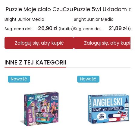
Puzzle Moje ciało CzuCzu
Bright Junior Media
Bright Junior Media
26,90
zł
21,89
zł
Sug. cena det.
(brutto)
Sug. cena det.
(br
Zaloguj się, aby kupić
Zaloguj się, aby kupić
INNE Z TEJ KATEGORII
Nowość
Nowość