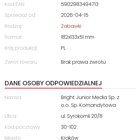
Kod EAN
5902983494713
Sprzedaż od
2026-04-15
Rodzaj
Zabawki
Format
182x133x51 mm
Kraj produkcji
PL
Zwrot towaru
Brak prawa zwrotu
DANE OSOBY ODPOWIEDZIALNEJ
Nazwa
Bright Junior Media Sp. z
o.o. Sp. Komandytowa
Ulica
ul. Syrokomli 20/8
Kod pocztowy
30-102
Miasto
Kraków