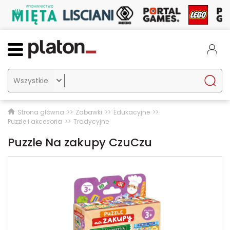

Strona główna
Zabawki
Edukacyjne
Puzzle i akcesoria
Tradycyjne
Puzzle Na zakupy CzuCzu