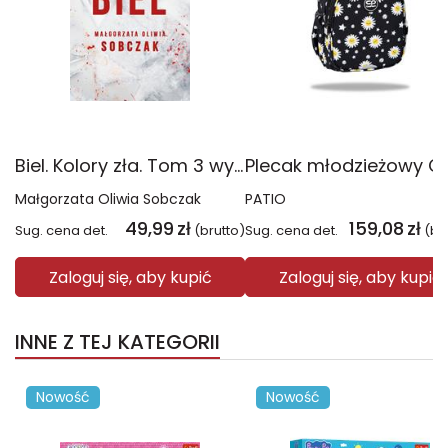
Biel. Kolory zła. Tom 3 wyd. 2025
Małgorzata Oliwia Sobczak
PATIO
49,99
zł
159,08
zł
Sug. cena det.
(brutto)
Sug. cena det.
(br
Zaloguj się, aby kupić
Zaloguj się, aby kupić
INNE Z TEJ KATEGORII
Nowość
Nowość