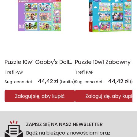
Puzzle 10w1 Gabby's Dollhouse Gabby i jej świat 96014
Trefl PAP
Trefl PAP
44,42
zł
44,42
zł
Sug. cena det.
(brutto)
Sug. cena det.
(br
Zaloguj się, aby kupić
Zaloguj się, aby kupić
ZAPISZ SIĘ NA NASZ NEWSLETTER
Bądź na bieżąco z nowościami oraz