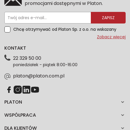
promocjami dostępnymi w Platon.
ZAPISZ
Chcę otrzymywać od Platon Sp. z o.o. na wskazany
przeze mnie adres e-mail informacje marketingowe
Zobacz więcej
dotyczące oferty platon.com.pl. Wszelkie informacje
KONTAKT
dotyczące danych osobowych znajdziesz w naszej
Polityce prywatności. Zgodę możesz wycofać w
22 329 50 00
każdym czasie. Wycofanie zgody nie wpłynie na
poniedziałek - piątek 8:00-16:00
zgodność z prawem przetwarzania dokonanego przed
jej wycofaniem.*
platon@platon.com.pl
PLATON
WSPÓŁPRACA
DLA KLIENTÓW