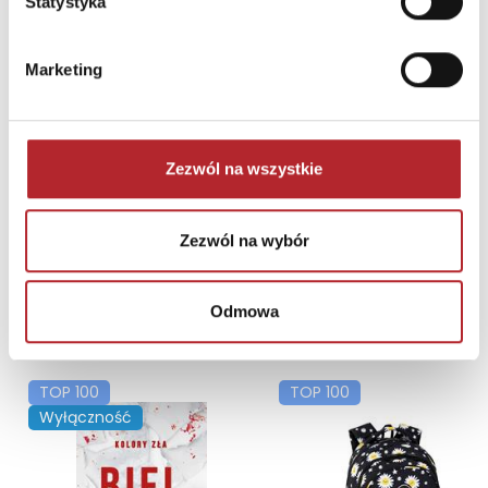
Statystyka
Marketing
Puzzle 24 Moto Traktor CzuCzu
Zezwól na wszystkie
Bright Junior Media
69,90
zł
Sug. cena det.
(brutto)
Zezwól na wybór
Zaloguj się, aby kupić
Odmowa
NAJCZĘŚCIEJ KUPOWANE
zobacz więcej
TOP 100
TOP 100
Wyłączność