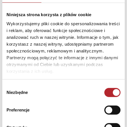
Nazwa
MAKSIK SPÓŁKA Z
OGRANICZONĄ
Niniejsza strona korzysta z plików cookie
ODPOWIEDZIALNOŚCIĄ
Wykorzystujemy pliki cookie do spersonalizowania treści
Ulica
ul. Nakielska 35
i reklam, aby oferować funkcje społecznościowe i
Kod pocztowy
42-600
analizować ruch w naszej witrynie. Informacje o tym, jak
korzystasz z naszej witryny, udostępniamy partnerom
Miasto
Tarnowskie Góry
społecznościowym, reklamowym i analitycznym.
E-mail
biuro@maksik.pl
Partnerzy mogą połączyć te informacje z innymi danymi
otrzymanymi od Ciebie lub uzyskanymi podczas
korzystania z ich usług.
INNI KLIENCI KUPOWALI
Wybór
Niezbędne
zgody
Preferencje