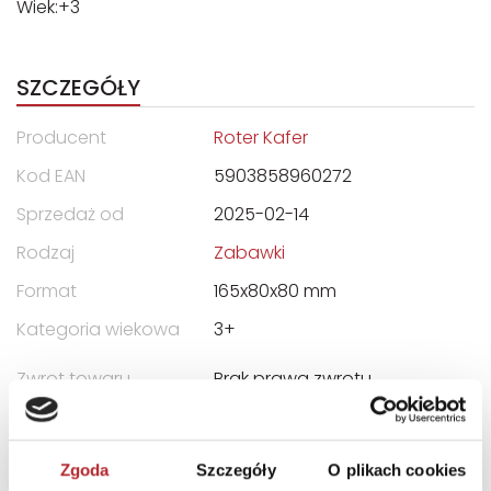
Wiek:+3
SZCZEGÓŁY
Producent
Roter Kafer
Kod EAN
5903858960272
Sprzedaż od
2025-02-14
Rodzaj
Zabawki
Format
165x80x80 mm
Kategoria wiekowa
3+
Zwrot towaru
Brak prawa zwrotu
DANE OSOBY ODPOWIEDZIALNEJ
Zgoda
Szczegóły
O plikach cookies