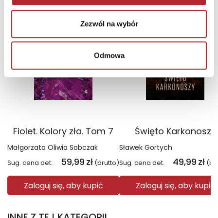
TOP 100
TOP 100
Wyłączność
Wyłączność
Zezwól na wybór
Odmowa
Fiolet. Kolory zła. Tom 7
Święto Karkonoszy
Małgorzata Oliwia Sobczak
Sławek Gortych
59,99
zł
49,99
zł
Sug. cena det.
(brutto)
Sug. cena det.
(br
Zaloguj się, aby kupić
Zaloguj się, aby kupić
INNE Z TEJ KATEGORII