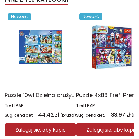
Nowość
Nowość
Puzzle 10w1 Dzielna drużyna Psiego Patrolu 96012
Trefl PAP
Trefl PAP
44,42
zł
33,97
zł
Sug. cena det.
(brutto)
Sug. cena det.
(br
Zaloguj się, aby kupić
Zaloguj się, aby kupić