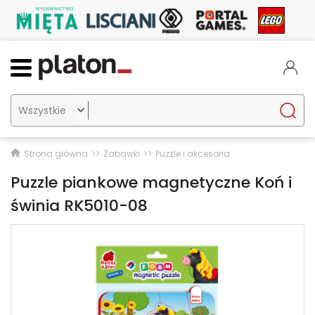

Strona główna
Zabawki
Puzzle i akcesoria
Puzzle piankowe magnetyczne Koń i
świnia RK5010-08