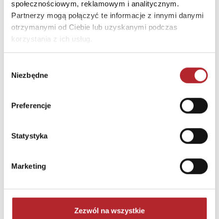
społecznościowym, reklamowym i analitycznym.
Partnerzy mogą połączyć te informacje z innymi danymi
otrzymanymi od Ciebie lub uzyskanymi podczas
korzystania z ich usług.
Wybór
Niezbędne
zgody
Preferencje
Puzzle 24 Moto Traktor CzuCzu
Bright Junior Media
Statystyka
69,90
zł
Sug. cena det.
(brutto)
Marketing
Zaloguj się, aby kupić
NAJCZĘŚCIEJ KUPOWANE
zobacz więcej
Zezwól na wszystkie