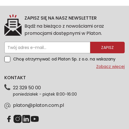
ZAPISZ SIĘ NA NASZ NEWSLETTER
Bądź na bieżąco z nowościami oraz
promocjami dostępnymi w Platon.
ZAPISZ
Chcę otrzymywać od Platon Sp. z o.o. na wskazany
przeze mnie adres e-mail informacje marketingowe
Zobacz więcej
dotyczące oferty platon.com.pl. Wszelkie informacje
KONTAKT
dotyczące danych osobowych znajdziesz w naszej
Polityce prywatności. Zgodę możesz wycofać w
22 329 50 00
każdym czasie. Wycofanie zgody nie wpłynie na
poniedziałek - piątek 8:00-16:00
zgodność z prawem przetwarzania dokonanego przed
jej wycofaniem.*
platon@platon.com.pl