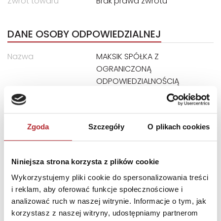
Zwrot towaru
Brak prawa zwrotu
DANE OSOBY ODPOWIEDZIALNEJ
Nazwa
MAKSIK SPÓŁKA Z
OGRANICZONĄ
ODPOWIEDZIALNOŚCIĄ
Ulica
ul. Nakielska 35
Kod pocztowy
42-600
Zgoda
Szczegóły
O plikach cookies
Miasto
Tarnowskie Góry
E-mail
biuro@maksik.pl
Niniejsza strona korzysta z plików cookie
Wykorzystujemy pliki cookie do spersonalizowania treści
INNI KLIENCI KUPOWALI
i reklam, aby oferować funkcje społecznościowe i
analizować ruch w naszej witrynie. Informacje o tym, jak
korzystasz z naszej witryny, udostępniamy partnerom