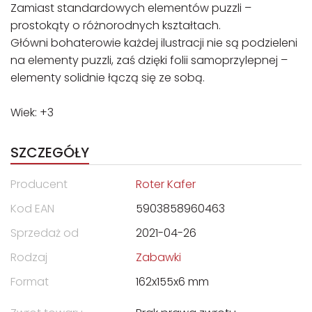
Zamiast standardowych elementów puzzli –
prostokąty o różnorodnych kształtach.
Główni bohaterowie każdej ilustracji nie są podzieleni
na elementy puzzli, zaś dzięki folii samoprzylepnej –
elementy solidnie łączą się ze sobą.
Wiek: +3
SZCZEGÓŁY
Producent
Roter Kafer
Kod EAN
5903858960463
Sprzedaż od
2021-04-26
Rodzaj
Zabawki
Format
162x155x6 mm