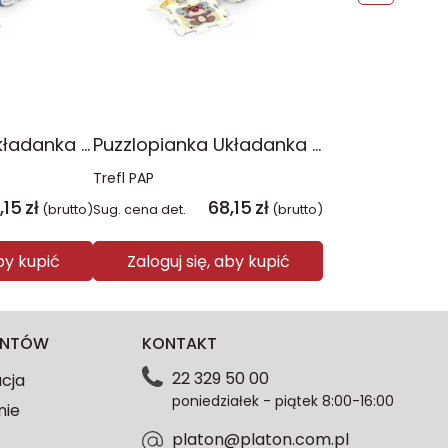
Puzzlopianka układanka Myszka Miki 2023 61604
Puzzlopianka Układanka Bobaski i Miś 2023 61615
Trefl PAP
,15
zł
68,15
zł
(brutto)
Sug. cena det.
(brutto)
aby kupić
Zaloguj się, aby kupić
IENTÓW
KONTAKT
22 329 50 00
acja
poniedziałek - piątek 8:00-16:00
nie
platon@platon.com.pl