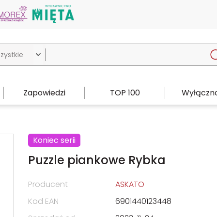

Zapowiedzi
TOP 100
Wyłączno
Koniec serii
Puzzle piankowe Rybka
Producent
ASKATO
Kod EAN
6901440123448