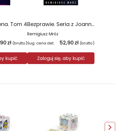
ena. Tom 4
Bezprawie. Seria z Joanną Chyłką. Tom 20
Remigiusz Mróz
,90
zł
52,90
zł
(brutto)
Sug. cena det.
(brutto)
aby kupić
Zaloguj się, aby kupić