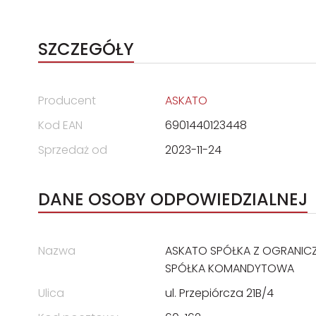
SZCZEGÓŁY
Producent
ASKATO
Kod EAN
6901440123448
Sprzedaż od
2023-11-24
DANE OSOBY ODPOWIEDZIALNEJ
Nazwa
ASKATO SPÓŁKA Z OGRANIC
SPÓŁKA KOMANDYTOWA
Ulica
ul. Przepiórcza 21B/4