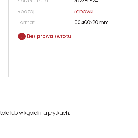
Sprzedaż od
2023-11-24
Rodzaj
Zabawki
Format
160x160x20 mm
Bez prawa zwrotu
le lub w kąpieli na płytkach.