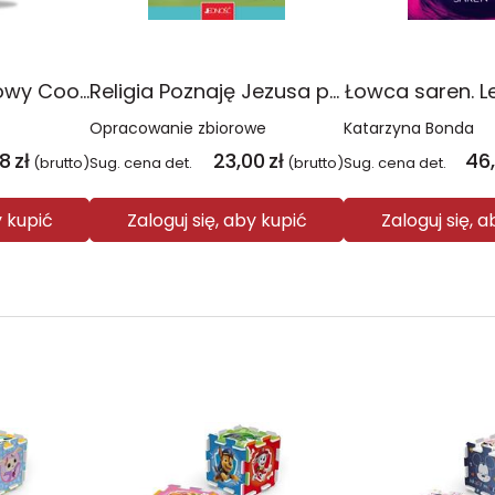
Plecak młodzieżowy Coolpack Jerry Daisy Black
Religia Poznaję Jezusa podręcznik dla klasy 3 szkoły podstawowej
Łowca saren. L
Opracowanie zbiorowe
Katarzyna Bonda
08
zł
23,00
zł
46
(brutto)
Sug. cena det.
(brutto)
Sug. cena det.
y kupić
Zaloguj się, aby kupić
Zaloguj się, 