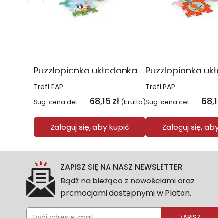
Puzzlopianka układanka Peppa Pig 2023 61612
Trefl PAP
Trefl PAP
68,15
zł
68,
Sug. cena det.
(brutto)
Sug. cena det.
Zaloguj się, aby kupić
Zaloguj się, ab
ZAPISZ SIĘ NA NASZ NEWSLETTER
Bądź na bieżąco z nowościami oraz
promocjami dostępnymi w Platon.
ZAPISZ