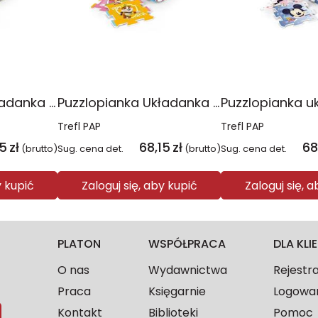
Puzzlopianka układanka Bing 2023 61613
Puzzlopianka Układanka Psi Patrol 2023 61614
Trefl PAP
Trefl PAP
15
zł
68,15
zł
68
(brutto)
Sug. cena det.
(brutto)
Sug. cena det.
y kupić
Zaloguj się, aby kupić
Zaloguj się, 
PLATON
WSPÓŁPRACA
DLA KL
O nas
Wydawnictwa
Rejestr
Praca
Księgarnie
Logowa
Kontakt
Biblioteki
Pomoc