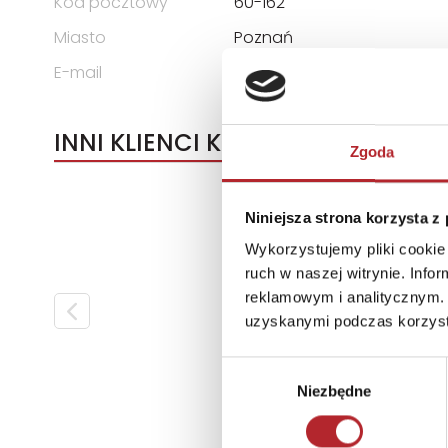
Kod pocztowy
60-162
Miasto
Poznań
E-mail
biuro@askato.pl
INNI KLIENCI KUPOWALI
Zgoda
Niniejsza strona korzysta z
Wykorzystujemy pliki cookie 
ruch w naszej witrynie. Inf
reklamowym i analitycznym. 
uzyskanymi podczas korzysta
Wybór
Niezbędne
zgody