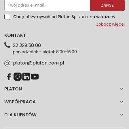
ZAPISZ
Chcę otrzymywać od Platon Sp. z o.o. na wskazany
przeze mnie adres e-mail informacje marketingowe
Zobacz więcej
dotyczące oferty platon.com.pl. Wszelkie informacje
KONTAKT
dotyczące danych osobowych znajdziesz w naszej
Polityce prywatności. Zgodę możesz wycofać w
22 329 50 00
każdym czasie. Wycofanie zgody nie wpłynie na
poniedziałek - piątek 8:00-16:00
zgodność z prawem przetwarzania dokonanego przed
jej wycofaniem.*
platon@platon.com.pl
PLATON
WSPÓŁPRACA
DLA KLIENTÓW