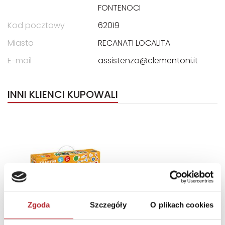
FONTENOCI
Kod pocztowy
62019
Miasto
RECANATI LOCALITA
E-mail
assistenza@clementoni.it
INNI KLIENCI KUPOWALI
Zgoda
Szczegóły
O plikach cookies