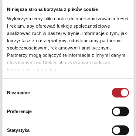
Niniejsza strona korzysta z plików cookie
Puzzle 24 Moto Traktor CzuCzu
Wykorzystujemy pliki cookie do spersonalizowania treści
Bright Junior Media
i reklam, aby oferować funkcje społecznościowe i
69,90
zł
analizować ruch w naszej witrynie. Informacje o tym, jak
Sug. cena det.
(brutto)
korzystasz z naszej witryny, udostępniamy partnerom
Zaloguj się, aby kupić
społecznościowym, reklamowym i analitycznym.
Partnerzy mogą połączyć te informacje z innymi danymi
otrzymanymi od Ciebie lub uzyskanymi podczas
NAJCZĘŚCIEJ KUPOWANE
zobacz więcej
korzystania z ich usług.
TOP 100
TOP 100
Wybór
Wyłączność
Wyłączność
Niezbędne
zgody
Preferencje
Statystyka