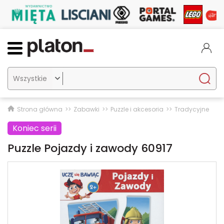

Strona główna
Zabawki
Puzzle i akcesoria
Tradycyjne
Koniec serii
Puzzle Pojazdy i zawody 60917