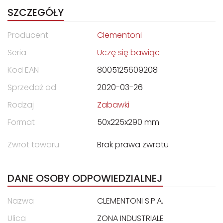
SZCZEGÓŁY
Producent
Clementoni
Seria
Uczę się bawiąc
Kod EAN
8005125609208
Sprzedaż od
2020-03-26
Rodzaj
Zabawki
Format
50x225x290 mm
Zwrot towaru
Brak prawa zwrotu
DANE OSOBY ODPOWIEDZIALNEJ
Nazwa
CLEMENTONI S.P.A.
Ulica
ZONA INDUSTRIALE