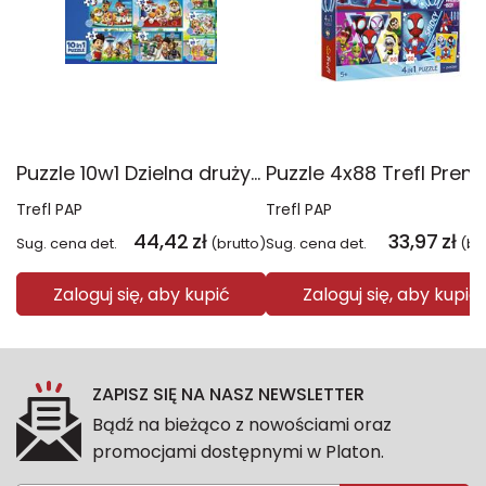
Puzzle 10w1 Dzielna drużyna Psiego Patrolu 96012
Trefl PAP
Trefl PAP
44,42
zł
33,97
zł
Sug. cena det.
(brutto)
Sug. cena det.
(br
Zaloguj się, aby kupić
Zaloguj się, aby kupić
ZAPISZ SIĘ NA NASZ NEWSLETTER
Bądź na bieżąco z nowościami oraz
promocjami dostępnymi w Platon.