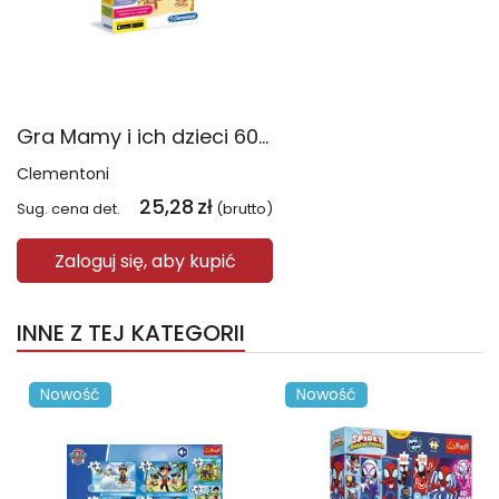
Gra Mamy i ich dzieci 60913
Clementoni
25,28
zł
Sug. cena det.
(brutto)
Zaloguj się, aby kupić
INNE Z TEJ KATEGORII
Nowość
Nowość