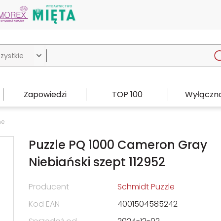

Zapowiedzi
TOP 100
Wyłączno
ne
Puzzle PQ 1000 Cameron Gray
Niebiański szept 112952
Producent
Schmidt Puzzle
Kod EAN
4001504585242