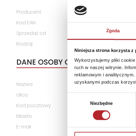
Producent
Schmidt Puzzle
Kod EAN
4001504585242
Zgoda
Sprzedaż od
2024-12-02
Rodzaj
Zabawki
Niniejsza strona korzysta z
DANE OSOBY ODPOWIEDZIALNEJ
Wykorzystujemy pliki cookie 
ruch w naszej witrynie. Inf
reklamowym i analitycznym. 
uzyskanymi podczas korzysta
Nazwa
Schmidt Spiele GmbH
Ulica
Lahnstraße 21
Wybór
Niezbędne
zgody
Kod pocztowy
12055
Miasto
Niemcy
E-mail
info@schmidtspiele.de