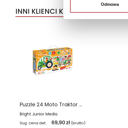
Odmowa
INNI KLIENCI KUPOWALI
Puzzle 24 Moto Traktor CzuCzu
Bright Junior Media
69,90
zł
Sug. cena det.
(brutto)