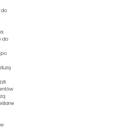
ć do
a.
e do
 po
 dużą
zli.
centów
szą
reślane
 w