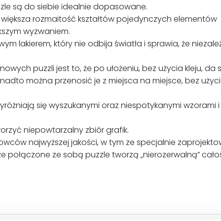
zzle są do siebie idealnie dopasowane.
ększa rozmaitość kształtów pojedynczych elementów
iększym wyzwaniem.
 lakierem, który nie odbija światła i sprawia, że niezale
ch puzzli jest to, że po ułożeniu, bez użycia kleju, da si
onadto można przenosić je z miejsca na miejsce, bez użyc
różniają się wyszukanymi oraz niespotykanymi wzorami i
orzyć niepowtarzalny zbiór grafik.
wców najwyższej jakości, w tym ze specjalnie zaprojekt
 że połączone ze sobą puzzle tworzą „nierozerwalną” cało