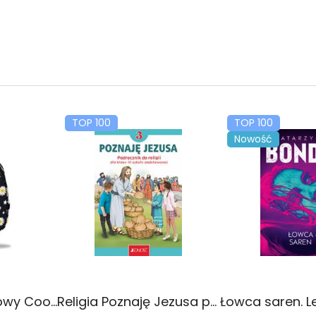
TOP 100
TOP 100
Nowość
Plecak młodzieżowy Coolpack Jerry Daisy Black
Religia Poznaję Jezusa podręcznik dla klasy 3 szkoły podstawowej
Łowca saren. L