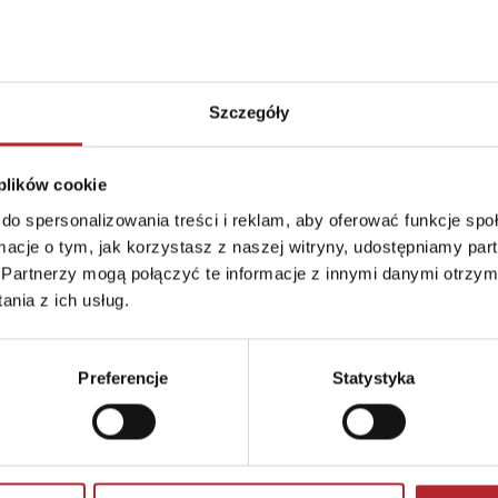
Format
275x375x60 mm
Kraj produkcji
DE
Szczegóły
Zwrot towaru
Brak prawa zwrotu
 plików cookie
do spersonalizowania treści i reklam, aby oferować funkcje sp
ormacje o tym, jak korzystasz z naszej witryny, udostępniamy p
Partnerzy mogą połączyć te informacje z innymi danymi otrzym
nia z ich usług.
Preferencje
Statystyka