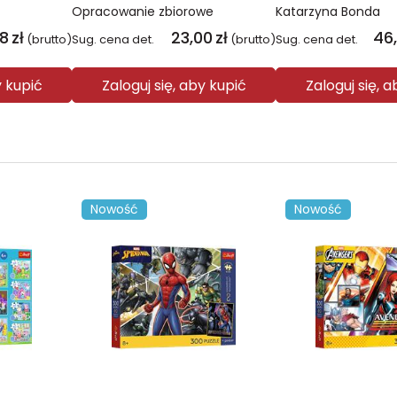
Opracowanie zbiorowe
Katarzyna Bonda
08
zł
23,00
zł
46
(brutto)
Sug. cena det.
(brutto)
Sug. cena det.
y kupić
Zaloguj się, aby kupić
Zaloguj się, 
Nowość
Nowość