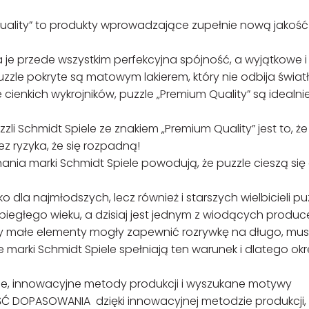
Quality” to produkty wprowadzające zupełnie nową jakoś
a je przede wszystkim perfekcyjna spójność, a wyjątkowe i
uzzle pokryte są matowym lakierem, który nie odbija światł
 cienkich wykrojników, puzzle „Premium Quality” są idealni
 Schmidt Spiele ze znakiem „Premium Quality” jest to, że
z ryzyka, że się rozpadną!
nia marki Schmidt Spiele powodują, że puzzle cieszą się
 dla najmłodszych, lecz również i starszych wielbicieli puz
ubiegłego wieku, a dzisiaj jest jednym z wiodących produ
Żeby małe elementy mogły zapewnić rozrywkę na długo, mu
e marki Schmidt Spiele spełniają ten warunek i dlatego ok
wce, innowacyjne metody produkcji i wyszukane motywy
OŚĆ DOPASOWANIA dzięki innowacyjnej metodzie produkcji,