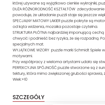
której używane są wyjątkowo cienkie wykrojniki, pu
DUŻA RÓŻNORODNOŚĆ KSZTAŁTÓW zdecydowanie wi
powoduje, że układanie puzzli staje się jeszcze w
SPECJALNY MATOWY LAKIER puzzle pokryte są matowym
od kąta widzenia, mozaika pozostaje czytelna.
STRUKTURA PŁÓTNA najbardziej imponującą cechą nowy
chwycić i podnieść bez ryzyka, że się rozpadną. P
specjalnych mat.
WYJĄTKOWE WZORY puzzle marki Schmidt Spiele wy
motywami.
Przy współpracy z wieloma artystami udało się stw
PERFEKCYJNA SPÓJNOŚĆ puzzle stworzone są z suro
tektury, która mimo zwiększonej grubości sprawia,
Wiek:+10
SZCZEGÓŁY