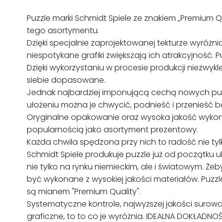
Puzzle marki Schmidt Spiele ze znakiem „Premium 
tego asortymentu.
Dzięki specjalnie zaprojektowanej tekturze wyróżni
niespotykane grafiki zwiększają ich atrakcyjność. P
Dzięki wykorzystaniu w procesie produkcji niezwykle
siebie dopasowane.
Jednak najbardziej imponującą cechą nowych puzzli
ułożeniu można je chwycić, podnieść i przenieść be
Oryginalne opakowanie oraz wysoka jakość wykona
popularnością jako asortyment prezentowy.
Każda chwila spędzona przy nich to radość nie tylko
Schmidt Spiele produkuje puzzle już od początku 
nie tylko na rynku niemieckim, ale i światowym. 
być wykonane z wysokiej jakości materiałów. Puzzl
są mianem "Premium Quality".
Systematyczne kontrole, najwyższej jakości suro
graficzne, to to co je wyróżnia. IDEALNA DOKŁADN