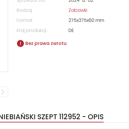
Sprzedaż od
2024-12-02
Rodzaj
Zabawki
Format
275x375x60 mm
Kraj produkcji
DE
Bez prawa zwrotu
EBIAŃSKI SZEPT 112952 - OPIS