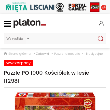

Strona główna
Zabawki
Puzzle i akcesoria
Tradycyjne
Wyczerpany
Puzzle PQ 1000 Kościółek w lesie
112981