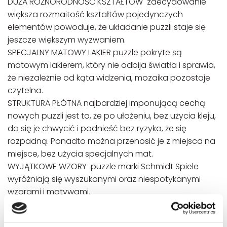
DUŻA RÓŻNORODNOŚĆ KSZTAŁTÓW zdecydowanie
większa rozmaitość kształtów pojedynczych
elementów powoduje, że układanie puzzli staje się
jeszcze większym wyzwaniem.
SPECJALNY MATOWY LAKIER puzzle pokryte są
matowym lakierem, który nie odbija światła i sprawia,
że niezależnie od kąta widzenia, mozaika pozostaje
czytelna.
STRUKTURA PŁÓTNA najbardziej imponującą cechą
nowych puzzli jest to, że po ułożeniu, bez użycia kleju,
da się je chwycić i podnieść bez ryzyka, że się
rozpadną. Ponadto można przenosić je z miejsca na
miejsce, bez użycia specjalnych mat.
WYJĄTKOWE WZORY puzzle marki Schmidt Spiele
wyróżniają się wyszukanymi oraz niespotykanymi
wzorami i motywami.
Przy współpracy z wieloma artystami udało się
stworzyć niepowtarzalny zbiór grafik.