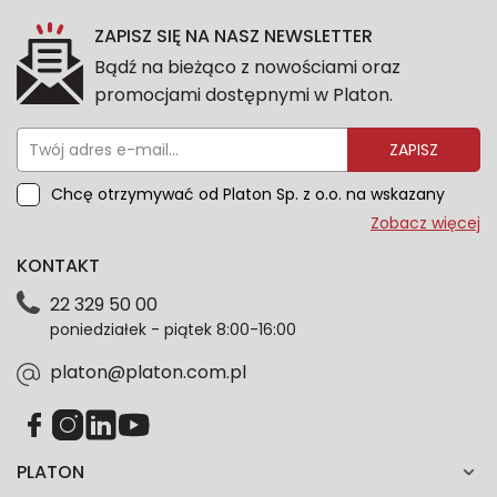
ZAPISZ SIĘ NA NASZ NEWSLETTER
Bądź na bieżąco z nowościami oraz
promocjami dostępnymi w Platon.
ZAPISZ
Chcę otrzymywać od Platon Sp. z o.o. na wskazany
przeze mnie adres e-mail informacje marketingowe
Zobacz więcej
dotyczące oferty platon.com.pl. Wszelkie informacje
KONTAKT
dotyczące danych osobowych znajdziesz w naszej
Polityce prywatności. Zgodę możesz wycofać w
22 329 50 00
każdym czasie. Wycofanie zgody nie wpłynie na
poniedziałek - piątek 8:00-16:00
zgodność z prawem przetwarzania dokonanego przed
jej wycofaniem.*
platon@platon.com.pl
PLATON