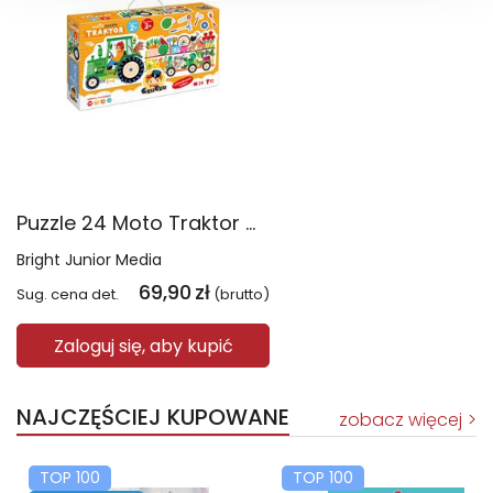
Puzzle 24 Moto Traktor CzuCzu
Bright Junior Media
69,90
zł
Sug. cena det.
(brutto)
Zaloguj się, aby kupić
NAJCZĘŚCIEJ KUPOWANE
zobacz więcej
TOP 100
TOP 100