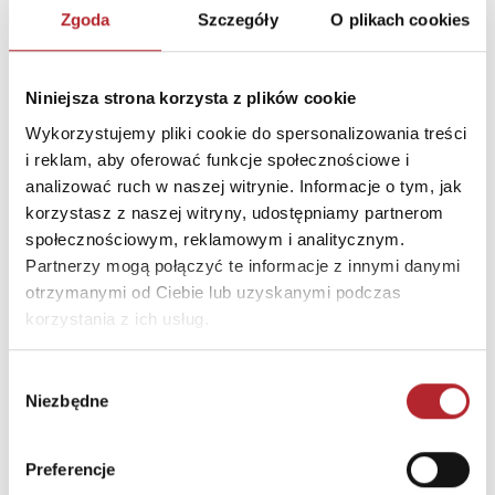
PERFEKCYJNA SPÓJNOŚĆ puzzle stworzone są z
Zgoda
Szczegóły
O plikach cookies
surowców najwyższej jakości, w tym ze specjalnie
zaprojektowanej tektury, która mimo zwiększonej
grubości sprawia, że połączone ze sobą puzzle
Niniejsza strona korzysta z plików cookie
tworzą „nierozerwalną” całość.
Wykorzystujemy pliki cookie do spersonalizowania treści
Wiek:+10
i reklam, aby oferować funkcje społecznościowe i
analizować ruch w naszej witrynie. Informacje o tym, jak
korzystasz z naszej witryny, udostępniamy partnerom
SZCZEGÓŁY
społecznościowym, reklamowym i analitycznym.
Partnerzy mogą połączyć te informacje z innymi danymi
Producent
Schmidt Puzzle
otrzymanymi od Ciebie lub uzyskanymi podczas
Kod EAN
4001504597887
korzystania z ich usług.
Sprzedaż od
2024-12-02
Wybór
Rodzaj
Zabawki
Niezbędne
zgody
Format
275x375x58 mm
Kraj produkcji
DE
Preferencje