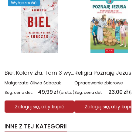
Wyłączność
Biel. Kolory zła. Tom 3 wyd. 2025
Małgorzata Oliwia Sobczak
Opracowanie zbiorowe
49,99
zł
23,00
zł
Sug. cena det.
(brutto)
Sug. cena det.
(br
Zaloguj się, aby kupić
Zaloguj się, aby kupić
INNE Z TEJ KATEGORII