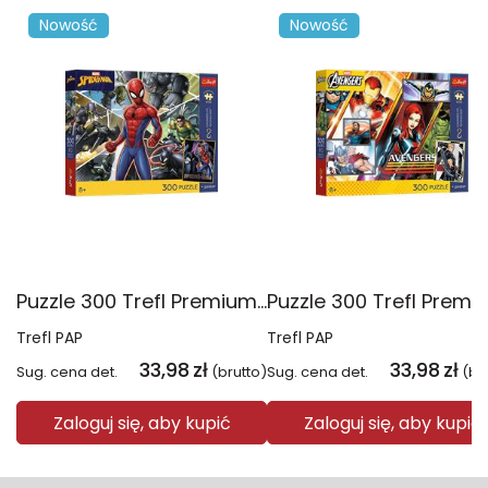
Nowość
Nowość
Puzzle 300 Trefl Premium Plus Kids Disney Marvel Spiderman ukryty bohater 23047
Trefl PAP
Trefl PAP
33,98
zł
33,98
zł
Sug. cena det.
(brutto)
Sug. cena det.
(br
Zaloguj się, aby kupić
Zaloguj się, aby kupić