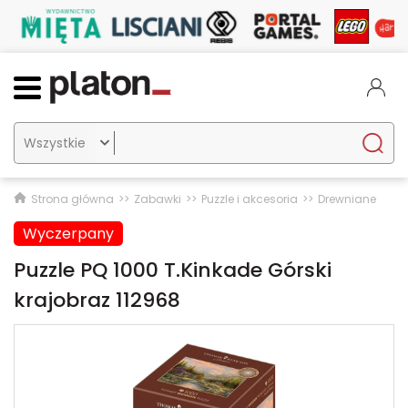

Strona główna
Zabawki
Puzzle i akcesoria
Drewniane
Wyczerpany
Puzzle PQ 1000 T.Kinkade Górski
krajobraz 112968