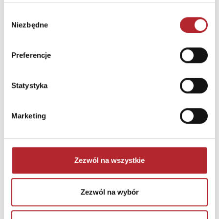
Kod pocztowy
12055
Wybór
Niezbędne
zgody
Miasto
Niemcy
E-mail
info@schmidtspiele.de
Preferencje
INNI KLIENCI KUPOWALI
Statystyka
Marketing
Zezwól na wszystkie
Zezwól na wybór
Brak danych