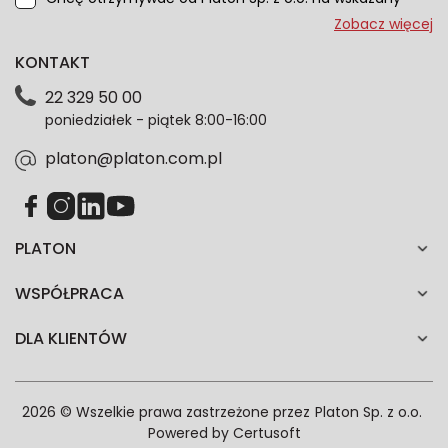
przeze mnie adres e-mail informacje marketingowe
Zobacz więcej
dotyczące oferty platon.com.pl. Wszelkie informacje
KONTAKT
dotyczące danych osobowych znajdziesz w naszej
Polityce prywatności. Zgodę możesz wycofać w
22 329 50 00
każdym czasie. Wycofanie zgody nie wpłynie na
poniedziałek - piątek 8:00-16:00
zgodność z prawem przetwarzania dokonanego przed
jej wycofaniem.*
platon@platon.com.pl
PLATON
WSPÓŁPRACA
DLA KLIENTÓW
2026 © Wszelkie prawa zastrzeżone przez
Platon Sp. z o.o.
Powered by
Certusoft