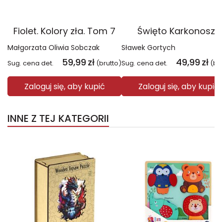
Fiolet. Kolory zła. Tom 7
Święto Karkonoszy
Małgorzata Oliwia Sobczak
Sławek Gortych
59,99
zł
49,99
zł
Sug. cena det.
(brutto)
Sug. cena det.
(br
Zaloguj się, aby kupić
Zaloguj się, aby kupić
INNE Z TEJ KATEGORII