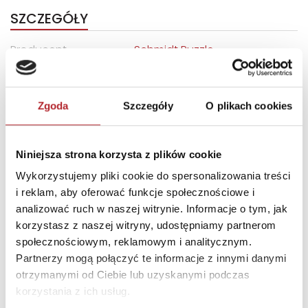
SZCZEGÓŁY
Producent
Schmidt Puzzle
Kod EAN
4001504597993
Sprzedaż od
2024-12-02
Zgoda
Szczegóły
O plikach cookies
Rodzaj
Zabawki
Format
275x170x170 mm
Niniejsza strona korzysta z plików cookie
Kraj produkcji
DE
Wykorzystujemy pliki cookie do spersonalizowania treści
i reklam, aby oferować funkcje społecznościowe i
Zwrot towaru
Brak prawa zwrotu
analizować ruch w naszej witrynie. Informacje o tym, jak
korzystasz z naszej witryny, udostępniamy partnerom
społecznościowym, reklamowym i analitycznym.
DANE OSOBY ODPOWIEDZIALNEJ
Partnerzy mogą połączyć te informacje z innymi danymi
otrzymanymi od Ciebie lub uzyskanymi podczas
Nazwa
Schmidt Spiele GmbH
korzystania z ich usług.
Ulica
Lahnstraße 21