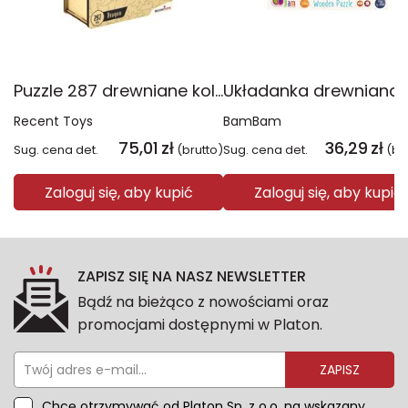
Puzzle 287 drewniane kolorowe Smok
Recent Toys
BamBam
75,01
zł
36,29
zł
Sug. cena det.
(brutto)
Sug. cena det.
(br
Zaloguj się, aby kupić
Zaloguj się, aby kupić
ZAPISZ SIĘ NA NASZ NEWSLETTER
Bądź na bieżąco z nowościami oraz
promocjami dostępnymi w Platon.
ZAPISZ
Chcę otrzymywać od Platon Sp. z o.o. na wskazany