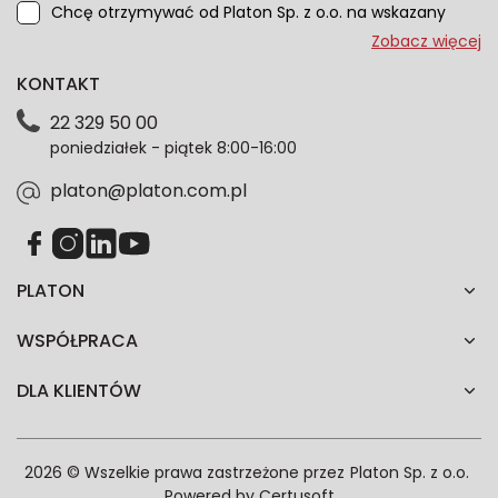
Chcę otrzymywać od Platon Sp. z o.o. na wskazany
przeze mnie adres e-mail informacje marketingowe
Zobacz więcej
dotyczące oferty platon.com.pl. Wszelkie informacje
KONTAKT
dotyczące danych osobowych znajdziesz w naszej
Polityce prywatności. Zgodę możesz wycofać w
22 329 50 00
każdym czasie. Wycofanie zgody nie wpłynie na
poniedziałek - piątek 8:00-16:00
zgodność z prawem przetwarzania dokonanego przed
jej wycofaniem.*
platon@platon.com.pl
PLATON
WSPÓŁPRACA
DLA KLIENTÓW
2026 © Wszelkie prawa zastrzeżone przez
Platon Sp. z o.o.
Powered by
Certusoft