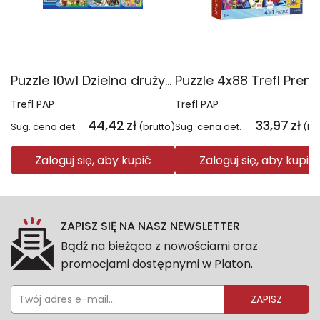
Puzzle 10w1 Dzielna drużyna Psiego Patrolu 96012
Trefl PAP
Trefl PAP
44,42
zł
33,97
zł
Sug. cena det.
(brutto)
Sug. cena det.
(br
Zaloguj się, aby kupić
Zaloguj się, aby kupić
ZAPISZ SIĘ NA NASZ NEWSLETTER
Bądź na bieżąco z nowościami oraz
promocjami dostępnymi w Platon.
ZAPISZ