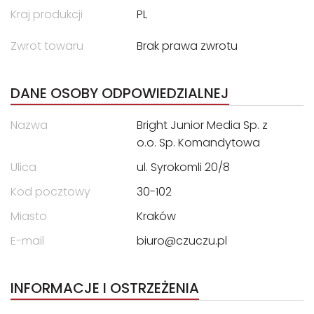
Kraj produkcji
PL
Zwrot towaru
Brak prawa zwrotu
DANE OSOBY ODPOWIEDZIALNEJ
Nazwa
Bright Junior Media Sp. z
o.o. Sp. Komandytowa
Ulica
ul. Syrokomli 20/8
Kod pocztowy
30-102
Miasto
Kraków
E-mail
biuro@czuczu.pl
INFORMACJE I OSTRZEŻENIA