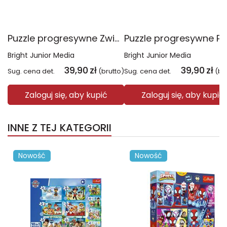
Puzzle progresywne Zwierzątka w lesie CzuCzu
Bright Junior Media
Bright Junior Media
39,90
zł
39,90
zł
Sug. cena det.
(brutto)
Sug. cena det.
(br
Zaloguj się, aby kupić
Zaloguj się, aby kupić
INNE Z TEJ KATEGORII
Nowość
Nowość