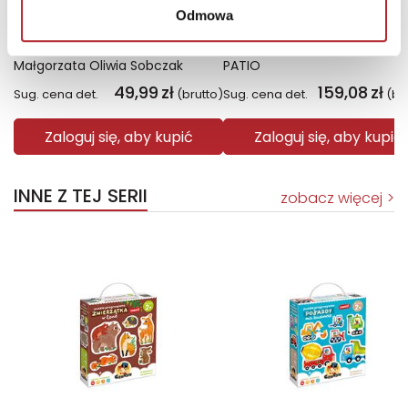
Odmowa
Biel. Kolory zła. Tom 3 wyd. 2025
Małgorzata Oliwia Sobczak
PATIO
49,99
zł
159,08
zł
Sug. cena det.
(brutto)
Sug. cena det.
(br
Zaloguj się, aby kupić
Zaloguj się, aby kupić
INNE Z TEJ SERII
zobacz więcej