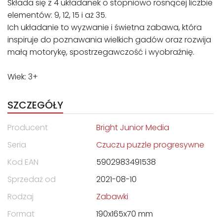
Składa się z 4 układanek o stopniowo rosnącej liczbie
elementów: 9, 12, 15 i aż 35.
Ich układanie to wyzwanie i świetna zabawa, która
inspiruje do poznawania wielkich gadów oraz rozwija
małą motorykę, spostrzegawczość i wyobraźnię.
Wiek: 3+
SZCZEGÓŁY
Producent
Bright Junior Media
Seria
Czuczu puzzle progresywne
Kod EAN
5902983491538
Sprzedaż od
2021-08-10
Rodzaj
Zabawki
Format
190x165x70 mm