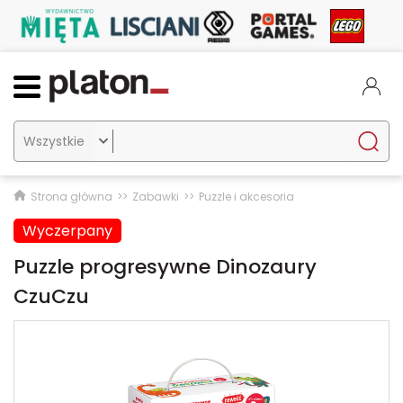

Strona główna
Zabawki
Puzzle i akcesoria
Wyczerpany
Puzzle progresywne Dinozaury
CzuCzu