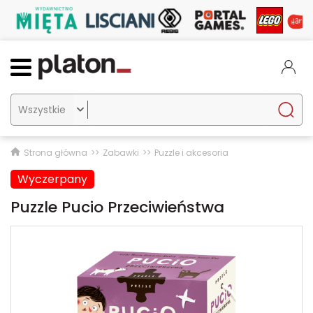

Strona główna
Zabawki
Puzzle i akcesoria
Wyczerpany
Puzzle Pucio Przeciwieństwa