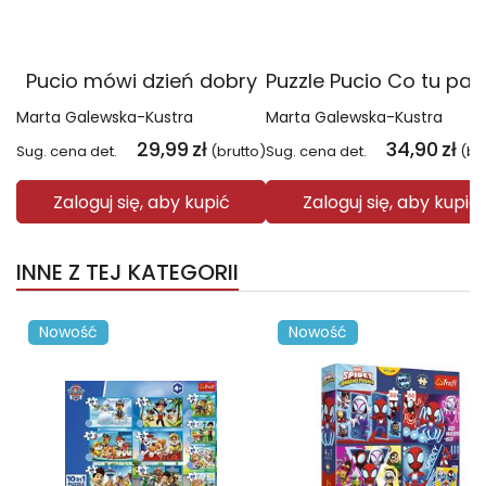
Pucio mówi dzień dobry
Marta Galewska-Kustra
Marta Galewska-Kustra
29,99
zł
34,90
zł
Sug. cena det.
(brutto)
Sug. cena det.
(br
Zaloguj się, aby kupić
Zaloguj się, aby kupić
INNE Z TEJ KATEGORII
Nowość
Nowość