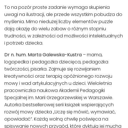
To na pozór proste zadanie wymaga skupienia
uwagi na ilustracji, ale przede wszystkim pobudza do
myślenia. Mimo niedużej liczby elementów puzzle
dają okazję do wielu zabaw o różnym stopniu
trudności, w zależności od możliwości intelektualnych
i potrzeb dziecka.
Dr n. hum. Marta Galewska-Kustra
– mama,
logopedka i pedagożka dziecięca, pedagożka
twórczości, pisarka. Zajmuje się rozwijaniem
kreatywności oraz terapią opóźnionego rozwoju
mowy i wad artykulacyjnych u dzieci. Wieloletnia
pracowniczka naukowa Akademii Pedagogiki
Specjalnej im. Marii Grzegorzewskiej w Warszawie.
Autorka bestsellerowej serii książek wspierających
rozwój mowy dziecka „Uczę się mówić, wymawiać,
opowiadać”. Każdą wolną chwilę poświęca na
spisywanie nowych przygód, które dyktują jej mucha