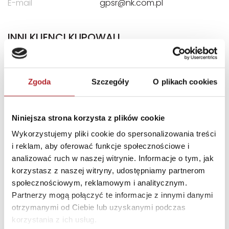
E-mail
gpsr@nk.com.pl
INNI KLIENCI KUPOWALI
Zgoda
Szczegóły
O plikach cookies
Niniejsza strona korzysta z plików cookie
Wykorzystujemy pliki cookie do spersonalizowania treści
i reklam, aby oferować funkcje społecznościowe i
analizować ruch w naszej witrynie. Informacje o tym, jak
korzystasz z naszej witryny, udostępniamy partnerom
społecznościowym, reklamowym i analitycznym.
Puzzle 24 Moto Traktor CzuCzu
Partnerzy mogą połączyć te informacje z innymi danymi
otrzymanymi od Ciebie lub uzyskanymi podczas
Bright Junior Media
korzystania z ich usług.
69,90
zł
Sug. cena det.
(brutto)