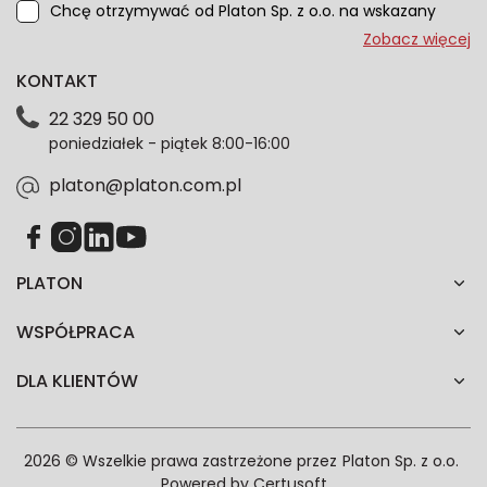
Chcę otrzymywać od Platon Sp. z o.o. na wskazany
przeze mnie adres e-mail informacje marketingowe
Zobacz więcej
dotyczące oferty platon.com.pl. Wszelkie informacje
KONTAKT
dotyczące danych osobowych znajdziesz w naszej
Polityce prywatności. Zgodę możesz wycofać w
22 329 50 00
każdym czasie. Wycofanie zgody nie wpłynie na
poniedziałek - piątek 8:00-16:00
zgodność z prawem przetwarzania dokonanego przed
jej wycofaniem.*
platon@platon.com.pl
PLATON
WSPÓŁPRACA
DLA KLIENTÓW
2026 © Wszelkie prawa zastrzeżone przez
Platon Sp. z o.o.
Powered by
Certusoft