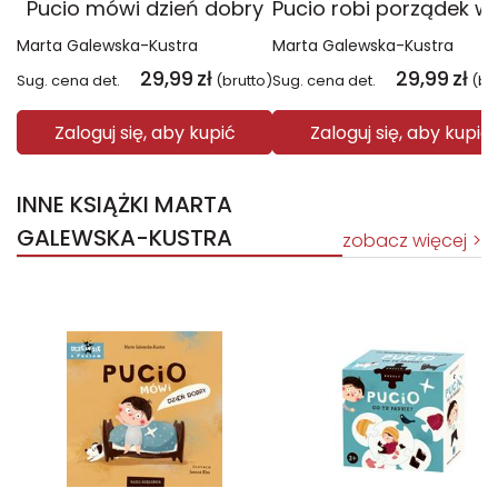
Pucio mówi dzień dobry
Marta Galewska-Kustra
Marta Galewska-Kustra
29,99
zł
29,99
zł
Sug. cena det.
(brutto)
Sug. cena det.
(br
Zaloguj się, aby kupić
Zaloguj się, aby kupić
INNE KSIĄŻKI MARTA
GALEWSKA-KUSTRA
zobacz więcej