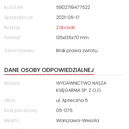
Kod EAN
5902719477522
Sprzedaż od
2021-05-17
Rodzaj
Zabawki
Format
135x135x70 mm
Zwrot towaru
Brak prawa zwrotu
DANE OSOBY ODPOWIEDZIALNEJ
Nazwa
WYDAWNICTWO NASZA
KSIĘGARNIA SP. Z O.O.
Ulica
ul. Apteczna 6
Kod pocztowy
05-075
Miasto
Warszawa-Wesoła