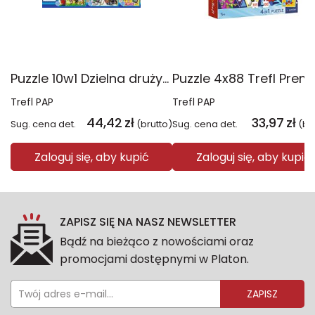
Puzzle 10w1 Dzielna drużyna Psiego Patrolu 96012
Trefl PAP
Trefl PAP
44,42
zł
33,97
zł
Sug. cena det.
(brutto)
Sug. cena det.
(br
Zaloguj się, aby kupić
Zaloguj się, aby kupić
ZAPISZ SIĘ NA NASZ NEWSLETTER
Bądź na bieżąco z nowościami oraz
promocjami dostępnymi w Platon.
ZAPISZ