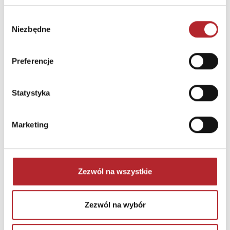
Wybór
Zaloguj się, aby kupić
Niezbędne
zgody
NAJCZĘŚCIEJ KUPOWANE
zobacz więcej
Preferencje
TOP 100
TOP 100
Statystyka
Wyłączność
Wyłączność
Marketing
Zezwól na wszystkie
Zezwól na wybór
Fiolet. Kolory zła. Tom 7
Święto Karkonoszy