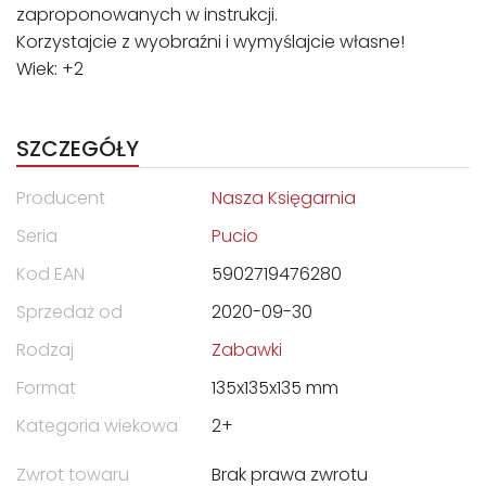
zaproponowanych w instrukcji.
Korzystajcie z wyobraźni i wymyślajcie własne!
Wiek: +2
SZCZEGÓŁY
Producent
Nasza Księgarnia
Seria
Pucio
Kod EAN
5902719476280
Sprzedaż od
2020-09-30
Rodzaj
Zabawki
Format
135x135x135 mm
Kategoria wiekowa
2+
Zwrot towaru
Brak prawa zwrotu