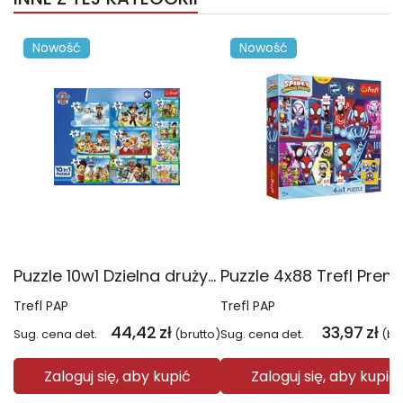
Nowość
Nowość
Puzzle 10w1 Dzielna drużyna Psiego Patrolu 96012
Trefl PAP
Trefl PAP
44,42
zł
33,97
zł
Sug. cena det.
(brutto)
Sug. cena det.
(br
Zaloguj się, aby kupić
Zaloguj się, aby kupić