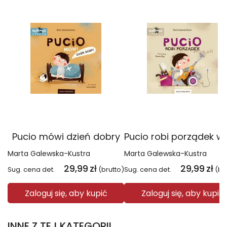
Pucio mówi dzień dobry
Marta Galewska-Kustra
Marta Galewska-Kustra
29,99
zł
29,99
zł
Sug. cena det.
(brutto)
Sug. cena det.
(br
Zaloguj się, aby kupić
Zaloguj się, aby kupić
INNE Z TEJ KATEGORII