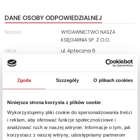
DANE OSOBY ODPOWIEDZIALNEJ
Nazwa
WYDAWNICTWO NASZA
KSIĘGARNIA SP. Z O.O.
Ulica
ul. Apteczna 6
Kod pocztowy
05-075
Miasto
Warszawa-Wesoła
Zgoda
Szczegóły
O plikach cookies
E-mail
gpsr@nk.com.pl
Niniejsza strona korzysta z plików cookie
INNI KLIENCI KUPOWALI
Wykorzystujemy pliki cookie do spersonalizowania treści
i reklam, aby oferować funkcje społecznościowe i
analizować ruch w naszej witrynie. Informacje o tym, jak
korzystasz z naszej witryny, udostępniamy partnerom