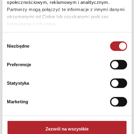
społecznościowym, reklamowym i analitycznym.
Partnerzy mogą połączyć te informacje z innymi danymi
otrzymanymi od Ciebie lub uzyskanymi podczas
korzystania z ich usług.
Wybór
Niezbędne
zgody
Puzzle 24 Moto Traktor CzuCzu
Preferencje
Bright Junior Media
69,90
zł
Sug. cena det.
(brutto)
Statystyka
Zaloguj się, aby kupić
Marketing
NAJCZĘŚCIEJ KUPOWANE
zobacz więcej
TOP 100
TOP 100
Zezwól na wszystkie