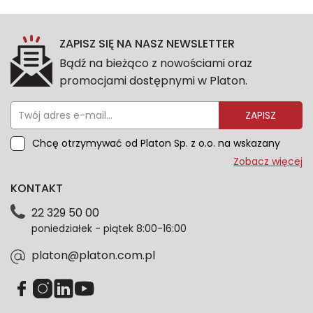
ZAPISZ SIĘ NA NASZ NEWSLETTER
Bądź na bieżąco z nowościami oraz
promocjami dostępnymi w Platon.
ZAPISZ
Chcę otrzymywać od Platon Sp. z o.o. na wskazany
przeze mnie adres e-mail informacje marketingowe
Zobacz więcej
dotyczące oferty platon.com.pl. Wszelkie informacje
KONTAKT
dotyczące danych osobowych znajdziesz w naszej
Polityce prywatności. Zgodę możesz wycofać w
22 329 50 00
każdym czasie. Wycofanie zgody nie wpłynie na
poniedziałek - piątek 8:00-16:00
zgodność z prawem przetwarzania dokonanego przed
jej wycofaniem.*
platon@platon.com.pl