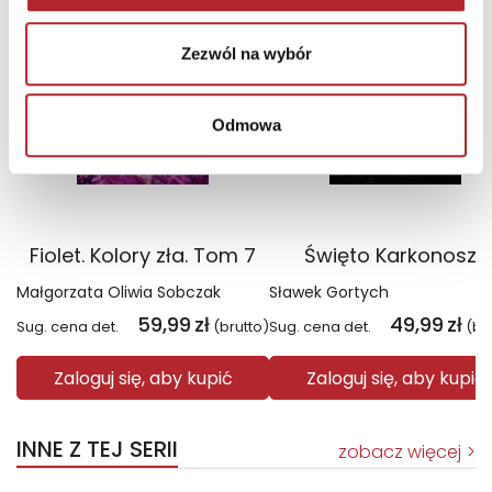
Wyłączność
Wyłączność
Zezwól na wybór
Odmowa
Fiolet. Kolory zła. Tom 7
Święto Karkonoszy
Małgorzata Oliwia Sobczak
Sławek Gortych
59,99
zł
49,99
zł
Sug. cena det.
(brutto)
Sug. cena det.
(br
Zaloguj się, aby kupić
Zaloguj się, aby kupić
INNE Z TEJ SERII
zobacz więcej