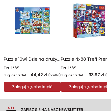
Puzzle 10w1 Dzielna drużyna Psiego Patrolu 96012
Trefl PAP
Trefl PAP
44,42
zł
33,97
zł
Sug. cena det.
(brutto)
Sug. cena det.
(br
Zaloguj się, aby kupić
Zaloguj się, aby kupić
ZAPISZ SIĘ NA NASZ NEWSLETTER