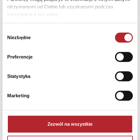
otrzymanymi od Ciebie lub uzyskanymi podczas
korzystania z ich usług.
Wybór
Niezbędne
zgody
Puzzle 24 Moto Traktor CzuCzu
Preferencje
Bright Junior Media
69,90
zł
Sug. cena det.
(brutto)
Statystyka
Zaloguj się, aby kupić
Marketing
NAJCZĘŚCIEJ KUPOWANE
zobacz więcej
TOP 100
TOP 100
Zezwól na wszystkie
Wyłączność
Wyłączność