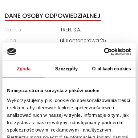
DANE OSOBY ODPOWIEDZIALNEJ
Nazwa
TREFL S.A.
Ulica
ul. Kontenerowa 25
Kod pocztowy
81-155
Miasto
Gdynia
Zgoda
Szczegóły
O plikach cookies
E-mail
trefl@trefl.com
Niniejsza strona korzysta z plików cookie
INNI KLIENCI KUPOWALI
Wykorzystujemy pliki cookie do spersonalizowania treści
i reklam, aby oferować funkcje społecznościowe i
analizować ruch w naszej witrynie. Informacje o tym, jak
korzystasz z naszej witryny, udostępniamy partnerom
społecznościowym, reklamowym i analitycznym.
Partnerzy mogą połączyć te informacje z innymi danymi