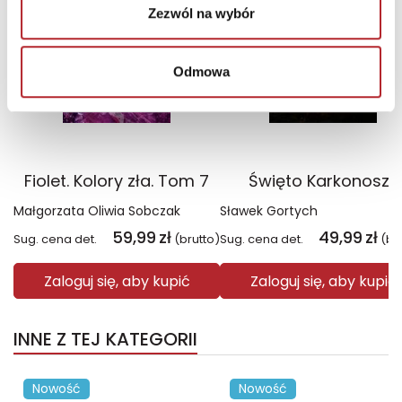
Zezwól na wybór
Odmowa
Fiolet. Kolory zła. Tom 7
Święto Karkonoszy
Małgorzata Oliwia Sobczak
Sławek Gortych
59,99
zł
49,99
zł
Sug. cena det.
(brutto)
Sug. cena det.
(br
Zaloguj się, aby kupić
Zaloguj się, aby kupić
INNE Z TEJ KATEGORII
Nowość
Nowość