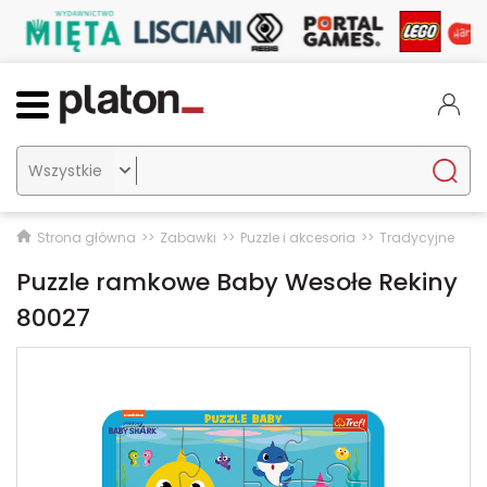

Strona główna
Zabawki
Puzzle i akcesoria
Tradycyjne
Puzzle ramkowe Baby Wesołe Rekiny
80027