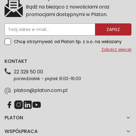
Bądź na bieżąco z nowościami oraz
promocjami dostępnymi w Platon.
ZAPISZ
Chcę otrzymywać od Platon Sp. z o.o. na wskazany
przeze mnie adres e-mail informacje marketingowe
Zobacz więcej
dotyczące oferty platon.com.pl. Wszelkie informacje
KONTAKT
dotyczące danych osobowych znajdziesz w naszej
Polityce prywatności. Zgodę możesz wycofać w
22 329 50 00
każdym czasie. Wycofanie zgody nie wpłynie na
poniedziałek - piątek 8:00-16:00
zgodność z prawem przetwarzania dokonanego przed
jej wycofaniem.*
platon@platon.com.pl
PLATON
WSPÓŁPRACA