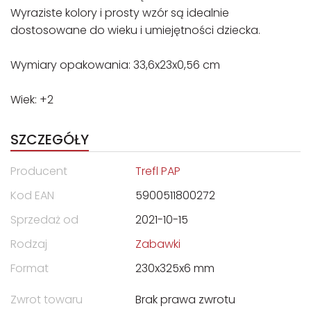
Wyraziste kolory i prosty wzór są idealnie
dostosowane do wieku i umiejętności dziecka.
Wymiary opakowania: 33,6x23x0,56 cm
Wiek: +2
SZCZEGÓŁY
Producent
Trefl PAP
Kod EAN
5900511800272
Sprzedaż od
2021-10-15
Rodzaj
Zabawki
Format
230x325x6 mm
Zwrot towaru
Brak prawa zwrotu