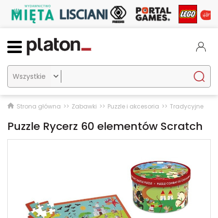

Strona główna
Zabawki
Puzzle i akcesoria
Tradycyjne
Puzzle Rycerz 60 elementów Scratch