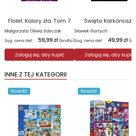
Fiolet. Kolory zła. Tom 7
Święto Karkonoszy
Małgorzata Oliwia Sobczak
Sławek Gortych
59,99
zł
49,99
zł
Sug. cena det.
(brutto)
Sug. cena det.
(br
Zaloguj się, aby kupić
Zaloguj się, aby kupić
INNE Z TEJ KATEGORII
Nowość
Nowość