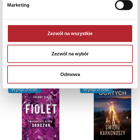
Marketing
Puzzle 24 Moto Traktor CzuCzu
Bright Junior Media
69,90
zł
Sug. cena det.
(brutto)
Zezwól na wszystkie
Zaloguj się, aby kupić
Zezwól na wybór
NAJCZĘŚCIEJ KUPOWANE
zobacz więcej
Odmowa
TOP 100
TOP 100
Wyłączność
Wyłączność