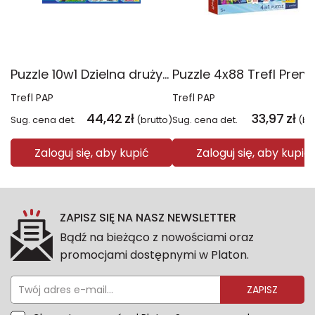
Puzzle 10w1 Dzielna drużyna Psiego Patrolu 96012
Trefl PAP
Trefl PAP
44,42
zł
33,97
zł
Sug. cena det.
(brutto)
Sug. cena det.
(br
Zaloguj się, aby kupić
Zaloguj się, aby kupić
ZAPISZ SIĘ NA NASZ NEWSLETTER
Bądź na bieżąco z nowościami oraz
promocjami dostępnymi w Platon.
ZAPISZ