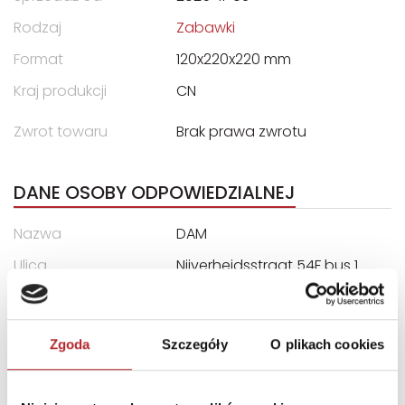
Rodzaj
Zabawki
Format
120x220x220 mm
Kraj produkcji
CN
Zwrot towaru
Brak prawa zwrotu
DANE OSOBY ODPOWIEDZIALNEJ
Nazwa
DAM
Ulica
Nijverheidsstraat 54F bus 1
Kod pocztowy
Miasto
2160 Wommelgem
Zgoda
Szczegóły
O plikach cookies
E-mail
info@dam.be