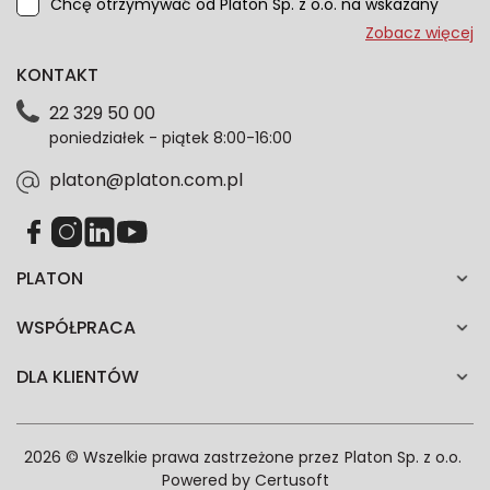
Chcę otrzymywać od Platon Sp. z o.o. na wskazany
przeze mnie adres e-mail informacje marketingowe
Zobacz więcej
dotyczące oferty platon.com.pl. Wszelkie informacje
KONTAKT
dotyczące danych osobowych znajdziesz w naszej
Polityce prywatności. Zgodę możesz wycofać w
22 329 50 00
każdym czasie. Wycofanie zgody nie wpłynie na
poniedziałek - piątek 8:00-16:00
zgodność z prawem przetwarzania dokonanego przed
jej wycofaniem.*
platon@platon.com.pl
PLATON
WSPÓŁPRACA
DLA KLIENTÓW
2026 © Wszelkie prawa zastrzeżone przez
Platon Sp. z o.o.
Powered by
Certusoft