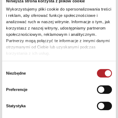
Niniejsza strona korzysta z plików cookie
INFORMACJE I OSTRZEŻENIA
Wykorzystujemy pliki cookie do spersonalizowania treści
i reklam, aby oferować funkcje społecznościowe i
Ostrzeżenie Usuń opakowanie zanim dasz dziecku
analizować ruch w naszej witrynie. Informacje o tym, jak
zabawkę. Zachowaj opakowanie ze względu na
korzystasz z naszej witryny, udostępniamy partnerom
zawarte na nim informacje i adresy.
społecznościowym, reklamowym i analitycznym.
Partnerzy mogą połączyć te informacje z innymi danymi
INNI KLIENCI KUPOWALI
otrzymanymi od Ciebie lub uzyskanymi podczas
korzystania z ich usług.
Wybór
Niezbędne
zgody
Preferencje
Statystyka