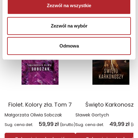
Zezwól na wszystkie
NAJCZĘŚCIEJ KUPOWANE
zobacz więcej
Zezwól na wybór
TOP 100
TOP 100
Wyłączność
Wyłączność
Odmowa
Fiolet. Kolory zła. Tom 7
Święto Karkonoszy
Małgorzata Oliwia Sobczak
Sławek Gortych
59,99
zł
49,99
zł
Sug. cena det.
(brutto)
Sug. cena det.
(br