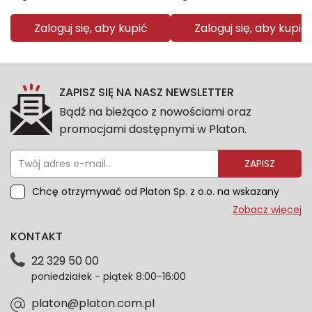
Zaloguj się, aby kupić
Zaloguj się, aby kupić
ZAPISZ SIĘ NA NASZ NEWSLETTER
Bądź na bieżąco z nowościami oraz
promocjami dostępnymi w Platon.
ZAPISZ
Chcę otrzymywać od Platon Sp. z o.o. na wskazany
przeze mnie adres e-mail informacje marketingowe
Zobacz więcej
dotyczące oferty platon.com.pl. Wszelkie informacje
KONTAKT
dotyczące danych osobowych znajdziesz w naszej
Polityce prywatności. Zgodę możesz wycofać w
22 329 50 00
każdym czasie. Wycofanie zgody nie wpłynie na
poniedziałek - piątek 8:00-16:00
zgodność z prawem przetwarzania dokonanego przed
jej wycofaniem.*
platon@platon.com.pl