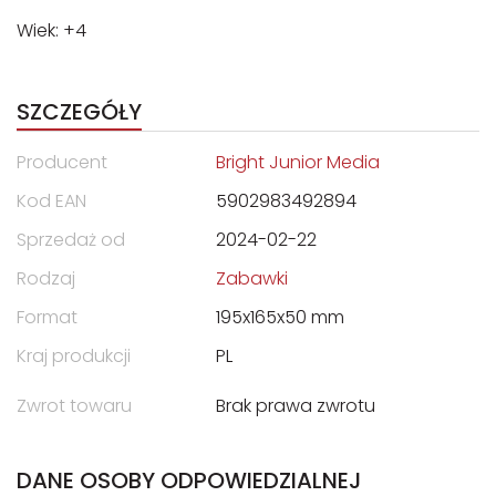
Wiek: +4
SZCZEGÓŁY
Producent
Bright Junior Media
Kod EAN
5902983492894
Sprzedaż od
2024-02-22
Rodzaj
Zabawki
Format
195x165x50 mm
Kraj produkcji
PL
Zwrot towaru
Brak prawa zwrotu
DANE OSOBY ODPOWIEDZIALNEJ