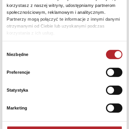
korzystasz z naszej witryny, udostępniamy partnerom
społecznościowym, reklamowym i analitycznym.
Partnerzy mogą połączyć te informacje z innymi danymi
otrzymanymi od Ciebie lub uzyskanymi podczas
korzystania z ich usług.
Wybór
Niezbędne
zgody
Preferencje
Puzzle 24 Moto Traktor CzuCzu
Statystyka
Bright Junior Media
69,90
zł
Sug. cena det.
(brutto)
Marketing
Zaloguj się, aby kupić