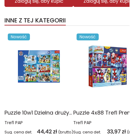
Zaloguj się, aby kupić
Zaloguj się, aby kupić
INNE Z TEJ KATEGORII
Nowość
Nowość
Puzzle 10w1 Dzielna drużyna Psiego Patrolu 96012
Trefl PAP
Trefl PAP
44,42
zł
33,97
zł
Sug. cena det.
(brutto)
Sug. cena det.
(br