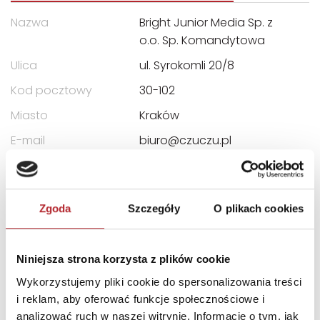
Nazwa
Bright Junior Media Sp. z
o.o. Sp. Komandytowa
Ulica
ul. Syrokomli 20/8
Kod pocztowy
30-102
Miasto
Kraków
E-mail
biuro@czuczu.pl
INFORMACJE I OSTRZEŻENIA
Zgoda
Szczegóły
O plikach cookies
CE Opakowanie nie służy do zabawy. Zachowaj
opakowanie ze względu na zawarte na nim ważne
informacje. Przed podaniem dziecku upewnij się, że
Niniejsza strona korzysta z plików cookie
produkt jest kompletny i nieuszkodzony.
Wykorzystujemy pliki cookie do spersonalizowania treści
i reklam, aby oferować funkcje społecznościowe i
INNI KLIENCI KUPOWALI
analizować ruch w naszej witrynie. Informacje o tym, jak