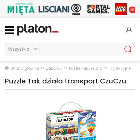

Strona główna
Zabawki
Puzzle i akcesoria
Tradycyjne
Puzzle Tak działa transport CzuCzu