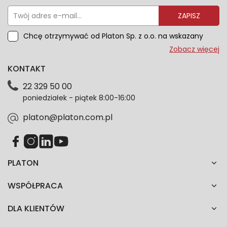
ZAPISZ
Chcę otrzymywać od Platon Sp. z o.o. na wskazany
przeze mnie adres e-mail informacje marketingowe
Zobacz więcej
dotyczące oferty platon.com.pl. Wszelkie informacje
KONTAKT
dotyczące danych osobowych znajdziesz w naszej
Polityce prywatności. Zgodę możesz wycofać w
22 329 50 00
każdym czasie. Wycofanie zgody nie wpłynie na
poniedziałek - piątek 8:00-16:00
zgodność z prawem przetwarzania dokonanego przed
jej wycofaniem.*
platon@platon.com.pl
PLATON
WSPÓŁPRACA
DLA KLIENTÓW