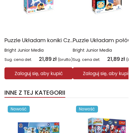
Puzzle Układam koniki CzuCzu
Bright Junior Media
Bright Junior Media
21,89
zł
21,89
zł
Sug. cena det.
(brutto)
Sug. cena det.
(br
Zaloguj się, aby kupić
Zaloguj się, aby kupić
INNE Z TEJ KATEGORII
Nowość
Nowość