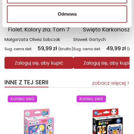
Odmowa
Fiolet. Kolory zła. Tom 7
Święto Karkonoszy
Małgorzata Oliwia Sobczak
Sławek Gortych
59,99
zł
49,99
zł
Sug. cena det.
(brutto)
Sug. cena det.
(br
Zaloguj się, aby kupić
Zaloguj się, aby kupić
INNE Z TEJ SERII
zobacz więcej
Koniec serii
Koniec serii