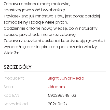
Zabawa doskonali małą motorykę,
spostrzegawczość i wyobraźnię.
Trzylatek zna już mnóstwo słów, jest coraz bardziej
samodzielny i zadaje wiele pytań.
Codziennie chłonie nową wiedzę, co w naturalny
sposób przychodzi mu przez zabawę.
Zabawa z puzzlami doskonali koordynację ręka-oko i
wyobraźnię oraz inspiruje do poszerzania wiedzy.
Wiek: 3+
SZCZEGÓŁY
Producent
Bright Junior Media
Seria
Układam
Kod EAN
5902983491163
Sprzedaż od
2021-01-27