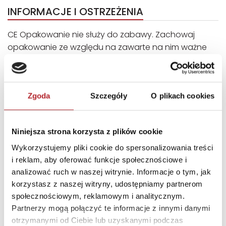
INFORMACJE I OSTRZEŻENIA
CE Opakowanie nie służy do zabawy. Zachowaj
opakowanie ze względu na zawarte na nim ważne
informacje. Przed podaniem dziecku upewnij się, że
produkt jest kompletny i nieuszkodzony.
Zgoda
Szczegóły
O plikach cookies
INNI KLIENCI KUPOWALI
Niniejsza strona korzysta z plików cookie
Wykorzystujemy pliki cookie do spersonalizowania treści
i reklam, aby oferować funkcje społecznościowe i
analizować ruch w naszej witrynie. Informacje o tym, jak
korzystasz z naszej witryny, udostępniamy partnerom
społecznościowym, reklamowym i analitycznym.
Partnerzy mogą połączyć te informacje z innymi danymi
otrzymanymi od Ciebie lub uzyskanymi podczas