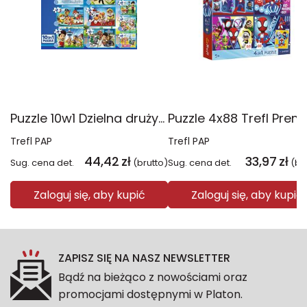
Puzzle 10w1 Dzielna drużyna Psiego Patrolu 96012
Trefl PAP
Trefl PAP
44,42
zł
33,97
zł
Sug. cena det.
(brutto)
Sug. cena det.
(br
Zaloguj się, aby kupić
Zaloguj się, aby kupić
ZAPISZ SIĘ NA NASZ NEWSLETTER
Bądź na bieżąco z nowościami oraz
promocjami dostępnymi w Platon.