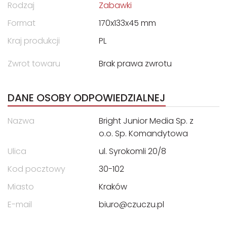
Rodzaj
Zabawki
Format
170x133x45 mm
Kraj produkcji
PL
Zwrot towaru
Brak prawa zwrotu
DANE OSOBY ODPOWIEDZIALNEJ
Nazwa
Bright Junior Media Sp. z
o.o. Sp. Komandytowa
Ulica
ul. Syrokomli 20/8
Kod pocztowy
30-102
Miasto
Kraków
E-mail
biuro@czuczu.pl