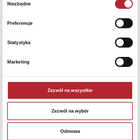
Niezbędne
zgody
Zaloguj się, aby kupić
Preferencje
NAJCZĘŚCIEJ KUPOWANE
zobacz więcej
Statystyka
TOP 100
TOP 100
Wyłączność
Marketing
Zezwól na wszystkie
Zezwól na wybór
Biel. Kolory zła. Tom 3 wyd. 2025
Odmowa
Małgorzata Oliwia Sobczak
PATIO