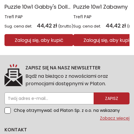
Puzzle 10w1 Gabby's Dollhouse Gabby i jej świat 96014
Trefl PAP
Trefl PAP
44,42
zł
44,42
zł
Sug. cena det.
(brutto)
Sug. cena det.
(br
Zaloguj się, aby kupić
Zaloguj się, aby kupić
ZAPISZ SIĘ NA NASZ NEWSLETTER
Bądź na bieżąco z nowościami oraz
promocjami dostępnymi w Platon.
ZAPISZ
Chcę otrzymywać od Platon Sp. z o.o. na wskazany
przeze mnie adres e-mail informacje marketingowe
Zobacz więcej
dotyczące oferty platon.com.pl. Wszelkie informacje
KONTAKT
dotyczące danych osobowych znajdziesz w naszej