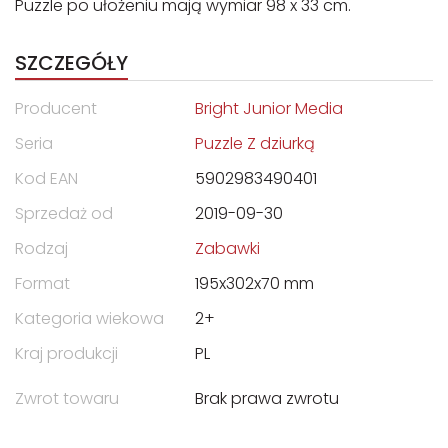
Puzzle po ułożeniu mają wymiar 98 x 33 cm.
SZCZEGÓŁY
Producent
Bright Junior Media
Seria
Puzzle Z dziurką
Kod EAN
5902983490401
Sprzedaż od
2019-09-30
Rodzaj
Zabawki
Format
195x302x70 mm
Kategoria wiekowa
2+
Kraj produkcji
PL
Zwrot towaru
Brak prawa zwrotu