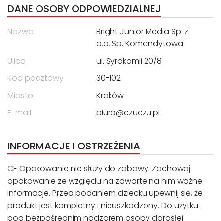
DANE OSOBY ODPOWIEDZIALNEJ
Nazwa
Bright Junior Media Sp. z
o.o. Sp. Komandytowa
Ulica
ul. Syrokomli 20/8
Kod pocztowy
30-102
Miasto
Kraków
E-mail
biuro@czuczu.pl
INFORMACJE I OSTRZEŻENIA
CE Opakowanie nie służy do zabawy. Zachowaj
opakowanie ze względu na zawarte na nim ważne
informacje. Przed podaniem dziecku upewnij się, że
produkt jest kompletny i nieuszkodzony. Do użytku
pod bezpośrednim nadzorem osoby dorosłej.