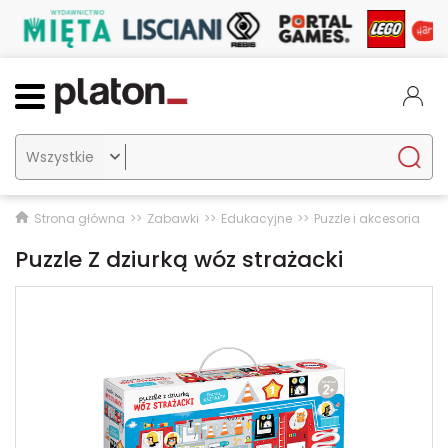

Strona główna
Zabawki
Edukacyjne
Puzzle i akcesoria
Puzzle Z dziurką wóz strażacki