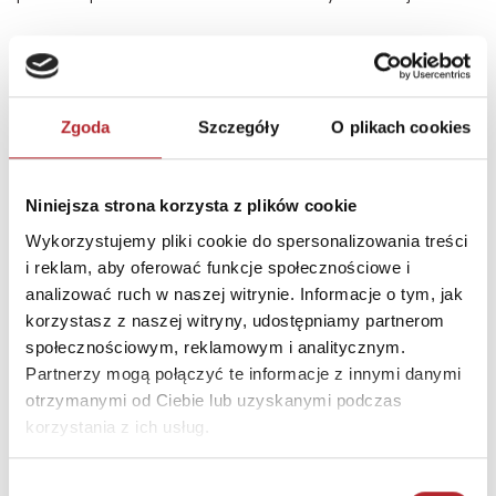
INNI KLIENCI KUPOWALI
Zgoda
Szczegóły
O plikach cookies
Niniejsza strona korzysta z plików cookie
Wykorzystujemy pliki cookie do spersonalizowania treści
i reklam, aby oferować funkcje społecznościowe i
analizować ruch w naszej witrynie. Informacje o tym, jak
korzystasz z naszej witryny, udostępniamy partnerom
społecznościowym, reklamowym i analitycznym.
Partnerzy mogą połączyć te informacje z innymi danymi
Puzzle 24 Moto Traktor CzuCzu
otrzymanymi od Ciebie lub uzyskanymi podczas
korzystania z ich usług.
Bright Junior Media
69,90
zł
Sug. cena det.
(brutto)
Wybór