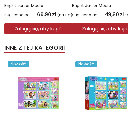
Bright Junior Media
Bright Junior Media
69,90
zł
49,90
zł
Sug. cena det.
(brutto)
Sug. cena det.
(br
Zaloguj się, aby kupić
Zaloguj się, aby kupić
INNE Z TEJ KATEGORII
Nowość
Nowość