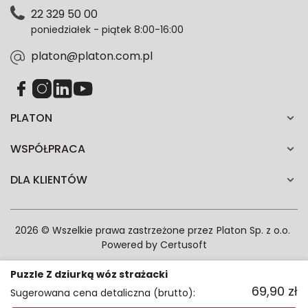
Polityce prywatności. Zgodę możesz wycofać w
22 329 50 00
każdym czasie. Wycofanie zgody nie wpłynie na
poniedziałek - piątek 8:00-16:00
zgodność z prawem przetwarzania dokonanego przed
jej wycofaniem.*
platon@platon.com.pl
PLATON
WSPÓŁPRACA
DLA KLIENTÓW
2026 © Wszelkie prawa zastrzeżone przez
Platon Sp. z o.o.
Powered by
Certusoft
Puzzle Z dziurką wóz strażacki
69,90
zł
Sugerowana cena detaliczna (brutto):