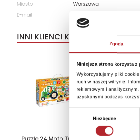
Miasto
Warszawa
E-mail
bok@granna.pl
INNI KLIENCI KUPOWALI
Zgoda
Niniejsza strona korzysta z
Wykorzystujemy pliki cookie 
ruch w naszej witrynie. Inf
reklamowym i analitycznym. 
uzyskanymi podczas korzysta
Wybór
Niezbędne
zgody
Puzzle 24 Moto Traktor CzuCzu