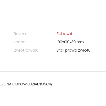
Rodzaj
Zabawki
Format
190x190x39 mm
Zwrot towaru
Brak prawa zwrotu
ICZONĄ ODPOWIEDZIALNOŚCIĄ