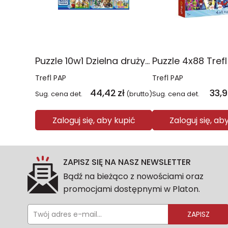
Puzzle 10w1 Dzielna drużyna Psiego Patrolu 96012
Trefl PAP
Trefl PAP
44,42
zł
33,
Sug. cena det.
(brutto)
Sug. cena det.
Zaloguj się, aby kupić
Zaloguj się, ab
ZAPISZ SIĘ NA NASZ NEWSLETTER
Bądź na bieżąco z nowościami oraz
promocjami dostępnymi w Platon.
ZAPISZ