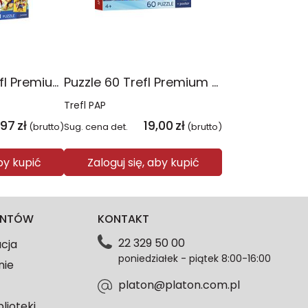
Puzzle 4x88 Trefl Premium Plus Kids Psia Straż Psi Patrol 34693
Puzzle 60 Trefl Premium Plus Kids Niesamowita przygoda Spidey Marvel 17429
Trefl PAP
,97
zł
19,00
zł
(brutto)
Sug. cena det.
(brutto)
aby kupić
Zaloguj się, aby kupić
IENTÓW
KONTAKT
22 329 50 00
acja
poniedziałek - piątek 8:00-16:00
nie
platon@platon.com.pl
blioteki