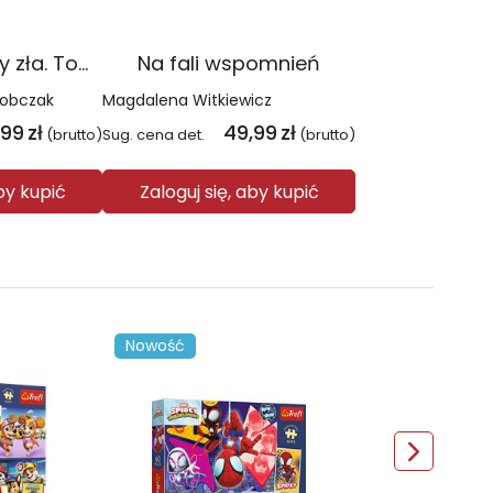
Czerwień. Kolory zła. Tom 1 wyd. 2025
Na fali wspomnień
Sobczak
Magdalena Witkiewicz
,99
zł
49,99
zł
(brutto)
Sug. cena det.
(brutto)
aby kupić
Zaloguj się, aby kupić
Nowość