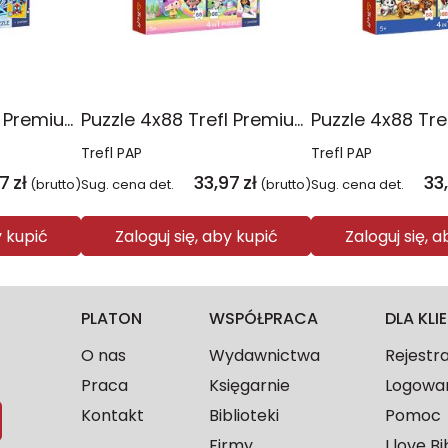
Puzzle 4x88 Trefl Premium Plus Kids Pajęczy dzień Spidey 34696
Puzzle 4x88 Trefl Premium Plus Kids Kocie harce Koci Domek Gabi 34694
Trefl PAP
Trefl PAP
97
zł
33,97
zł
33
(brutto)
Sug. cena det.
(brutto)
Sug. cena det.
y kupić
Zaloguj się, aby kupić
Zaloguj się, 
PLATON
WSPÓŁPRACA
DLA KL
O nas
Wydawnictwa
Rejestr
Praca
Księgarnie
Logowa
Kontakt
Biblioteki
Pomoc
Firmy
I love Bi