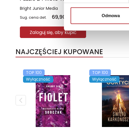
Bright Junior Media
Odmowa
69,90
zł
Sug. cena det.
(brutto)
Zaloguj się, aby kupić
NAJCZĘŚCIEJ KUPOWANE
TOP 100
TOP 100
Wyłączność
Wyłączność