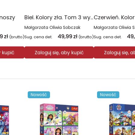
onoszy
Biel. Kolory zła. Tom 3 wyd. 2025
Małgorzata Oliwia Sobczak
Małgorzata Oliwia 
99
zł
49,99
zł
49
(brutto)
Sug. cena det.
(brutto)
Sug. cena det.
y kupić
Zaloguj się, aby kupić
Zaloguj się, 
Nowość
Nowość