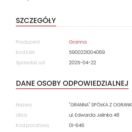
SZCZEGÓŁY
Producent
Granna
Kod EAN
5900221004069
Sprzedaż od
2025-04-22
DANE OSOBY ODPOWIEDZIALNEJ
Nazwa
"GRANNA" SPÓŁKA Z OGRAN
Ulica
ul. Edwarda Jelinka 48
Kod pocztowy
01-646