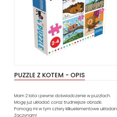
PUZZLE Z KOTEM - OPIS
Mam 2 lata i pewne doświadczenie w puzzlach.
Mogę już układać coraz trudniejsze obrazki.
Pomogą mi w tym cztery kilkuelementowe układank
Zaczynam!