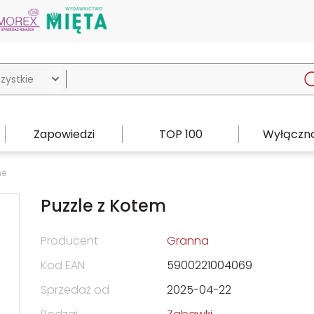

Zapowiedzi
TOP 100
Wyłączno
ne
Puzzle z Kotem
Producent
Granna
Kod EAN
5900221004069
Sprzedaż od
2025-04-22