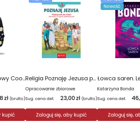
Nowość
Plecak młodzieżowy Coolpack Jerry Daisy Black
Religia Poznaję Jezusa podręcznik dla klasy 3 szkoły podstawowej
Łowca saren. L
Opracowanie zbiorowe
Katarzyna Bonda
08
zł
23,00
zł
46
(brutto)
Sug. cena det.
(brutto)
Sug. cena det.
y kupić
Zaloguj się, aby kupić
Zaloguj się, 