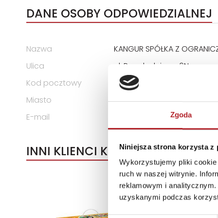
DANE OSOBY ODPOWIEDZIALNEJ
Nazwa
KANGUR SPÓŁKA Z OGRANIC
Ulica
ul. Przędzalniana 6N
Kod pocztowy
15-688
Miasto
Białystok
Zgoda
E-mail
info@ekangur.pl
Niniejsza strona korzysta z
INNI KLIENCI KUPOWALI
Wykorzystujemy pliki cookie 
ruch w naszej witrynie. Inf
reklamowym i analitycznym. 
uzyskanymi podczas korzysta