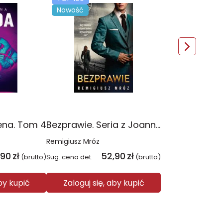
Nowość
ena. Tom 4
Bezprawie. Seria z Joanną Chyłką. Tom 20
Remigiusz Mróz
,90
zł
52,90
zł
(brutto)
Sug. cena det.
(brutto)
aby kupić
Zaloguj się, aby kupić