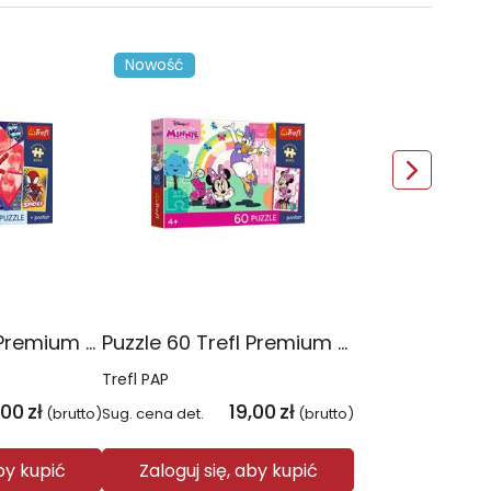
Nowość
Puzzle 60 Trefl Premium Plus Kids Niesamowita przygoda Spidey Marvel 17429
Puzzle 60 Trefl Premium Plus Kids Uśmiech Minnie Disney 17428
Trefl PAP
,00
zł
19,00
zł
(brutto)
Sug. cena det.
(brutto)
aby kupić
Zaloguj się, aby kupić