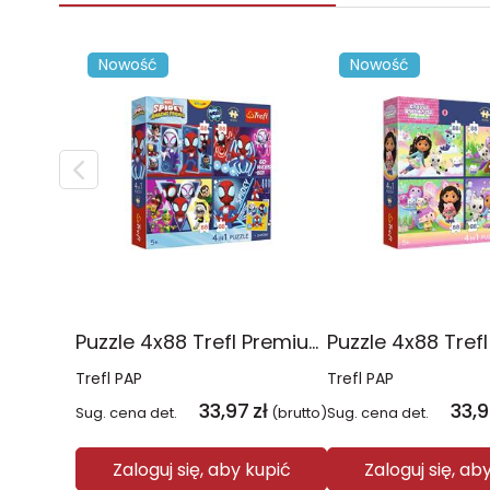
Nowość
Nowość
Puzzle 4x88 Trefl Premium Plus Kids Pajęczy dzień Spidey 34696
Trefl PAP
Trefl PAP
33,97
zł
33,
Sug. cena det.
(brutto)
Sug. cena det.
Zaloguj się, aby kupić
Zaloguj się, ab