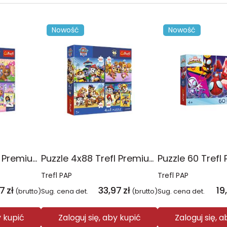
Nowość
Nowość
Puzzle 4x88 Trefl Premium Plus Kids Kocie harce Koci Domek Gabi 34694
Puzzle 4x88 Trefl Premium Plus Kids Psia Straż Psi Patrol 34693
Trefl PAP
Trefl PAP
97
zł
33,97
zł
19
(brutto)
Sug. cena det.
(brutto)
Sug. cena det.
y kupić
Zaloguj się, aby kupić
Zaloguj się, 