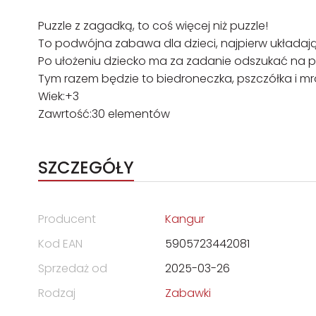
Puzzle z zagadką, to coś więcej niż puzzle!
To podwójna zabawa dla dzieci, najpierw układają
Po ułożeniu dziecko ma za zadanie odszukać na pla
Tym razem będzie to biedroneczka, pszczółka i m
Wiek:+3
Zawrtość:30 elementów
SZCZEGÓŁY
Producent
Kangur
Kod EAN
5905723442081
Sprzedaż od
2025-03-26
Rodzaj
Zabawki