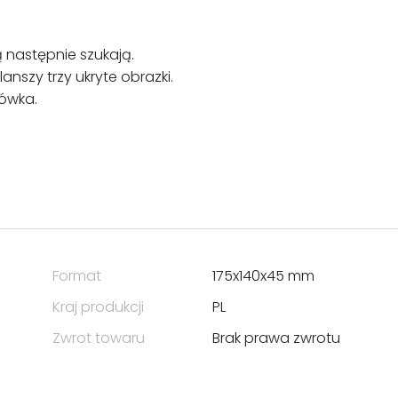
 następnie szukają.
nszy trzy ukryte obrazki.
rówka.
Format
175x140x45 mm
Kraj produkcji
PL
Zwrot towaru
Brak prawa zwrotu