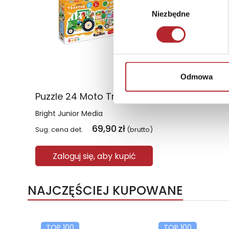
Wybór
Niezbędne
zgody
Odmowa
Puzzle 24 Moto Traktor CzuCzu
Bright Junior Media
69,90
zł
Sug. cena det.
(brutto)
Zaloguj się, aby kupić
NAJCZĘŚCIEJ KUPOWANE
TOP 100
TOP 100