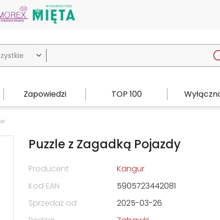

Zapowiedzi
TOP 100
Wyłączno
ne
Puzzle z Zagadką Pojazdy
Producent
Kangur
Kod EAN
5905723442081
Sprzedaż od
2025-03-26