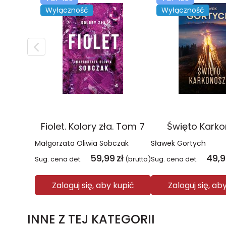
Wyłączność
Wyłączność
Fiolet. Kolory zła. Tom 7
Święto Kark
Małgorzata Oliwia Sobczak
Sławek Gortych
59,99
zł
49,
Sug. cena det.
(brutto)
Sug. cena det.
Zaloguj się, aby kupić
Zaloguj się, ab
INNE Z TEJ KATEGORII