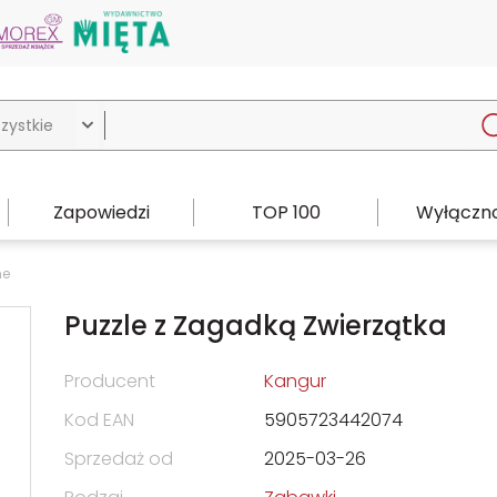

Zapowiedzi
TOP 100
Wyłączno
ne
Puzzle z Zagadką Zwierzątka
Producent
Kangur
Kod EAN
5905723442074
Sprzedaż od
2025-03-26