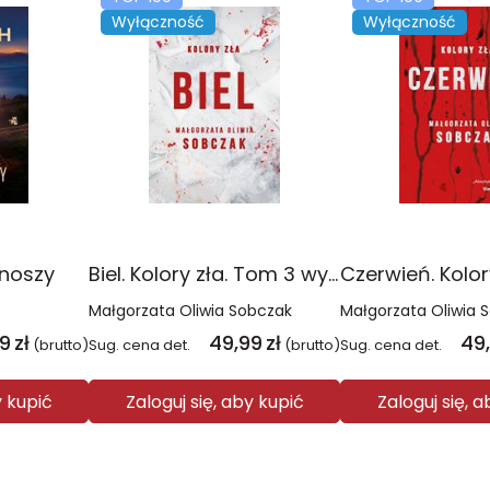
Wyłączność
Wyłączność
onoszy
Biel. Kolory zła. Tom 3 wyd. 2025
Małgorzata Oliwia Sobczak
Małgorzata Oliwia 
99
zł
49,99
zł
49
(brutto)
Sug. cena det.
(brutto)
Sug. cena det.
y kupić
Zaloguj się, aby kupić
Zaloguj się, 