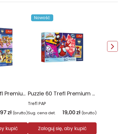
Nowość
Puzzle 4x88 Trefl Premium Plus Kids Psia Straż Psi Patrol 34693
Puzzle 60 Trefl Premium Plus Kids Niesamowita przygoda Spidey Marvel 17429
Trefl PAP
,97
zł
19,00
zł
(brutto)
Sug. cena det.
(brutto)
aby kupić
Zaloguj się, aby kupić