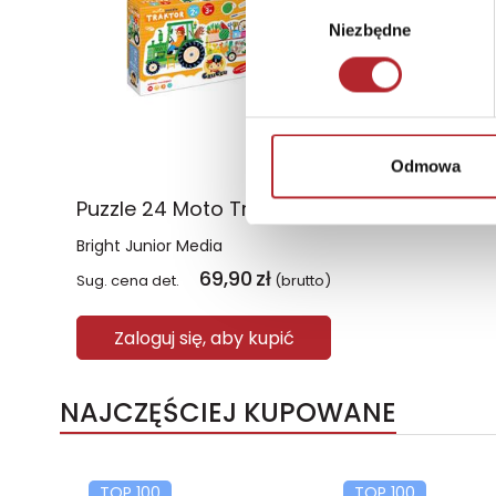
Wybór
Niezbędne
zgody
Odmowa
Puzzle 24 Moto Traktor CzuCzu
Bright Junior Media
69,90
zł
Sug. cena det.
(brutto)
Zaloguj się, aby kupić
NAJCZĘŚCIEJ KUPOWANE
TOP 100
TOP 100