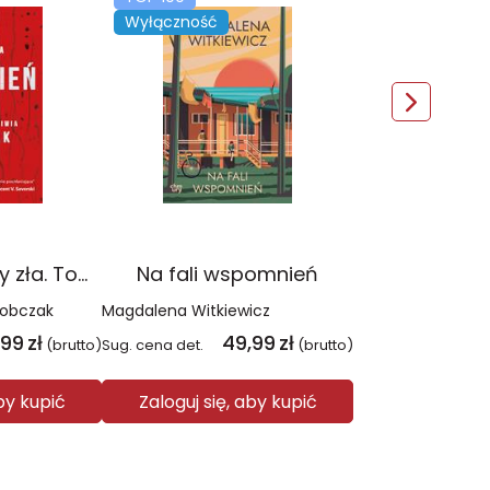
Wyłączność
Czerwień. Kolory zła. Tom 1 wyd. 2025
Na fali wspomnień
Sobczak
Magdalena Witkiewicz
,99
zł
49,99
zł
(brutto)
Sug. cena det.
(brutto)
aby kupić
Zaloguj się, aby kupić