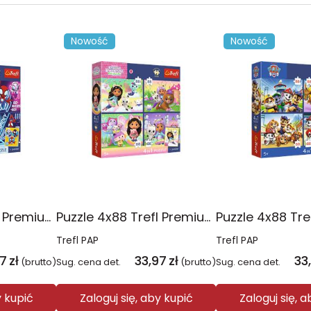
Nowość
Nowość
Puzzle 4x88 Trefl Premium Plus Kids Pajęczy dzień Spidey 34696
Puzzle 4x88 Trefl Premium Plus Kids Kocie harce Koci Domek Gabi 34694
Trefl PAP
Trefl PAP
97
zł
33,97
zł
33
(brutto)
Sug. cena det.
(brutto)
Sug. cena det.
y kupić
Zaloguj się, aby kupić
Zaloguj się, 