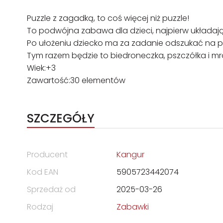
Puzzle z zagadką, to coś więcej niż puzzle!
To podwójna zabawa dla dzieci, najpierw układają
Po ułożeniu dziecko ma za zadanie odszukać na pla
Tym razem będzie to biedroneczka, pszczółka i m
Wiek:+3
Zawartość:30 elementów
SZCZEGÓŁY
Producent
Kangur
Kod EAN
5905723442074
Sprzedaż od
2025-03-26
Rodzaj
Zabawki