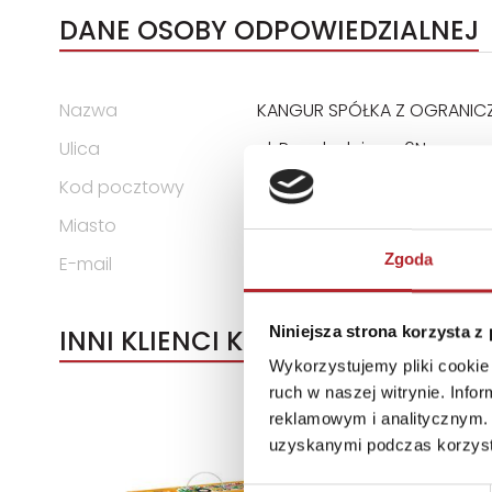
DANE OSOBY ODPOWIEDZIALNEJ
Nazwa
KANGUR SPÓŁKA Z OGRANIC
Ulica
ul. Przędzalniana 6N
Kod pocztowy
15-688
Miasto
Białystok
Zgoda
E-mail
info@ekangur.pl
Niniejsza strona korzysta z
INNI KLIENCI KUPOWALI
Wykorzystujemy pliki cookie 
ruch w naszej witrynie. Inf
reklamowym i analitycznym. 
uzyskanymi podczas korzysta