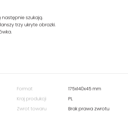
 następnie szukają.
nszy trzy ukryte obrazki.
rówka.
Format
175x140x45 mm
Kraj produkcji
PL
Zwrot towaru
Brak prawa zwrotu