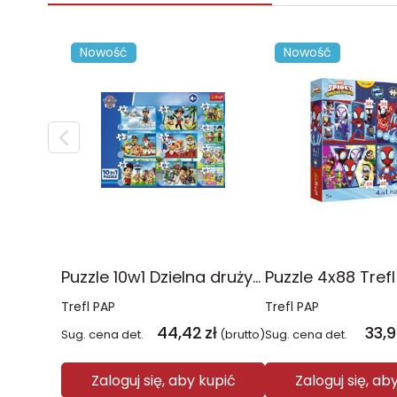
Nowość
Nowość
Puzzle 10w1 Dzielna drużyna Psiego Patrolu 96012
Trefl PAP
Trefl PAP
44,42
zł
33,
Sug. cena det.
(brutto)
Sug. cena det.
Zaloguj się, aby kupić
Zaloguj się, ab