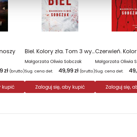
onoszy
Biel. Kolory zła. Tom 3 wyd. 2025
Małgorzata Oliwia Sobczak
Małgorzata Oliwia 
99
zł
49,99
zł
49
(brutto)
Sug. cena det.
(brutto)
Sug. cena det.
y kupić
Zaloguj się, aby kupić
Zaloguj się, 