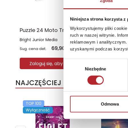
Zgoda
Niniejsza strona korzysta z
Wykorzystujemy pliki cookie 
Puzzle 24 Moto Traktor CzuCzu
ruch w naszej witrynie. Inf
Bright Junior Media
reklamowym i analitycznym. 
69,90
zł
Sug. cena det.
(brutto)
uzyskanymi podczas korzysta
Wybór
Zaloguj się, aby kupić
Niezbędne
zgody
NAJCZĘŚCIEJ KUPOWANE
TOP 100
TOP 100
Odmowa
Wyłączność
Wyłączność