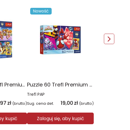
Nowość
Puzzle 4x88 Trefl Premium Plus Kids Psia Straż Psi Patrol 34693
Puzzle 60 Trefl Premium Plus Kids Niesamowita przygoda Spidey Marvel 17429
Trefl PAP
,97
zł
19,00
zł
(brutto)
Sug. cena det.
(brutto)
aby kupić
Zaloguj się, aby kupić