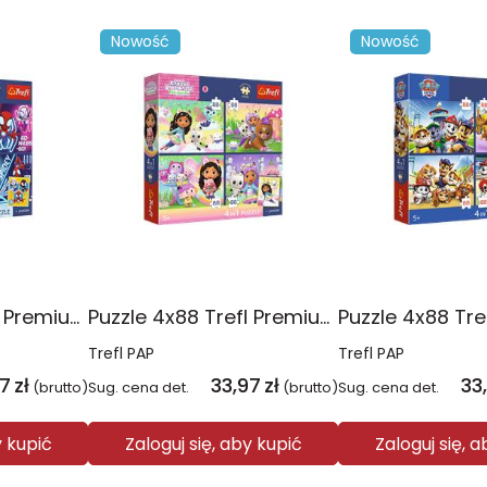
Nowość
Nowość
Puzzle 4x88 Trefl Premium Plus Kids Pajęczy dzień Spidey 34696
Puzzle 4x88 Trefl Premium Plus Kids Kocie harce Koci Domek Gabi 34694
Trefl PAP
Trefl PAP
97
zł
33,97
zł
33
(brutto)
Sug. cena det.
(brutto)
Sug. cena det.
y kupić
Zaloguj się, aby kupić
Zaloguj się, 