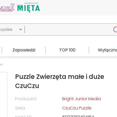

Zapowiedzi
TOP 100
Wyłączno
ne
Puzzle Zwierzęta małe i duże
CzuCzu
Producent
Bright Junior Media
Seria
CzuCzu Puzzle