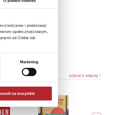
O plikach cookies
ołecznościowe i analizować
artnerom społecznościowym,
anymi od Ciebie lub
Marketing
zobacz więcej
TOP 100
ezwól na wszystkie
Wyłączność