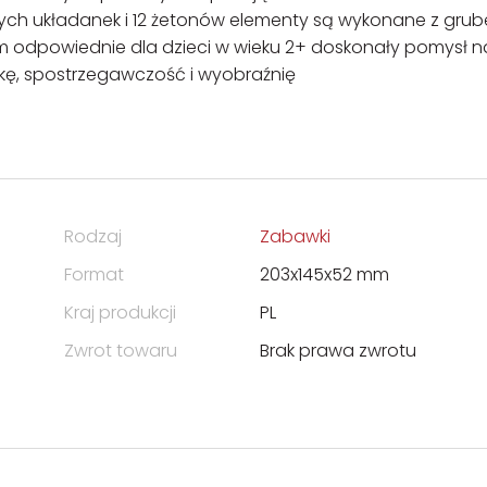
ych układanek i 12 żetonów elementy są wykonane z grube
 cm odpowiednie dla dzieci w wieku 2+ doskonały pomysł n
ykę, spostrzegawczość i wyobraźnię
Rodzaj
Zabawki
Format
203x145x52 mm
Kraj produkcji
PL
Zwrot towaru
Brak prawa zwrotu