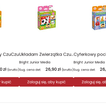
y CzuCzu
Układam Zwierzątka CzuCzu
Bright Junior Media
Bright Junior Media
90
zł
26,90
zł
26
(brutto)
Sug. cena det.
(brutto)
Sug. cena det.
y kupić
Zaloguj się, aby kupić
Zaloguj się, 