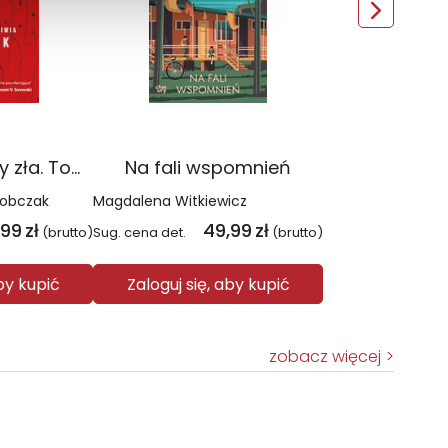
Czerwień. Kolory zła. Tom 1 wyd. 2025
Na fali wspomnień
Sobczak
Magdalena Witkiewicz
,99
zł
49,99
zł
(brutto)
Sug. cena det.
(brutto)
aby kupić
Zaloguj się, aby kupić
zobacz więcej