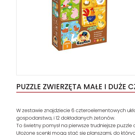
PUZZLE ZWIERZĘTA MAŁE I DUŻE C
W zestawie znajdziecie 6 czteroelementowych ukła
gospodarstwa, i 12 dokładanych żetonów.
To świetny pomysł na pierwsze trudniejsze puzzle o
Ułożone scenki mogą stać się planszami, do któr