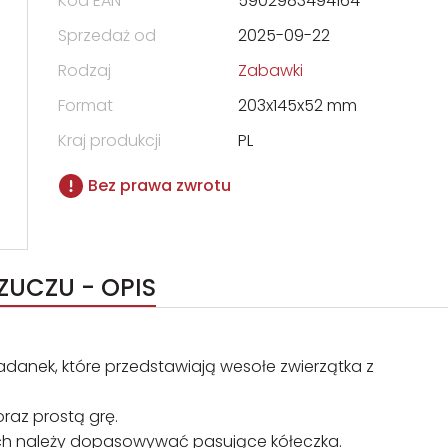
Kod EAN
5902983494164
Sprzedaż od
2025-09-22
Rodzaj
Zabawki
Format
203x145x52 mm
Kraj produkcji
PL
Bez prawa zwrotu
ZUCZU - OPIS
danek, które przedstawiają wesołe zwierzątka z
raz prostą grę.
ych należy dopasowywać pasujące kółeczka.