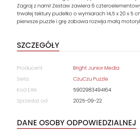
Zagraj z nami! Zestaw zawiera 6 czteroelementow
trwałej tektury pudełko o wymiarach 14,5 x 20 x 5
pierwsze puzzle i grę zabawa rozwija małą motor
SZCZEGÓŁY
Producent
Bright Junior Media
Seria
CzuCzu Puzzle
Kod EAN
5902983494164
Sprzedaż od
2025-09-22
DANE OSOBY ODPOWIEDZIALNEJ