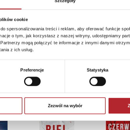
Szczegóły
 plików cookie
do spersonalizowania treści i reklam, aby oferować funkcje sp
ormacje o tym, jak korzystasz z naszej witryny, udostępniamy p
Partnerzy mogą połączyć te informacje z innymi danymi otrzym
nia z ich usług.
Preferencje
Statystyka
TOP 100
TOP 100
Zezwól na wybór
Z
Wyłączność
Wyłączność