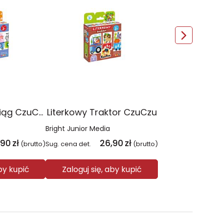
Cyferkowy pociąg CzuCzu
Literkowy Traktor CzuCzu
Bright Junior Media
,90
zł
26,90
zł
(brutto)
Sug. cena det.
(brutto)
aby kupić
Zaloguj się, aby kupić