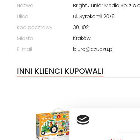
Nazwa
Bright Junior Media Sp. z 
Ulica
ul. Syrokomli 20/8
Kod pocztowy
30-102
Miasto
Kraków
E-mail
biuro@czuczu.pl
INNI KLIENCI KUPOWALI