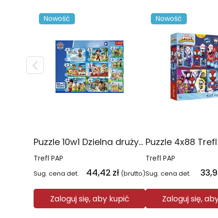
Nowość
Nowość
Puzzle 10w1 Dzielna drużyna Psiego Patrolu 96012
Trefl PAP
Trefl PAP
44,42
zł
33,
Sug. cena det.
(brutto)
Sug. cena det.
Zaloguj się, aby kupić
Zaloguj się, ab