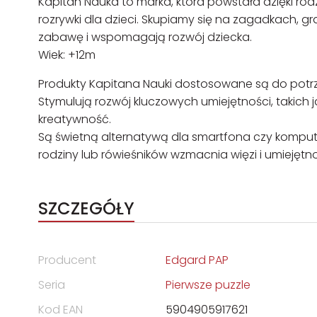
Kapitan Nauka to marka, która powstała dzięki ro
rozrywki dla dzieci. Skupiamy się na zagadkach, gr
zabawę i wspomagają rozwój dziecka.
Wiek: +12m
Produkty Kapitana Nauki dostosowane są do potrzeb
Stymulują rozwój kluczowych umiejętności, takich 
kreatywność.
Są świetną alternatywą dla smartfona czy komput
rodziny lub rówieśników wzmacnia więzi i umiejętn
SZCZEGÓŁY
Producent
Edgard PAP
Seria
Pierwsze puzzle
Kod EAN
5904905917621