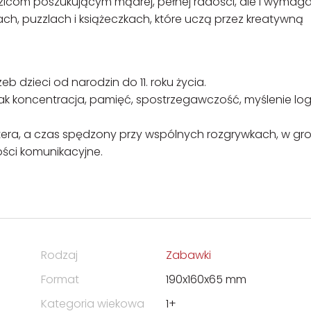
dzicom poszukującym mądrej, pełnej radości, ale i wymaga
ach, puzzlach i książeczkach, które uczą przez kreatywną
 dzieci od narodzin do 11. roku życia.
jak koncentracja, pamięć, spostrzegawczość, myślenie log
era, a czas spędzony przy wspólnych rozgrywkach, w gro
ości komunikacyjne.
Rodzaj
Zabawki
Format
190x160x65 mm
Kategoria wiekowa
1+