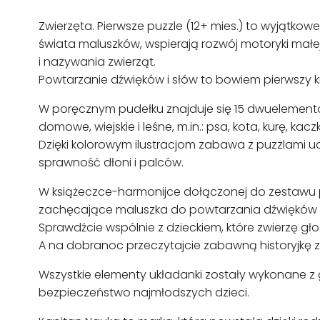
Zwierzęta. Pierwsze puzzle (12+ mies.) to wyjątkow
świata maluszków, wspierają rozwój motoryki małe
i nazywania zwierząt.
Powtarzanie dźwięków i słów to bowiem pierwszy 
W poręcznym pudełku znajduje się 15 dwuelement
domowe, wiejskie i leśne, m.in.: psa, kota, kurę, kacz
Dzięki kolorowym ilustracjom zabawa z puzzlami uc
sprawność dłoni i palców.
W książeczce-harmonijce dołączonej do zestawu 
zachęcające maluszka do powtarzania dźwięków i
Sprawdźcie wspólnie z dzieckiem, które zwierzę gło
A na dobranoc przeczytajcie zabawną historyjkę ze
Wszystkie elementy układanki zostały wykonane z g
bezpieczeństwo najmłodszych dzieci.