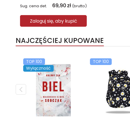
69,90
zł
Sug. cena det.
(brutto)
Zaloguj się, aby kupić
NAJCZĘŚCIEJ KUPOWANE
TOP 100
TOP 100
Wyłączność