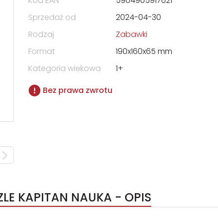
Kod EAN
5904905917621
Sprzedaż od
2024-04-30
Rodzaj
Zabawki
Format
190x160x65 mm
Kategoria wiekowa
1+
Bez prawa zwrotu
ZLE KAPITAN NAUKA - OPIS