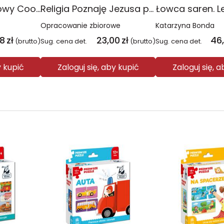
Plecak młodzieżowy Coolpack Jerry Daisy Black
Religia Poznaję Jezusa podręcznik dla klasy 3 szkoły podstawowej
Łowca saren. L
Opracowanie zbiorowe
Katarzyna Bonda
08
zł
23,00
zł
46
(brutto)
Sug. cena det.
(brutto)
Sug. cena det.
y kupić
Zaloguj się, aby kupić
Zaloguj się, 