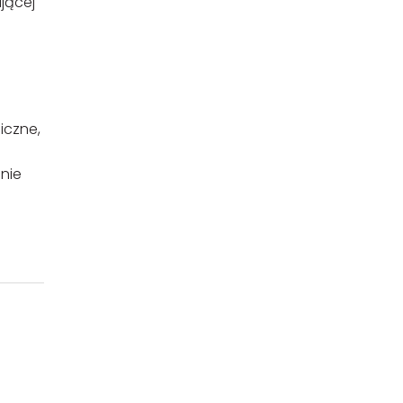
jącej
iczne,
nie