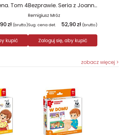
ena. Tom 4
Bezprawie. Seria z Joanną Chyłką. Tom 20
Remigiusz Mróz
,90
zł
52,90
zł
(brutto)
Sug. cena det.
(brutto)
aby kupić
Zaloguj się, aby kupić
zobacz więcej