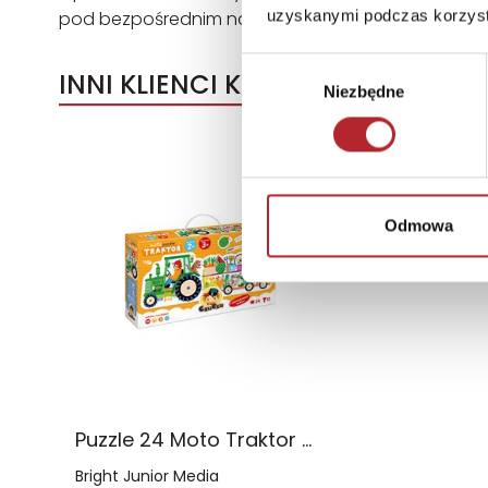
uzyskanymi podczas korzysta
pod bezpośrednim nadzorem osoby dorosłej.
Wybór
INNI KLIENCI KUPOWALI
Niezbędne
zgody
Odmowa
Puzzle 24 Moto Traktor CzuCzu
Bright Junior Media