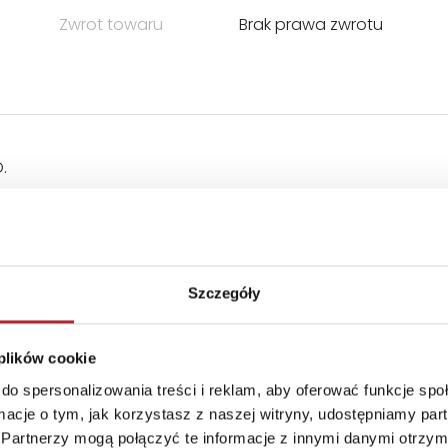
Zwrot towaru
Brak prawa zwrotu
.
Szczegóły
 plików cookie
do spersonalizowania treści i reklam, aby oferować funkcje sp
ormacje o tym, jak korzystasz z naszej witryny, udostępniamy p
wać ze względu na zawarte na nim ważne informacje. Do 
Partnerzy mogą połączyć te informacje z innymi danymi otrzym