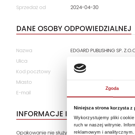
Sprzedaż od
2024-04-30
DANE OSOBY ODPOWIEDZIALNEJ
Nazwa
EDGARD PUBLISHING SP. Z.O.O
Ulica
ul. BELGIJSKA 11/6
Kod pocztowy
02-511
Miasto
Warszawa
Zgoda
E-mail
wydawnictwo@edgard.pl
Niniejsza strona korzysta z
INFORMACJE I OSTRZEŻENIA
Wykorzystujemy pliki cookie 
ruch w naszej witrynie. Inf
Opakowanie nie służy do zabawy. Należy je zacho
reklamowym i analitycznym. 