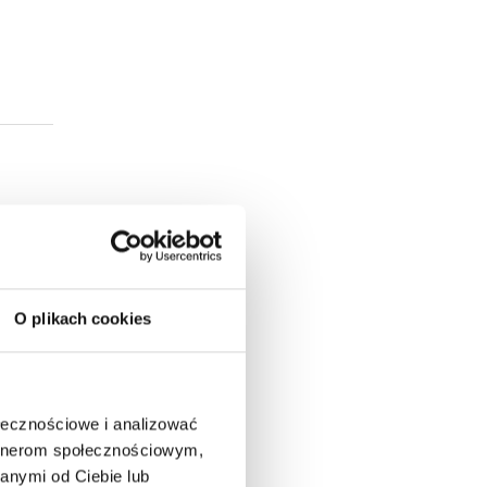
O plikach cookies
ołecznościowe i analizować
artnerom społecznościowym,
użytku
anymi od Ciebie lub