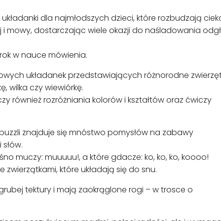
e układanki dla najmłodszych dzieci, które rozbudzają ci
j i mowy, dostarczając wiele okazji do naśladowania od
krok w nauce mówienia.
owych układanek przedstawiających różnorodne zwierzę
kę, wilka czy wiewiórkę.
zy również rozróżniania kolorów i kształtów oraz ćwiczy
puzzli znajduje się mnóstwo pomysłów na zabawy
 słów.
śno muczy: muuuuu!, a które gdacze: ko, ko, ko, koooo!
 zwierzątkami, które układają się do snu.
rubej tektury i mają zaokrąglone rogi – w trosce o