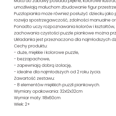
Mata do zabawy posiada piękne, kolorowe ilustrac
umożliwiają maluchom zbudowanie figur przestrzen
Puzzlopianka może również posłużyć dziecku jak
rozwija spostrzegawczość, zdolności manualne ora
Ponadto uczy rozpoznawania kolorów i kształtów,
zachowania czystości puzzle piankowe można prz
Układanka jest przeznaczona dla najmłodszych dzie
Cechy produktu:
- duże, miękkie i kolorowe puzzle,
- bezzapachowe,
- zapewniają dobrą izolację,
- idealne dla najmłodszych od 2 roku życia.
Zawartość zestawu:
- 8 elementów miękkich puzzli piankowych.
Wymiary opakowania: 32x12x32cm
Wymiar maty: 118x60cm
Wiek: 2+