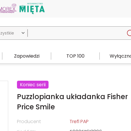

Zapowiedzi
TOP 100
Wyłączno
Koniec serii
Puzzlopianka układanka Fisher
Price Smile
Producent
Trefl PAP