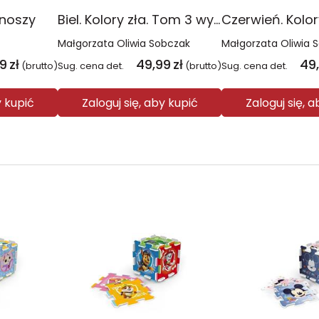
onoszy
Biel. Kolory zła. Tom 3 wyd. 2025
Małgorzata Oliwia Sobczak
Małgorzata Oliwia 
99
zł
49,99
zł
49
(brutto)
Sug. cena det.
(brutto)
Sug. cena det.
y kupić
Zaloguj się, aby kupić
Zaloguj się, 