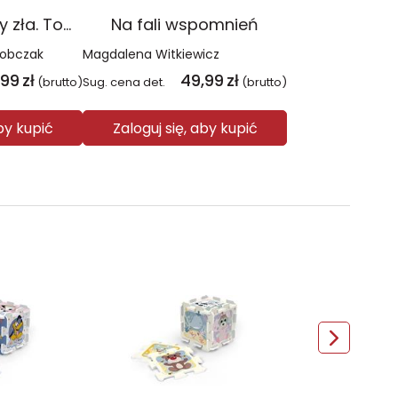
Czerwień. Kolory zła. Tom 1 wyd. 2025
Na fali wspomnień
Sobczak
Magdalena Witkiewicz
,99
zł
49,99
zł
(brutto)
Sug. cena det.
(brutto)
aby kupić
Zaloguj się, aby kupić