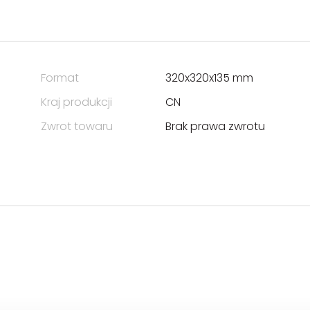
Format
320x320x135 mm
Kraj produkcji
CN
Zwrot towaru
Brak prawa zwrotu