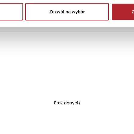
hem away from direct sunlight. Protect from heat and kee
Zezwól na wybór
Z
Brak danych