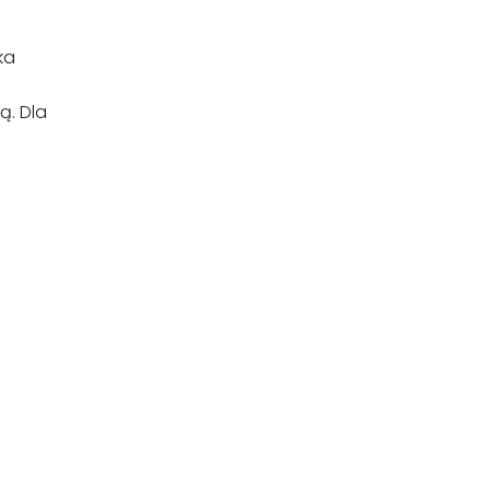
ka
ą. Dla