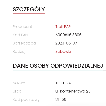
SZCZEGÓŁY
Producent
Trefl PAP
Kod EAN
5900511613896
Sprzedaż od
2023-06-07
Rodzaj
Zabawki
DANE OSOBY ODPOWIEDZIALNEJ
Nazwa
TREFL S.A.
Ulica
ul. Kontenerowa 25
Kod pocztowy
81-155