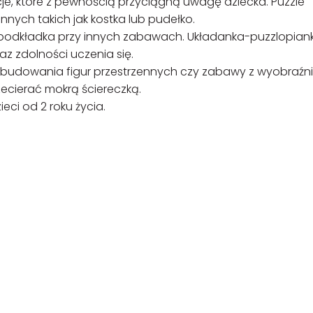
je, które z pewnością przyciągną uwagę dziecka. Puzzle
nych takich jak kostka lub pudełko.
o podkładka przy innych zabawach. Układanka-puzzlopian
z zdolności uczenia się.
 budowania figur przestrzennych czy zabawy z wyobraźni
ecierać mokrą ściereczką.
ci od 2 roku życia.