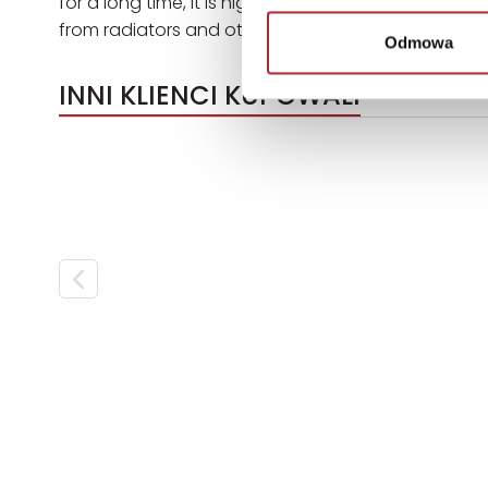
for a long time, it is highly recommend keeping t
from radiators and other heat sources."
Odmowa
INNI KLIENCI KUPOWALI