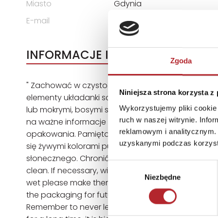
Miasto
Gdynia
E-mail
trefl@trefl.com
INFORMACJE I OSTRZEŻENIA
Zgoda
" Zachować w czystości. W razie potrzeby przetrzeć
Niniejsza strona korzysta z
elementy układanki są mokre, przed użyciem należ
Wykorzystujemy pliki cookie 
lub mokrymi, bosymi stopami. Opakowanie nie je
ruch w naszej witrynie. Inf
na ważne informacje na nim zawarte. Przed przeka
reklamowym i analitycznym. 
opakowania. Pamiętaj, aby nigdy nie zostawiać dz
uzyskanymi podczas korzysta
się żywymi kolorami puzzlopianek, zaleca się prz
słonecznego. Chronić przed wysoką temperaturą, t
Wybór
clean. If necessary, wipe with a moist cloth. Do no
Niezbędne
zgody
wet please make them dry before use. Do not step 
the packaging for future reference. Before giving t
Remember to never leave a child playing without ad