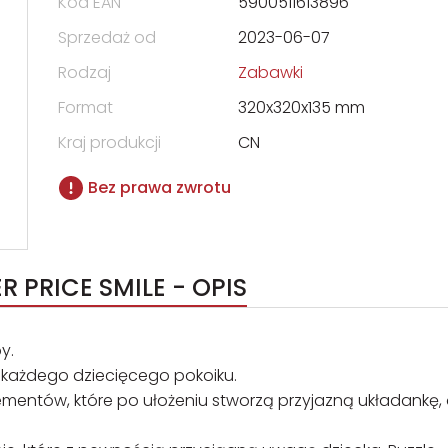
Kod EAN
5900511613896
Sprzedaż od
2023-06-07
Rodzaj
Zabawki
Format
320x320x135 mm
Kraj produkcji
CN
Bez prawa zwrotu
 PRICE SMILE - OPIS
y.
 każdego dziecięcego pokoiku.
lementów, które po ułożeniu stworzą przyjazną układankę,