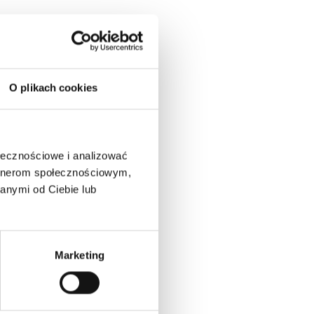
O plikach cookies
 Jeśli
tkach
ołecznościowe i analizować
lędu
artnerom społecznościowym,
anymi od Ciebie lub
eszyć
eep
le get
Marketing
etain
t.
zzles