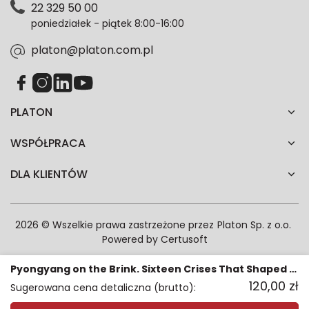
22 329 50 00
każdym czasie. Wycofanie zgody nie wpłynie na
poniedziałek - piątek 8:00-16:00
zgodność z prawem przetwarzania dokonanego przed
jej wycofaniem.*
platon@platon.com.pl
PLATON
WSPÓŁPRACA
DLA KLIENTÓW
2026 © Wszelkie prawa zastrzeżone przez
Platon Sp. z o.o.
Powered by
Certusoft
Pyongyang on the Brink. Sixteen Crises That Shaped North Korea
120,00
zł
Sugerowana cena detaliczna (brutto):