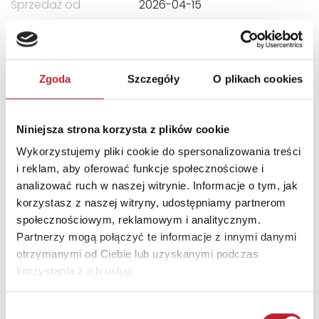
Sprzedaż od
2026-04-15
Strony
206
Rodzaj
Książki
Okładka
Twarda
Zgoda
Szczegóły
O plikach cookies
Format
197x135x22 mm
Niniejsza strona korzysta z plików cookie
Zwrot towaru
Brak prawa zwrotu
Wykorzystujemy pliki cookie do spersonalizowania treści
i reklam, aby oferować funkcje społecznościowe i
DANE OSOBY ODPOWIEDZIALNEJ
analizować ruch w naszej witrynie. Informacje o tym, jak
korzystasz z naszej witryny, udostępniamy partnerom
Nazwa
MACMILLAN DISTRIBUTION
społecznościowym, reklamowym i analitycznym.
Partnerzy mogą połączyć te informacje z innymi danymi
Ulica
CROMWELL PLACE, LIME TREE
otrzymanymi od Ciebie lub uzyskanymi podczas
WAY
korzystania z ich usług.
Kod pocztowy
RG24 8YJ
Miasto
BASINGSTOKE HAMPSHIRE
Wybór