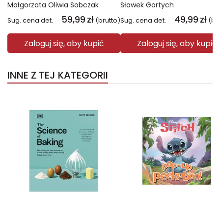
Małgorzata Oliwia Sobczak
Sławek Gortych
59,99
zł
49,99
zł
Sug. cena det.
(brutto)
Sug. cena det.
(br
Zaloguj się, aby kupić
Zaloguj się, aby kupić
INNE Z TEJ KATEGORII