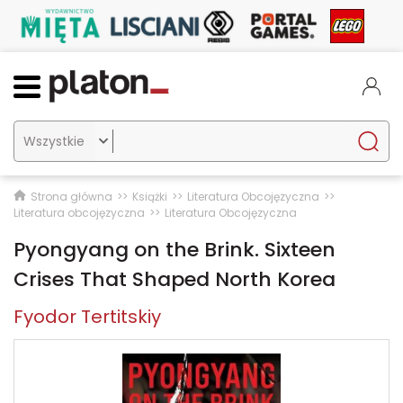

Strona główna
Książki
Literatura Obcojęzyczna
Literatura obcojęzyczna
Literatura Obcojęzyczna
Pyongyang on the Brink. Sixteen
Crises That Shaped North Korea
Fyodor Tertitskiy