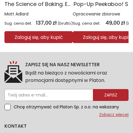
The Science of Baking. Everything You Need to Know to Create Perfect Sweet and Savoury Bakes, Every Time
Pop-Up Peekaboo! Sti
Matt Adlard
Opracowanie zbiorowe
137,00
zł
49,00
zł
Sug. cena det.
(brutto)
Sug. cena det.
(br
Zaloguj się, aby kupić
Zaloguj się, aby kupić
ZAPISZ SIĘ NA NASZ NEWSLETTER
Bądź na bieżąco z nowościami oraz
promocjami dostępnymi w Platon.
ZAPISZ
Chcę otrzymywać od Platon Sp. z o.o. na wskazany
przeze mnie adres e-mail informacje marketingowe
Zobacz więcej
dotyczące oferty platon.com.pl. Wszelkie informacje
KONTAKT
dotyczące danych osobowych znajdziesz w naszej
Polityce prywatności. Zgodę możesz wycofać w