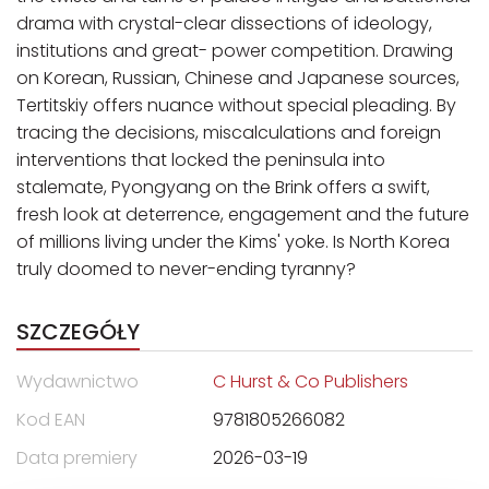
drama with crystal-clear dissections of ideology,
institutions and great- power competition. Drawing
on Korean, Russian, Chinese and Japanese sources,
Tertitskiy offers nuance without special pleading. By
tracing the decisions, miscalculations and foreign
interventions that locked the peninsula into
stalemate, Pyongyang on the Brink offers a swift,
fresh look at deterrence, engagement and the future
of millions living under the Kims' yoke. Is North Korea
truly doomed to never-ending tyranny?
SZCZEGÓŁY
Wydawnictwo
C Hurst & Co Publishers
Kod EAN
9781805266082
Data premiery
2026-03-19