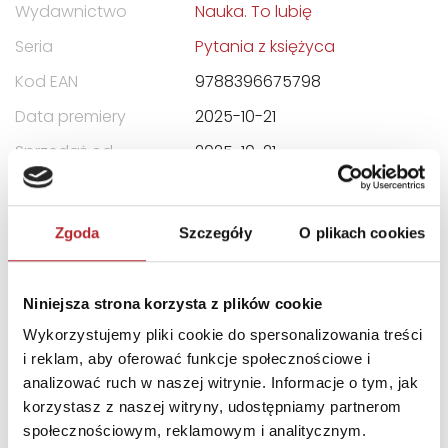
Wydawnictwo
Nauka. To lubię
Seria
Pytania z księżyca
Kod EAN
9788396675798
Data premiery
2025-10-21
Sprzedaż od
2025-10-21
Strony
224
Rodzaj
Książki
Zgoda
Szczegóły
O plikach cookies
Okładka
Twarda
Format
221x171x20 mm
Niniejsza strona korzysta z plików cookie
Kategoria wiekowa
13 - 18
Wykorzystujemy pliki cookie do spersonalizowania treści
i reklam, aby oferować funkcje społecznościowe i
analizować ruch w naszej witrynie. Informacje o tym, jak
DANE OSOBY ODPOWIEDZIALNEJ
korzystasz z naszej witryny, udostępniamy partnerom
społecznościowym, reklamowym i analitycznym.
Nazwa
"FUNDACJA NAUKA. TO