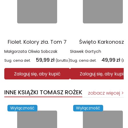
Fiolet. Kolory zła. Tom 7
Święto Karkonoszy
Małgorzata Oliwia Sobczak
Sławek Gortych
59,99
zł
49,99
zł
Sug. cena det.
(brutto)
Sug. cena det.
(br
Zaloguj się, aby kupić
Zaloguj się, aby kupić
INNE KSIĄŻKI TOMASZ ROŻEK
zobacz więcej
Wyłączność
Wyłączność