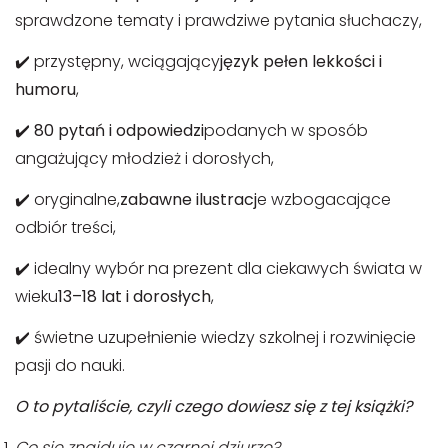
sprawdzone tematy i prawdziwe pytania słuchaczy,
✔️ przystępny, wciągający
język pełen lekkości i
humoru
,
✔️
80 pytań i odpowiedzi
podanych w sposób
angażujący młodzież i dorosłych,
✔️ oryginalne,
zabawne ilustracj
e wzbogacające
odbiór treści,
✔️ idealny wybór na prezent dla ciekawych świata w
wieku
13–18 lat i dorosłych
,
✔️ świetne uzupełnienie wiedzy szkolnej i rozwinięcie
pasji do nauki.
O to pytaliście, czyli czego dowiesz się z tej książki?
Co się znajduje w czarnej dziurze?