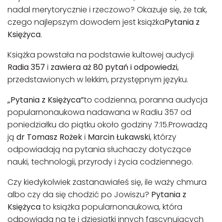
nadal merytorycznie i rzeczowo? Okazuje się, że tak,
czego najlepszym dowodem jest książka
Pytania z
Księżyca
.
Książka powstała na podstawie kultowej audycji
Radia 357
i
zawiera aż 80 pytań i odpowiedzi
,
przedstawionych w lekkim, przystępnym języku.
„Pytania z Księżyca”
to codzienna, poranna audycja
popularnonaukowa nadawana w Radiu 357 od
poniedziałku do piątku około godziny 7:15.Prowadzą
ją
dr Tomasz Rożek
i
Marcin Łukawski
, którzy
odpowiadają na pytania słuchaczy dotyczące
nauki, technologii, przyrody i życia codziennego.
Czy kiedykolwiek zastanawiałeś się, ile waży chmura
albo czy da się chodzić po Jowiszu?
Pytania z
Księżyca
to książka popularnonaukowa, która
odpowiada na te i dziesiątki innych fascynujących