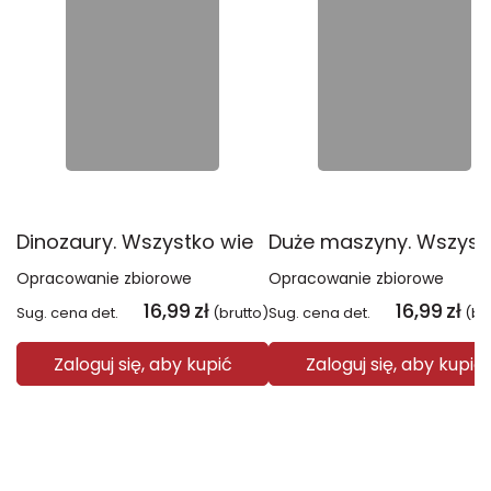
Dinozaury. Wszystko wiem!
Opracowanie zbiorowe
Opracowanie zbiorowe
16,99
zł
16,99
zł
Sug. cena det.
(brutto)
Sug. cena det.
(br
Zaloguj się, aby kupić
Zaloguj się, aby kupić