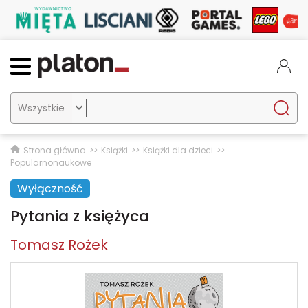

Strona główna
Książki
Książki dla dzieci
Popularnonaukowe
Wyłączność
Pytania z księżyca
Tomasz Rożek