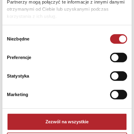
Partnerzy mogą połączyć te informacje z innymi danymi
LUBIĘ"
otrzymanymi od Ciebie lub uzyskanymi podczas
Ulica
ul. Stanisława Konarskiego
korzystania z ich usług.
18C
Kod pocztowy
44-100
Wybór
Niezbędne
zgody
Miasto
Gliwice
E-mail
biuro@naukatolubie.pl
Preferencje
INNI KLIENCI KUPOWALI
Statystyka
Marketing
Zezwól na wszystkie