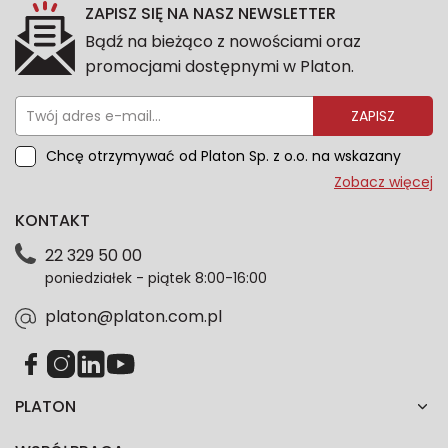
ZAPISZ SIĘ NA NASZ NEWSLETTER
Bądź na bieżąco z nowościami oraz
promocjami dostępnymi w Platon.
ZAPISZ
Chcę otrzymywać od Platon Sp. z o.o. na wskazany
przeze mnie adres e-mail informacje marketingowe
Zobacz więcej
dotyczące oferty platon.com.pl. Wszelkie informacje
KONTAKT
dotyczące danych osobowych znajdziesz w naszej
Polityce prywatności. Zgodę możesz wycofać w
22 329 50 00
każdym czasie. Wycofanie zgody nie wpłynie na
poniedziałek - piątek 8:00-16:00
zgodność z prawem przetwarzania dokonanego przed
jej wycofaniem.*
platon@platon.com.pl
PLATON