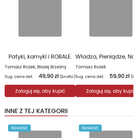
Patyki, kamyki i ROBALE.
Tomasz Rożek
Błażej Brzeźny
Tomasz Rożek
49,90
zł
59,90
zł
Sug. cena det.
(brutto)
Sug. cena det.
(br
Zaloguj się, aby kupić
Zaloguj się, aby kupić
INNE Z TEJ KATEGORII
Nowość
Nowość