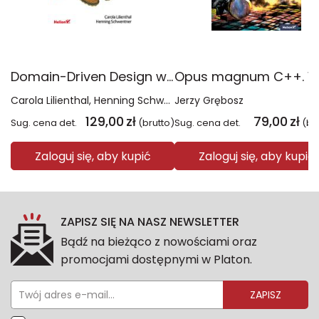
Domain-Driven Design w transformacji systemów. Skuteczna modernizacja legacy bez zbędnego ryzyka
Carola Lilienthal
Henning Schwentner
Jerzy Grębosz
129,00
zł
79,00
zł
Sug. cena det.
(brutto)
Sug. cena det.
(br
Zaloguj się, aby kupić
Zaloguj się, aby kupić
ZAPISZ SIĘ NA NASZ NEWSLETTER
Bądź na bieżąco z nowościami oraz
promocjami dostępnymi w Platon.
ZAPISZ