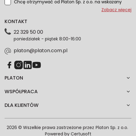
Chcę otrzymywać od Platon Sp. z o.o. na wskazany
przeze mnie adres e-mail informacje marketingowe
Zobacz więcej
dotyczące oferty platon.com.pl. Wszelkie informacje
KONTAKT
dotyczące danych osobowych znajdziesz w naszej
Polityce prywatności. Zgodę możesz wycofać w
22 329 50 00
każdym czasie. Wycofanie zgody nie wpłynie na
poniedziałek - piątek 8:00-16:00
zgodność z prawem przetwarzania dokonanego przed
jej wycofaniem.*
platon@platon.com.pl
PLATON
WSPÓŁPRACA
DLA KLIENTÓW
2026 © Wszelkie prawa zastrzeżone przez
Platon Sp. z o.o.
Powered by
Certusoft