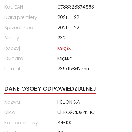
Kod EAN
9788328374553
Data premiery
2021-11-22
Sprzedaż od
2021-11-22
Strony
232
Rodzaj
Książki
Okładka
Miękka
Format
235x158x12 mm
DANE OSOBY ODPOWIEDZIALNEJ
Nazwa
HELION S.A.
Ulica
ul. KOŚCIUSZKI 1C
Kod pocztowy
44-100