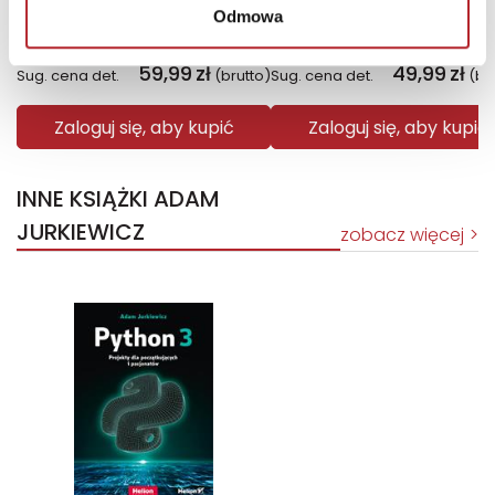
Fiolet. Kolory zła. Tom 7
Święto Karkonoszy
Odmowa
Małgorzata Oliwia Sobczak
Sławek Gortych
59,99
zł
49,99
zł
Sug. cena det.
(brutto)
Sug. cena det.
(br
Zaloguj się, aby kupić
Zaloguj się, aby kupić
INNE KSIĄŻKI ADAM
JURKIEWICZ
zobacz więcej