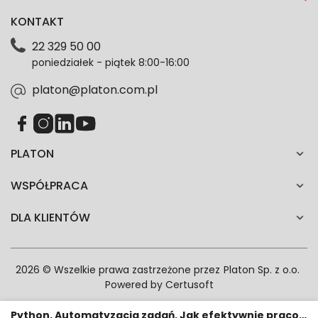
dotyczące oferty platon.com.pl. Wszelkie informacje
KONTAKT
dotyczące danych osobowych znajdziesz w naszej
Polityce prywatności. Zgodę możesz wycofać w
22 329 50 00
każdym czasie. Wycofanie zgody nie wpłynie na
poniedziałek - piątek 8:00-16:00
zgodność z prawem przetwarzania dokonanego przed
jej wycofaniem.*
platon@platon.com.pl
PLATON
WSPÓŁPRACA
DLA KLIENTÓW
2026 © Wszelkie prawa zastrzeżone przez
Platon Sp. z o.o.
Powered by
Certusoft
Python. Automatyzacja zadań. Jak efektywnie pracować z danymi, arkuszami Excela, raportami i e-mailami