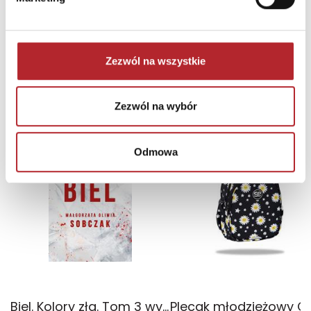
Zezwól na wszystkie
NAJCZĘŚCIEJ KUPOWANE
zobacz więcej
Zezwól na wybór
TOP 100
TOP 100
Wyłączność
Odmowa
Biel. Kolory zła. Tom 3 wyd. 2025