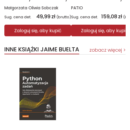
Małgorzata Oliwia Sobczak
PATIO
49,99
zł
159,08
zł
Sug. cena det.
(brutto)
Sug. cena det.
(br
Zaloguj się, aby kupić
Zaloguj się, aby kupić
INNE KSIĄŻKI JAIME BUELTA
zobacz więcej