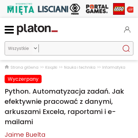

Strona główna
Książki
Nauka i technika
Informatyka
Wyczerpany
Python. Automatyzacja zadań. Jak
efektywnie pracować z danymi,
arkuszami Excela, raportami i e-
mailami
Jaime Buelta