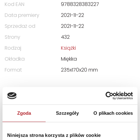
Kod EAN
9788328383227
Data premiery
2021-11-22
Sprzedaż od
2021-11-22
Strony
432
Rodzaj
Książki
Okładka
Miękka
Format
235x170x20 mm
DANE OSOBY ODPOWIEDZIALNEJ
Nazwa
HELION S.A.
Zgoda
Szczegóły
O plikach cookies
Ulica
ul. KOŚCIUSZKI 1C
Kod pocztowy
44-100
Niniejsza strona korzysta z plików cookie
Miasto
Gliwice