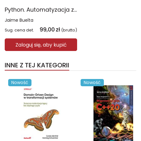
Python. Automatyzacja zadań. Jak efektywnie pracować z danymi, arkuszami Excela, raportami i e-mailami wyd. 2
Jaime Buelta
99,00
zł
Sug. cena det.
(brutto)
Zaloguj się, aby kupić
INNE Z TEJ KATEGORII
Nowość
Nowość