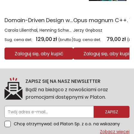
Domain-Driven Design w transformacji systemów. Skuteczna modernizacja legacy bez zbędnego ryzyka
Carola Lilienthal
Henning Schwentner
Jerzy Grębosz
129,00
zł
79,00
zł
Sug. cena det.
(brutto)
Sug. cena det.
(br
Zaloguj się, aby kupić
Zaloguj się, aby kupić
ZAPISZ SIĘ NA NASZ NEWSLETTER
Bądź na bieżąco z nowościami oraz
promocjami dostępnymi w Platon.
ZAPISZ
Chcę otrzymywać od Platon Sp. z o.o. na wskazany
przeze mnie adres e-mail informacje marketingowe
Zobacz więcej