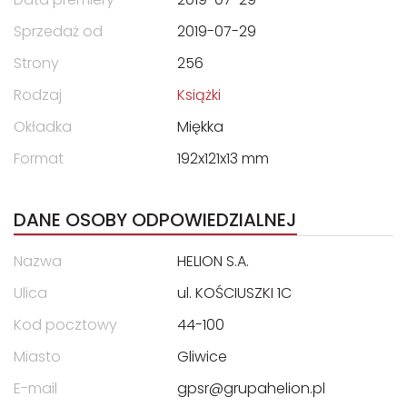
Sprzedaż od
2019-07-29
Strony
256
Rodzaj
Książki
Okładka
Miękka
Format
192x121x13 mm
DANE OSOBY ODPOWIEDZIALNEJ
Nazwa
HELION S.A.
Ulica
ul. KOŚCIUSZKI 1C
Kod pocztowy
44-100
Miasto
Gliwice
E-mail
gpsr@grupahelion.pl