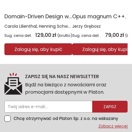
Domain-Driven Design w transformacji systemów. Skuteczna modernizacja legacy bez zbędnego ryzyka
Carola Lilienthal
Henning Schwentner
Jerzy Grębosz
129,00
zł
79,00
zł
Sug. cena det.
(brutto)
Sug. cena det.
(br
Zaloguj się, aby kupić
Zaloguj się, aby kupić
ZAPISZ SIĘ NA NASZ NEWSLETTER
Bądź na bieżąco z nowościami oraz
promocjami dostępnymi w Platon.
ZAPISZ
Chcę otrzymywać od Platon Sp. z o.o. na wskazany
przeze mnie adres e-mail informacje marketingowe
Zobacz więcej
dotyczące oferty platon.com.pl. Wszelkie informacje