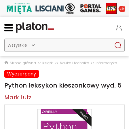

Strona główna
Książki
Nauka i technika
Informatyka
Wyczerpany
Python leksykon kieszonkowy wyd. 5
Mark Lutz