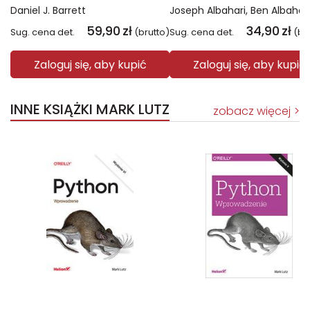
Daniel J. Barrett
Joseph Albahari
Ben Albahari
59,90
zł
34,90
zł
Sug. cena det.
(brutto)
Sug. cena det.
(br
Zaloguj się, aby kupić
Zaloguj się, aby kupić
INNE KSIĄŻKI MARK LUTZ
zobacz więcej