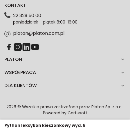
KONTAKT
dotyczące danych osobowych znajdziesz w naszej
Polityce prywatności. Zgodę możesz wycofać w
22 329 50 00
każdym czasie. Wycofanie zgody nie wpłynie na
poniedziałek - piątek 8:00-16:00
zgodność z prawem przetwarzania dokonanego przed
jej wycofaniem.*
platon@platon.com.pl
PLATON
WSPÓŁPRACA
DLA KLIENTÓW
2026 © Wszelkie prawa zastrzeżone przez
Platon Sp. z o.o.
Powered by
Certusoft
Python leksykon kieszonkowy wyd. 5