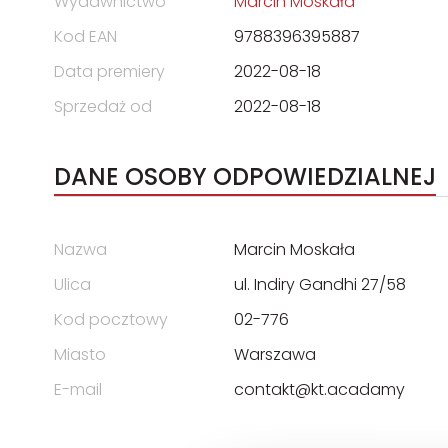
Wydawnictwo
Marcin Moskała
Kod EAN
9788396395887
Data premiery
2022-08-18
Sprzedaż od
2022-08-18
DANE OSOBY ODPOWIEDZIALNEJ
Nazwa
Marcin Moskała
Ulica
ul. Indiry Gandhi 27/58
Kod pocztowy
02-776
Miasto
Warszawa
E-mail
contakt@kt.acadamy