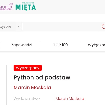

Zapowiedzi
TOP 100
Wyłączno
Wyczerpany
Python od podstaw
Marcin Moskała
Wydawnictwo
Marcin Moskała