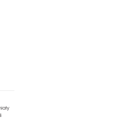
iały
i