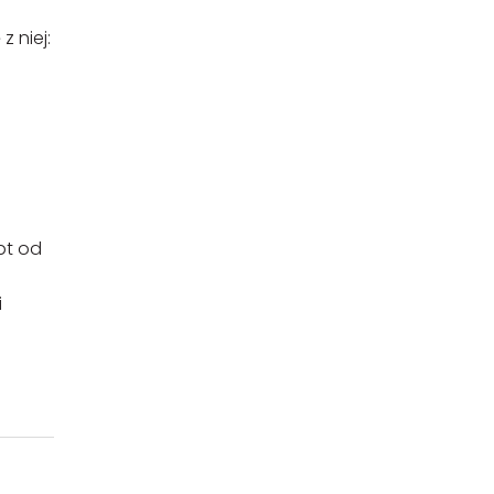
 niej:
pt od
i