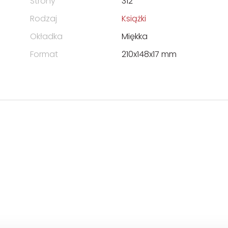
Strony
312
Rodzaj
Książki
Okładka
Miękka
Format
210x148x17 mm