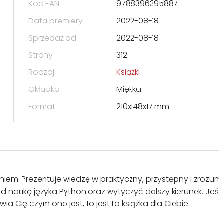
Kod EAN
9788396395887
Data premiery
2022-08-18
Sprzedaż od
2022-08-18
Strony
312
Rodzaj
Książki
Okładka
Miękka
Format
210x148x17 mm
em. Prezentuje wiedzę w praktyczny, przystępny i zrozum
aukę języka Python oraz wytyczyć dalszy kierunek. Jeśl
Cię czym ono jest, to jest to książka dla Ciebie.