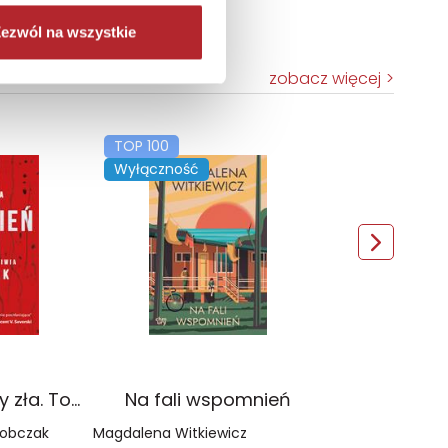
ezwól na wszystkie
zobacz więcej
TOP 100
Wyłączność
Czerwień. Kolory zła. Tom 1 wyd. 2025
Na fali wspomnień
Sobczak
Magdalena Witkiewicz