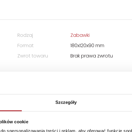
Rodzaj
Zabawki
Format
180x120x90 mm
Zwrot towaru
Brak prawa zwrotu
NICZONĄ ODPOWIEDZIALNOŚCIĄ
Szczegóły
 plików cookie
do spersonalizowania treści i reklam, aby oferować funkcje sp