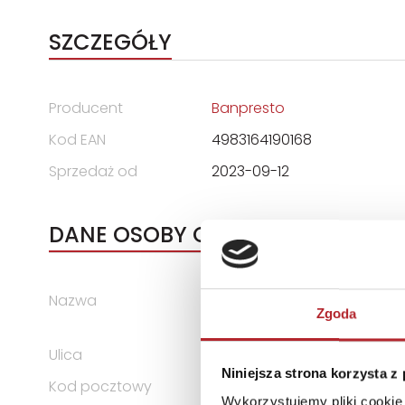
SZCZEGÓŁY
Producent
Banpresto
Kod EAN
4983164190168
Sprzedaż od
2023-09-12
DANE OSOBY ODPOWIEDZIALNEJ
Nazwa
SUPERBUZZ SPÓŁKA Z OGRA
Zgoda
SPÓŁKA KOMANDYTOWA
Ulica
ul. Sokratesa 9/264
Niniejsza strona korzysta z
Kod pocztowy
01-909
Wykorzystujemy pliki cookie 