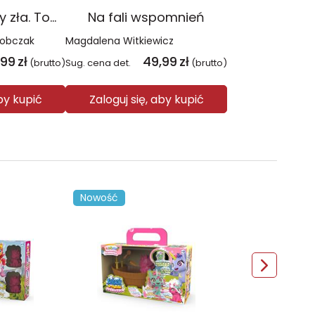
Czerwień. Kolory zła. Tom 1 wyd. 2025
Na fali wspomnień
Sobczak
Magdalena Witkiewicz
,99
zł
49,99
zł
(brutto)
Sug. cena det.
(brutto)
aby kupić
Zaloguj się, aby kupić
Nowość