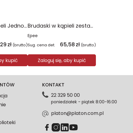
Brudaski w kąpieli Jednorożce zestaw jacuzzi 2 figurki +akcesoria EP60656
Brudaski w kąpieli zestaw łazienka Jednorożec Florcia +akcesoria EP60646
Epee
,29
zł
65,58
zł
(brutto)
Sug. cena det.
(brutto)
aby kupić
Zaloguj się, aby kupić
IENTÓW
KONTAKT
22 329 50 00
acja
poniedziałek - piątek 8:00-16:00
nie
platon@platon.com.pl
blioteki