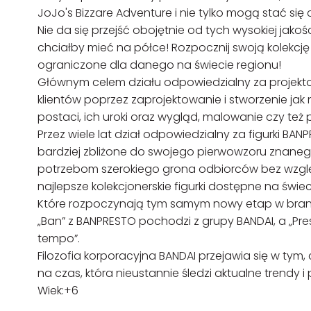
JoJo's Bizzare Adventure i nie tylko mogą stać się c
Nie da się przejść obojętnie od tych wysokiej jako
chciałby mieć na półce! Rozpocznij swoją kolekcję 
ograniczone dla danego na świecie regionu!
Głównym celem działu odpowiedzialny za projektowa
klientów poprzez zaprojektowanie i stworzenie ja
postaci, ich uroki oraz wygląd, malowanie czy też 
Przez wiele lat dział odpowiedzialny za figurki BA
bardziej zbliżone do swojego pierwowzoru znane
potrzebom szerokiego grona odbiorców bez względu 
najlepsze kolekcjonerskie figurki dostępne na świec
Które rozpoczynają tym samym nowy etap w branży
„Ban” z BANPRESTO pochodzi z grupy BANDAI, a „P
tempo”.
Filozofia korporacyjna BANDAI przejawia się w tym, 
na czas, która nieustannie śledzi aktualne trendy 
Wiek:+6