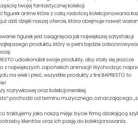
zęścią twojej fantastycznej kolekcji.
ści figurek anime które z całą radością kolekcjonowania ka
już dziś dzięki naszej ofercie, która obejmuje nawet waria
nie figurek jest osiągnięcia jak największej satysfakcji
k najlepszego produktu, który w pełni będzie odwzorowywa
pozę.
NPRESTO udoskonalał swoje produkty, aby stały się jeszcze
go z największych Japońskich animacji! Wychodząc naprz
na wiek i płeć, wszystkie produkty z linii BAPRESTO to
ie!
 rozrywkowej oraz kolekcjonerskiej.
resto” pochodzi od terminu muzycznego oznaczającego „s
co traktujemy jako naszą misję: bycie firmą działającą szy
i potrzeby klientów oraz ich pasję do kolekcjonowania.