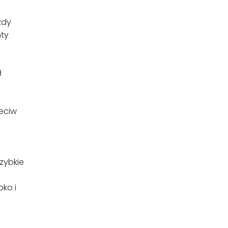
żdy
nty
ł
eciw
zybkie
bko i