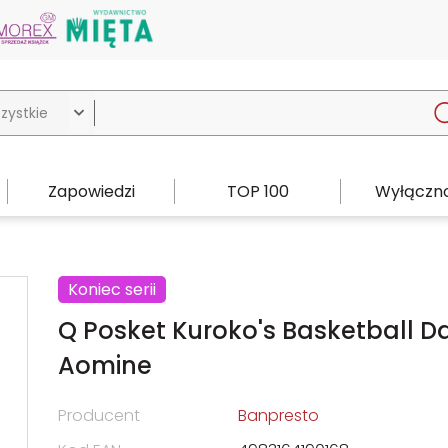

Zapowiedzi
TOP 100
Wyłączno
Koniec serii
Q Posket Kuroko's Basketball Da
Aomine
Producent
Banpresto