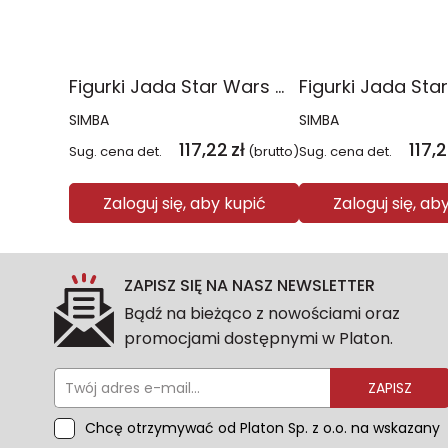
Figurki Jada Star Wars metalowe 6,5cm 4-pak
SIMBA
SIMBA
117,22
zł
117,
Sug. cena det.
(brutto)
Sug. cena det.
Zaloguj się, aby kupić
Zaloguj się, ab
ZAPISZ SIĘ NA NASZ NEWSLETTER
Bądź na bieżąco z nowościami oraz
promocjami dostępnymi w Platon.
ZAPISZ
Chcę otrzymywać od Platon Sp. z o.o. na wskazany