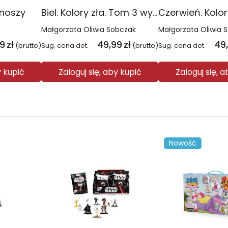
onoszy
Biel. Kolory zła. Tom 3 wyd. 2025
Małgorzata Oliwia Sobczak
Małgorzata Oliwia 
99
zł
49,99
zł
49
(brutto)
Sug. cena det.
(brutto)
Sug. cena det.
y kupić
Zaloguj się, aby kupić
Zaloguj się, 
Nowość