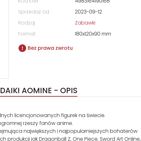
Kod EAN
4983164190168
Sprzedaż od
2023-09-12
Rodzaj
Zabawki
Format
180x120x90 mm
Bez prawa zwrotu
Q POSKET KUROKO'S BASKETBALL DAIKI AOMINE - OPIS
nych licencjonowanych figurek na świecie.
a ogromnej rzeszy fanów anime.
ejmująca największych i najpopularniejszych bohaterów
ch produkcji jak Dragonball Z, One Piece, Sword Art Online,