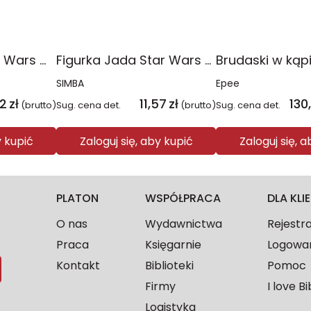
Figurki Jada Star Wars metalowe 4cm 12-pak
Figurka Jada Star Wars metalowa BP 4cm 1szt.mix
SIMBA
Epee
22
zł
11,57
zł
130
(brutto)
Sug. cena det.
(brutto)
Sug. cena det.
y kupić
Zaloguj się, aby kupić
Zaloguj się, 
PLATON
WSPÓŁPRACA
DLA KL
O nas
Wydawnictwa
Rejestr
Praca
Księgarnie
Logowa
Kontakt
Biblioteki
Pomoc
Firmy
I love Bi
Logistyka