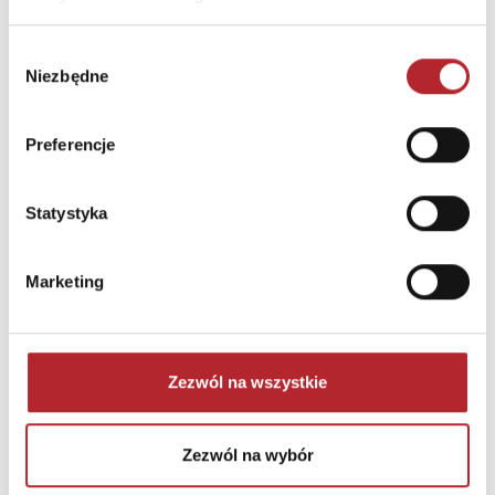
ODPOWIEDZIALNOŚCIĄ
SPÓŁKA KOMANDYTOWA
Wybór
Ulica
ul. Sokratesa 9/264
Niezbędne
zgody
Kod pocztowy
01-909
Preferencje
Miasto
Warszawa
Statystyka
INNI KLIENCI KUPOWALI
Marketing
Zezwól na wszystkie
Zezwól na wybór
Brak danych