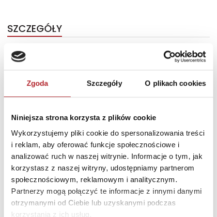
SZCZEGÓŁY
Producent
Banpresto
Kod EAN
4983164177336
Sprzedaż od
2023-09-12
Zgoda
Szczegóły
O plikach cookies
Rodzaj
Zabawki
Format
180x120x90 mm
Niniejsza strona korzysta z plików cookie
Wykorzystujemy pliki cookie do spersonalizowania treści
Zwrot towaru
Brak prawa zwrotu
i reklam, aby oferować funkcje społecznościowe i
analizować ruch w naszej witrynie. Informacje o tym, jak
korzystasz z naszej witryny, udostępniamy partnerom
DANE OSOBY ODPOWIEDZIALNEJ
społecznościowym, reklamowym i analitycznym.
Partnerzy mogą połączyć te informacje z innymi danymi
Nazwa
SUPERBUZZ SPÓŁKA Z
otrzymanymi od Ciebie lub uzyskanymi podczas
OGRANICZONĄ
korzystania z ich usług.