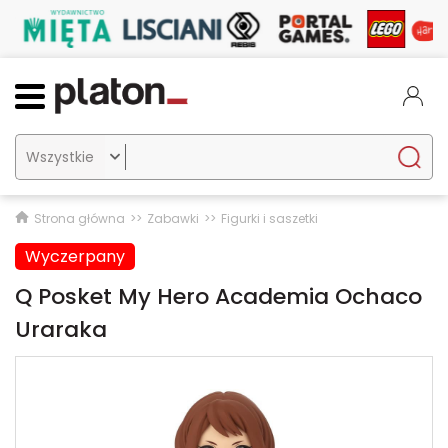

Strona główna
Zabawki
Figurki i saszetki
Wyczerpany
Q Posket My Hero Academia Ochaco
Uraraka