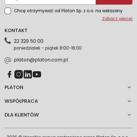
Chcę otrzymywać od Platon Sp. z o.o. na wskazany
przeze mnie adres e-mail informacje marketingowe
Zobacz więcej
dotyczące oferty platon.com.pl. Wszelkie informacje
KONTAKT
dotyczące danych osobowych znajdziesz w naszej
Polityce prywatności. Zgodę możesz wycofać w
22 329 50 00
każdym czasie. Wycofanie zgody nie wpłynie na
poniedziałek - piątek 8:00-16:00
zgodność z prawem przetwarzania dokonanego przed
jej wycofaniem.*
platon@platon.com.pl
PLATON
WSPÓŁPRACA
DLA KLIENTÓW