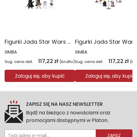
Figurki Jada Star Wars metalowe 6,5cm 4-pak
SIMBA
SIMBA
117,22
zł
117,22
zł
Sug. cena det.
(brutto)
Sug. cena det.
(br
Zaloguj się, aby kupić
Zaloguj się, aby kupić
ZAPISZ SIĘ NA NASZ NEWSLETTER
Bądź na bieżąco z nowościami oraz
promocjami dostępnymi w Platon.
ZAPISZ