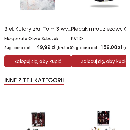
Biel. Kolory zła. Tom 3 wyd. 2025
Małgorzata Oliwia Sobczak
PATIO
49,99
zł
159,08
zł
Sug. cena det.
(brutto)
Sug. cena det.
(br
Zaloguj się, aby kupić
Zaloguj się, aby kupić
INNE Z TEJ KATEGORII