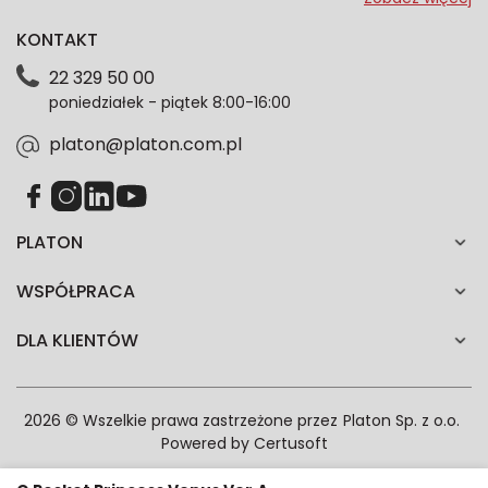
dotyczące oferty platon.com.pl. Wszelkie informacje
KONTAKT
dotyczące danych osobowych znajdziesz w naszej
Polityce prywatności. Zgodę możesz wycofać w
22 329 50 00
każdym czasie. Wycofanie zgody nie wpłynie na
poniedziałek - piątek 8:00-16:00
zgodność z prawem przetwarzania dokonanego przed
jej wycofaniem.*
platon@platon.com.pl
PLATON
WSPÓŁPRACA
DLA KLIENTÓW
2026 © Wszelkie prawa zastrzeżone przez
Platon Sp. z o.o.
Powered by
Certusoft