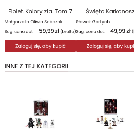
Fiolet. Kolory zła. Tom 7
Święto Karkonoszy
Małgorzata Oliwia Sobczak
Sławek Gortych
59,99
zł
49,99
zł
Sug. cena det.
(brutto)
Sug. cena det.
(br
Zaloguj się, aby kupić
Zaloguj się, aby kupić
INNE Z TEJ KATEGORII