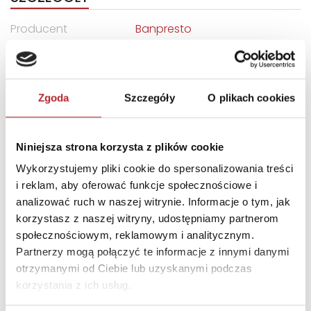
Producent
Banpresto
Kod EAN
4983164190564
Sprzedaż od
2023-09-12
Zgoda
Szczegóły
O plikach cookies
Rodzaj
Zabawki
Format
180x120x90 mm
Niniejsza strona korzysta z plików cookie
Zwrot towaru
Brak prawa zwrotu
Wykorzystujemy pliki cookie do spersonalizowania treści
i reklam, aby oferować funkcje społecznościowe i
DANE OSOBY ODPOWIEDZIALNEJ
analizować ruch w naszej witrynie. Informacje o tym, jak
korzystasz z naszej witryny, udostępniamy partnerom
Nazwa
SUPERBUZZ SPÓŁKA Z
społecznościowym, reklamowym i analitycznym.
OGRANICZONĄ
Partnerzy mogą połączyć te informacje z innymi danymi
ODPOWIEDZIALNOŚCIĄ
otrzymanymi od Ciebie lub uzyskanymi podczas
korzystania z ich usług.
SPÓŁKA KOMANDYTOWA