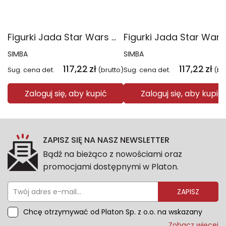
Figurki Jada Star Wars metalowe 6,5cm 4-pak
SIMBA
SIMBA
117,22
zł
117,22
zł
Sug. cena det.
(brutto)
Sug. cena det.
(br
Zaloguj się, aby kupić
Zaloguj się, aby kupić
ZAPISZ SIĘ NA NASZ NEWSLETTER
Bądź na bieżąco z nowościami oraz
promocjami dostępnymi w Platon.
ZAPISZ
Chcę otrzymywać od Platon Sp. z o.o. na wskazany
przeze mnie adres e-mail informacje marketingowe
Zobacz więcej