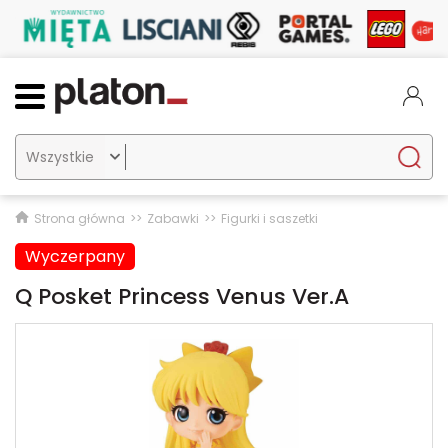

Strona główna
Zabawki
Figurki i saszetki
Wyczerpany
Q Posket Princess Venus Ver.A