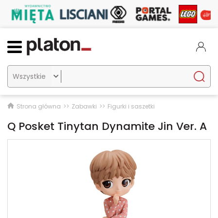

Strona główna
Zabawki
Figurki i saszetki
Q Posket Tinytan Dynamite Jin Ver. A