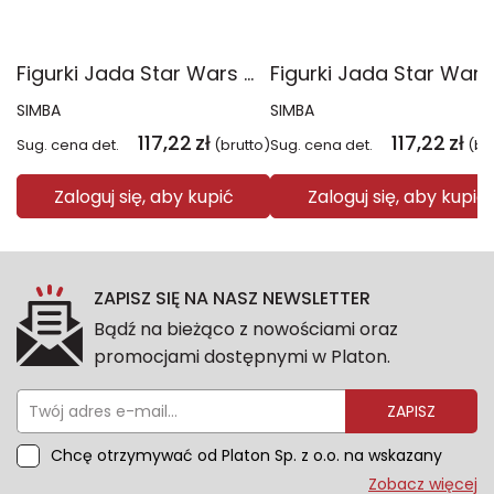
Figurki Jada Star Wars metalowe 6,5cm 4-pak
SIMBA
SIMBA
117,22
zł
117,22
zł
Sug. cena det.
(brutto)
Sug. cena det.
(br
Zaloguj się, aby kupić
Zaloguj się, aby kupić
ZAPISZ SIĘ NA NASZ NEWSLETTER
Bądź na bieżąco z nowościami oraz
promocjami dostępnymi w Platon.
ZAPISZ
Chcę otrzymywać od Platon Sp. z o.o. na wskazany
przeze mnie adres e-mail informacje marketingowe
Zobacz więcej