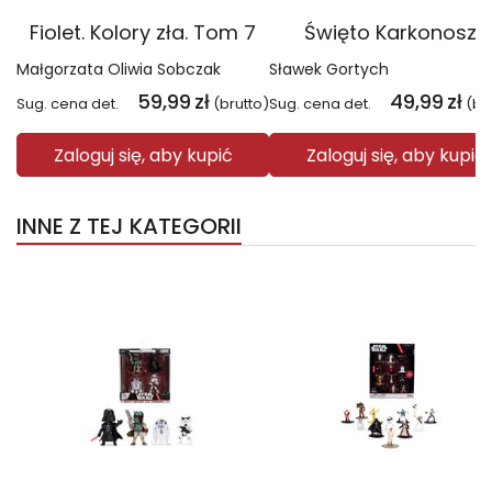
Fiolet. Kolory zła. Tom 7
Święto Karkonoszy
Małgorzata Oliwia Sobczak
Sławek Gortych
59,99
zł
49,99
zł
Sug. cena det.
(brutto)
Sug. cena det.
(br
Zaloguj się, aby kupić
Zaloguj się, aby kupić
INNE Z TEJ KATEGORII