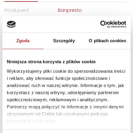
Producent
Banpresto
Kod EAN
4983164190045
Sprzedaż od
2023-09-12
Rodzaj
Zabawki
Zgoda
Szczegóły
O plikach cookies
Format
180x120x90 mm
Niniejsza strona korzysta z plików cookie
Zwrot towaru
Brak prawa zwrotu
Wykorzystujemy pliki cookie do spersonalizowania treści
i reklam, aby oferować funkcje społecznościowe i
DANE OSOBY ODPOWIEDZIALNEJ
analizować ruch w naszej witrynie. Informacje o tym, jak
korzystasz z naszej witryny, udostępniamy partnerom
Nazwa
SUPERBUZZ SPÓŁKA Z
społecznościowym, reklamowym i analitycznym.
OGRANICZONĄ
Partnerzy mogą połączyć te informacje z innymi danymi
ODPOWIEDZIALNOŚCIĄ
otrzymanymi od Ciebie lub uzyskanymi podczas
SPÓŁKA KOMANDYTOWA
korzystania z ich usług.
Ulica
ul. Sokratesa 9/264