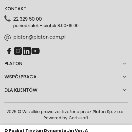
dotyczące oferty platon.com.pl. Wszelkie informacje
KONTAKT
dotyczące danych osobowych znajdziesz w naszej
Polityce prywatności. Zgodę możesz wycofać w
22 329 50 00
każdym czasie. Wycofanie zgody nie wpłynie na
poniedziałek - piątek 8:00-16:00
zgodność z prawem przetwarzania dokonanego przed
jej wycofaniem.*
platon@platon.com.pl
PLATON
WSPÓŁPRACA
DLA KLIENTÓW
2026 © Wszelkie prawa zastrzeżone przez
Platon Sp. z o.o.
Powered by
Certusoft
Q Posket Tinytan Dynamite Jin Ver. A