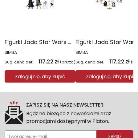
Figurki Jada Star Wars metalowe 6,5cm 4-pak
SIMBA
SIMBA
117,22
zł
117,22
zł
Sug. cena det.
(brutto)
Sug. cena det.
(br
Zaloguj się, aby kupić
Zaloguj się, aby kupić
ZAPISZ SIĘ NA NASZ NEWSLETTER
Bądź na bieżąco z nowościami oraz
promocjami dostępnymi w Platon.
ZAPISZ