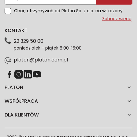
Chcę otrzymywać od Platon Sp. z o.o. na wskazany
przeze mnie adres e-mail informacje marketingowe
Zobacz więcej
dotyczące oferty platon.com.pl. Wszelkie informacje
KONTAKT
dotyczące danych osobowych znajdziesz w naszej
Polityce prywatności. Zgodę możesz wycofać w
22 329 50 00
każdym czasie. Wycofanie zgody nie wpłynie na
poniedziałek - piątek 8:00-16:00
zgodność z prawem przetwarzania dokonanego przed
jej wycofaniem.*
platon@platon.com.pl
PLATON
WSPÓŁPRACA
DLA KLIENTÓW