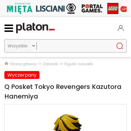

Strona główna
Zabawki
Figurki i saszetki
Wyczerpany
Q Posket Tokyo Revengers Kazutora
Hanemiya