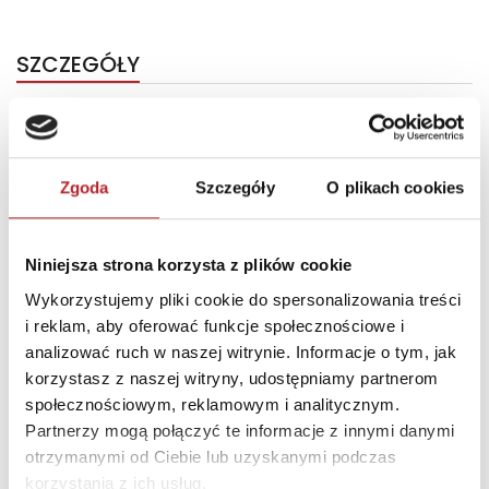
SZCZEGÓŁY
Producent
Banpresto
Kod EAN
4983164191448
Sprzedaż od
2023-09-12
Zgoda
Szczegóły
O plikach cookies
Rodzaj
Zabawki
Format
180x120x90 mm
Niniejsza strona korzysta z plików cookie
Wykorzystujemy pliki cookie do spersonalizowania treści
Zwrot towaru
Brak prawa zwrotu
i reklam, aby oferować funkcje społecznościowe i
analizować ruch w naszej witrynie. Informacje o tym, jak
korzystasz z naszej witryny, udostępniamy partnerom
DANE OSOBY ODPOWIEDZIALNEJ
społecznościowym, reklamowym i analitycznym.
Partnerzy mogą połączyć te informacje z innymi danymi
Nazwa
SUPERBUZZ SPÓŁKA Z
otrzymanymi od Ciebie lub uzyskanymi podczas
OGRANICZONĄ
korzystania z ich usług.