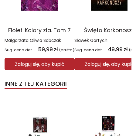
Fiolet. Kolory zła. Tom 7
Święto Karkonoszy
Małgorzata Oliwia Sobczak
Sławek Gortych
59,99
zł
49,99
zł
Sug. cena det.
(brutto)
Sug. cena det.
(br
Zaloguj się, aby kupić
Zaloguj się, aby kupić
INNE Z TEJ KATEGORII