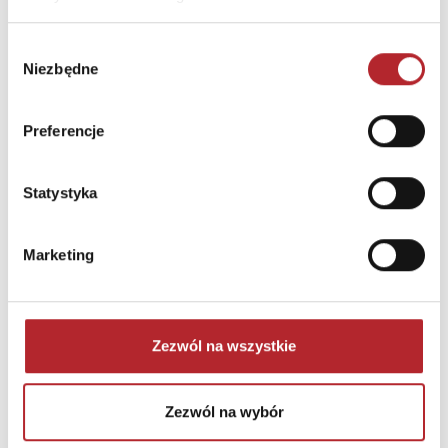
ODPOWIEDZIALNOŚCIĄ
SPÓŁKA KOMANDYTOWA
Wybór
Ulica
ul. Sokratesa 9/264
Niezbędne
zgody
Kod pocztowy
01-909
Preferencje
Miasto
Warszawa
Statystyka
INNI KLIENCI KUPOWALI
Marketing
Zezwól na wszystkie
Zezwól na wybór
Brak danych