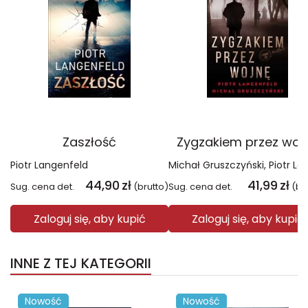
Zaszłość
Zygzakiem przez woj
Piotr Langenfeld
Michał Gruszczyński
Piotr Langenf
44,90
zł
41,99
zł
Sug. cena det.
(brutto)
Sug. cena det.
(br
Zaloguj się, aby kupić
Zaloguj się, aby kupić
INNE Z TEJ KATEGORII
Nowość
Nowość