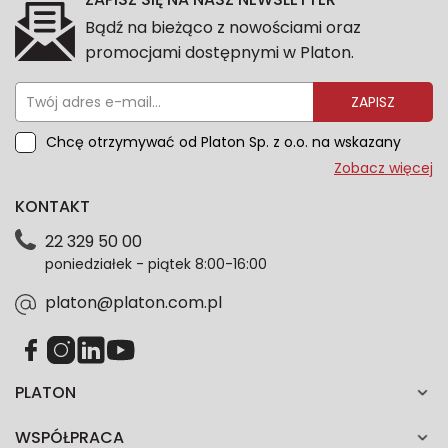
Bądź na bieżąco z nowościami oraz
promocjami dostępnymi w Platon.
ZAPISZ
Chcę otrzymywać od Platon Sp. z o.o. na wskazany
przeze mnie adres e-mail informacje marketingowe
Zobacz więcej
dotyczące oferty platon.com.pl. Wszelkie informacje
KONTAKT
dotyczące danych osobowych znajdziesz w naszej
Polityce prywatności. Zgodę możesz wycofać w
22 329 50 00
każdym czasie. Wycofanie zgody nie wpłynie na
poniedziałek - piątek 8:00-16:00
zgodność z prawem przetwarzania dokonanego przed
jej wycofaniem.*
platon@platon.com.pl
PLATON
WSPÓŁPRACA