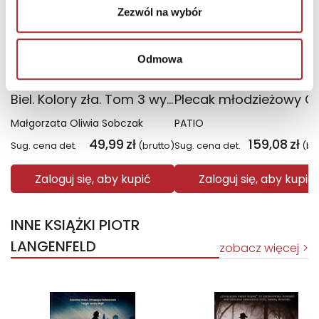
Zezwól na wybór
Odmowa
Biel. Kolory zła. Tom 3 wyd. 2025
Małgorzata Oliwia Sobczak
PATIO
49,99
zł
159,08
zł
Sug. cena det.
(brutto)
Sug. cena det.
(br
Zaloguj się, aby kupić
Zaloguj się, aby kupić
INNE KSIĄŻKI PIOTR
LANGENFELD
zobacz więcej