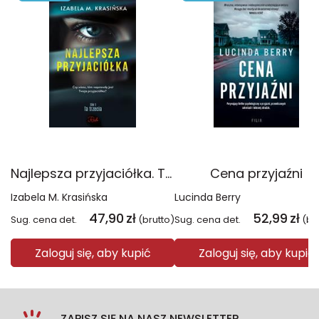
Najlepsza przyjaciółka. Ta trzecia. Tom 1
Cena przyjaźni
Izabela M. Krasińska
Lucinda Berry
47,90
zł
52,99
zł
Sug. cena det.
(brutto)
Sug. cena det.
(br
Zaloguj się, aby kupić
Zaloguj się, aby kupić
ZAPISZ SIĘ NA NASZ NEWSLETTER