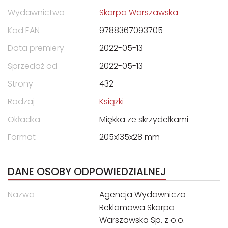
Wydawnictwo
Skarpa Warszawska
Kod EAN
9788367093705
Data premiery
2022-05-13
Sprzedaż od
2022-05-13
Strony
432
Rodzaj
Książki
Okładka
Miękka ze skrzydełkami
Format
205x135x28 mm
DANE OSOBY ODPOWIEDZIALNEJ
Nazwa
Agencja Wydawniczo-
Reklamowa Skarpa
Warszawska Sp. z o.o.