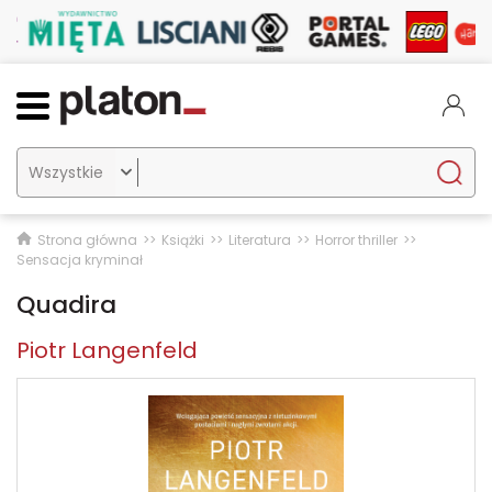

Strona główna
Książki
Literatura
Horror thriller
Sensacja kryminał
Quadira
Piotr Langenfeld