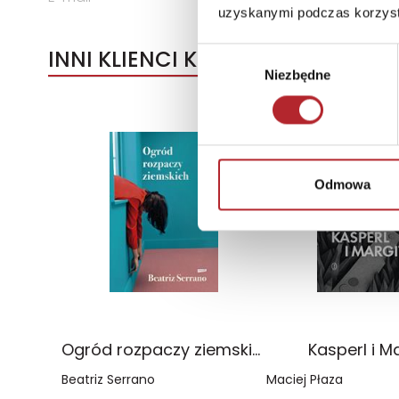
uzyskanymi podczas korzysta
INNI KLIENCI KUPOWALI
Wybór
Niezbędne
zgody
Odmowa
Ogród rozpaczy ziemskich
Kasperl i M
Beatriz Serrano
Maciej Płaza