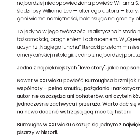
najbardziej niedopowiedziana powieść Williama S
śledzi losy Williama Lee — alter ego autora — któ
goni widmo namiętności, balansując na granicy obs
To jedyna w jego twórczości realistyczna historia m
tożsamością, pragnieniem i odrzuceniem. W „Quee
uczynił z „Nagiego lunchu” literacki przełom — mies
amerykańskiej mitologii. Jedno z najbardziej poru
Jedna z najpiękniejszych "love story", jakie napisa
Nawet w XXI wieku powieść Burroughsa brzmi jak r
wspólnoty – pełna smutku, pożądania i narkotyczn
autor nie oszczędza ani bohaterów, ani czytelnikó
jednocześnie zachwyca i przeraża. Warto dać się 
na nowo docenić wstrząsającą moc tej historii.
Burroughs w XXI wieku okazuje się jednym z najwi
pisarzy w historii.