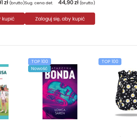
91
zł
44,90
zł
(brutto)
Sug. cena det.
(brutto)
y kupić
Zaloguj się, aby kupić
TOP 100
TOP 100
Nowość