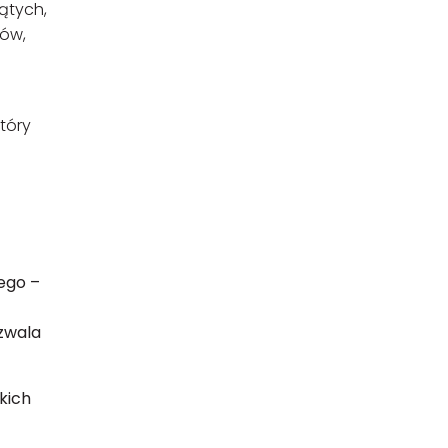
ątych,
tów,
tóry
ego –
ozwala
kich