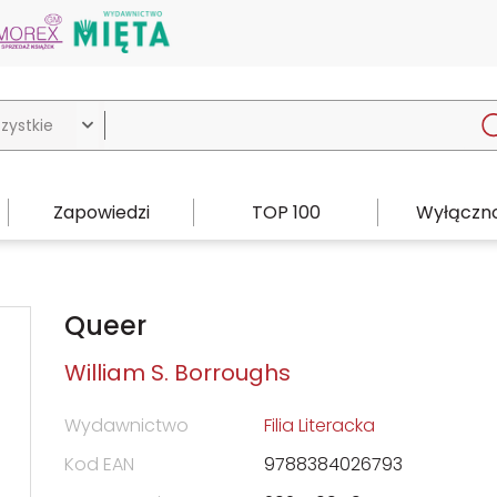

Zapowiedzi
TOP 100
Wyłączno
Queer
William S. Borroughs
Wydawnictwo
Filia Literacka
Kod EAN
9788384026793