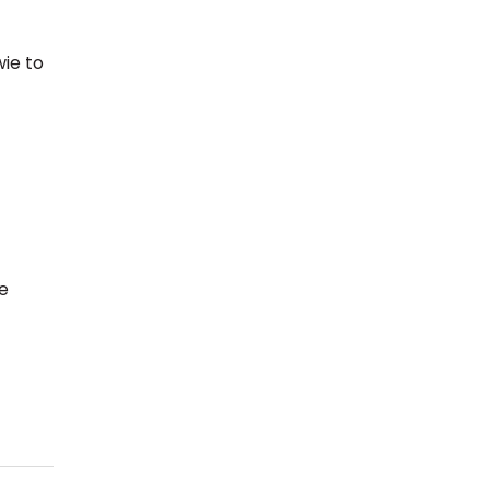
ie to
ie