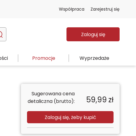
Współpraca
Zarejestruj się
Zaloguj się
ści
Promocje
Wyprzedaże
Sugerowana cena
59,99
zł
detaliczna (brutto):
Zaloguj się, żeby kupić