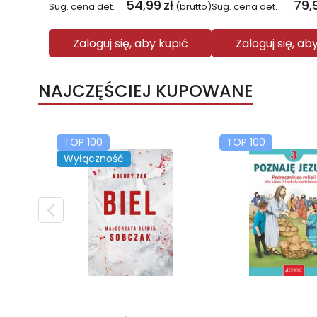
54,99
zł
79,
Sug. cena det.
(brutto)
Sug. cena det.
Zaloguj się, aby kupić
Zaloguj się, ab
NAJCZĘŚCIEJ KUPOWANE
TOP 100
TOP 100
Wyłączność