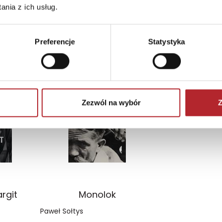
nia z ich usług.
Preferencje
Statystyka
Zezwól na wybór
Z
argit
Monolok
Paweł Sołtys