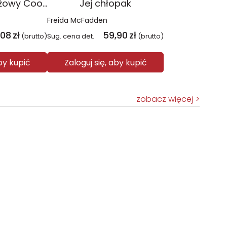
Plecak młodzieżowy Coolpack Jerry Daisy Black
Jej chłopak
Freida McFadden
,08
zł
59,90
zł
(brutto)
Sug. cena det.
(brutto)
aby kupić
Zaloguj się, aby kupić
zobacz więcej