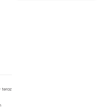
 teraz
m