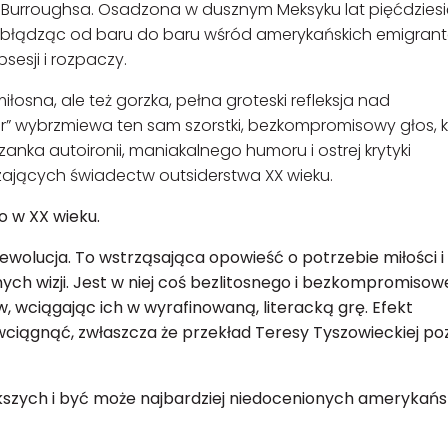
. Burroughsa. Osadzona w dusznym Meksyku lat pięćdziesi
ry, błądząc od baru do baru wśród amerykańskich emigran
esji i rozpaczy.
iłosna, ale też gorzka, pełna groteski refleksja nad
r” wybrzmiewa ten sam szorstki, bezkompromisowy głos, k
zanka autoironii, maniakalnego humoru i ostrej krytyki
szających świadectw outsiderstwa XX wieku.
no w XX wieku.
ewolucja. To wstrząsająca opowieść o potrzebie miłości i
ych wizji. Jest w niej coś bezlitosnego i bezkompromisow
w, wciągając ich w wyrafinowaną, literacką grę. Efekt
wciągnąć, zwłaszcza że przekład Teresy Tyszowieckiej p
ększych i być może najbardziej niedocenionych amerykańs