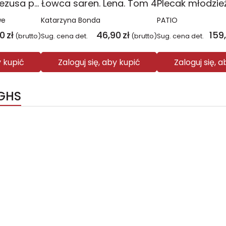
Religia Poznaję Jezusa podręcznik dla klasy 3 szkoły podstawowej
Łowca saren. Lena. Tom 4
we
Katarzyna Bonda
PATIO
00
zł
46,90
zł
159
(brutto)
Sug. cena det.
(brutto)
Sug. cena det.
y kupić
Zaloguj się, aby kupić
Zaloguj się, 
UGHS