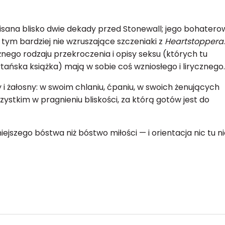
ana blisko dwie dekady przed Stonewall; jego bohaterow
a tym bardziej nie wzruszające szczeniaki z
Heartstoppera
.
nego rodzaju przekroczenia i opisy seksu (których tu
tańska książka) mają w sobie coś wzniosłego i lirycznego.
y i żałosny: w swoim chlaniu, ćpaniu, w swoich żenujących
ystkim w pragnieniu bliskości, za którą gotów jest do
jszego bóstwa niż bóstwo miłości — i orientacja nic tu n