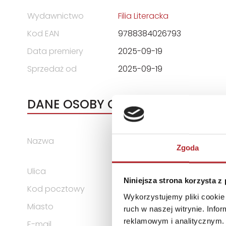
Wydawnictwo
Filia Literacka
Kod EAN
9788384026793
Data premiery
2025-09-19
Sprzedaż od
2025-09-19
DANE OSOBY ODPOWIEDZIALNEJ
Nazwa
GRUPA WYDAWNICZA FILIA S
Zgoda
ODPOWIEDZIALNOŚCIĄ
Ulica
ul. Kleeberga 2
Niniejsza strona korzysta z
Kod pocztowy
61-615
Wykorzystujemy pliki cookie 
Miasto
Poznań
ruch w naszej witrynie. Inf
reklamowym i analitycznym. 
E-mail
biuro@wydawnictwofilia.pl