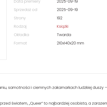
Data premiery
2025-09-19
Sprzedaż od
2025-09-19
Strony
192
Rodzaj
Książki
Okładka
Twarda
Format
210x140x20 mm
iu, samotności i ciemnych zakamarkach ludzkiej duszy —
przed światem, „Queer” to najbardziej osobista, a zaraze