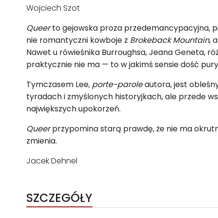
Wojciech Szot
Queer
to gejowska proza przedemancypacyjna, pis
nie romantyczni kowboje z
Brokeback Mountain
, 
Nawet u rówieśnika Burroughsa, Jeana Geneta, róż
praktycznie nie ma — to w jakimś sensie dość pury
Tymczasem Lee,
porte-parole
autora, jest obleśn
tyradach i zmyślonych historyjkach, ale przede wsz
największych upokorzeń.
Queer
przypomina starą prawdę, że nie ma okrutnie
zmienia.
Jacek Dehnel
SZCZEGÓŁY