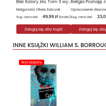
Biel. Kolory zła. Tom 3 wyd. 2025
Małgorzata Oliwia Sobczak
Opracowanie zbioro
49,99
zł
23,
Sug. cena det.
(brutto)
Sug. cena det.
Zaloguj się, aby kupić
Zaloguj się, ab
INNE KSIĄŻKI WILLIAM S. BORRO
Wyczerpany