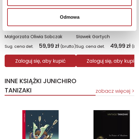
Odmowa
Fiolet. Kolory zła. Tom 7
Święto Karkonoszy
Małgorzata Oliwia Sobczak
Sławek Gortych
59,99
zł
49,99
zł
Sug. cena det.
(brutto)
Sug. cena det.
(br
Zaloguj się, aby kupić
Zaloguj się, aby kupić
INNE KSIĄŻKI JUNICHIRO
TANIZAKI
zobacz więcej