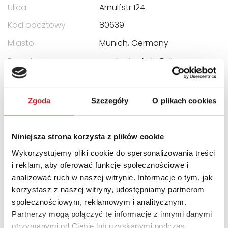
Ulica
Arnulfstr 124
Kod pocztowy
80639
Miasto
Munich, Germany
E-mail
productsafety@dk.com
INNI KLIENCI KUPOWALI
Zgoda
Szczegóły
O plikach cookies
Niniejsza strona korzysta z plików cookie
Wykorzystujemy pliki cookie do spersonalizowania treści
i reklam, aby oferować funkcje społecznościowe i
analizować ruch w naszej witrynie. Informacje o tym, jak
korzystasz z naszej witryny, udostępniamy partnerom
społecznościowym, reklamowym i analitycznym.
Partnerzy mogą połączyć te informacje z innymi danymi
Brak danych
otrzymanymi od Ciebie lub uzyskanymi podczas