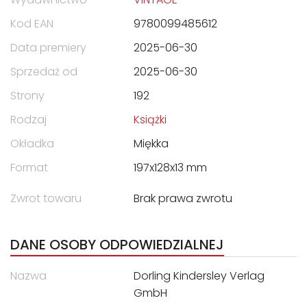
Kod EAN
9780099485612
Data premiery
2025-06-30
Sprzedaż od
2025-06-30
Strony
192
Rodzaj
Książki
Okładka
Miękka
Format
197x128x13 mm
Zwrot towaru
Brak prawa zwrotu
DANE OSOBY ODPOWIEDZIALNEJ
Nazwa
Dorling Kindersley Verlag
GmbH