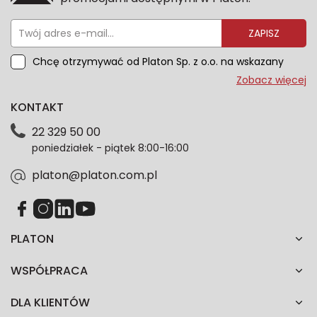
ZAPISZ
Chcę otrzymywać od Platon Sp. z o.o. na wskazany
przeze mnie adres e-mail informacje marketingowe
Zobacz więcej
dotyczące oferty platon.com.pl. Wszelkie informacje
KONTAKT
dotyczące danych osobowych znajdziesz w naszej
Polityce prywatności. Zgodę możesz wycofać w
22 329 50 00
każdym czasie. Wycofanie zgody nie wpłynie na
poniedziałek - piątek 8:00-16:00
zgodność z prawem przetwarzania dokonanego przed
jej wycofaniem.*
platon@platon.com.pl
PLATON
WSPÓŁPRACA
DLA KLIENTÓW