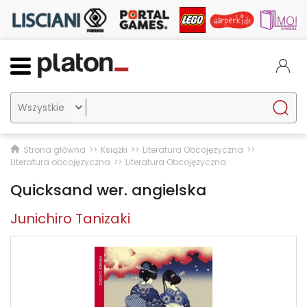

Strona główna
Książki
Literatura Obcojęzyczna
Literatura obcojęzyczna
Literatura Obcojęzyczna
Quicksand wer. angielska
Junichiro Tanizaki