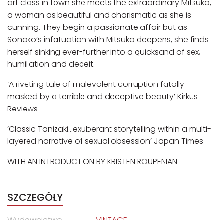
art class in town she meets the extraordinary Mitsuko,
a woman as beautiful and charismatic as she is
cunning. They begin a passionate affair but as
Sonoko’s infatuation with Mitsuko deepens, she finds
herself sinking ever-further into a quicksand of sex,
humiliation and deceit.
‘A riveting tale of malevolent corruption fatally
masked by a terrible and deceptive beauty’ Kirkus
Reviews
‘Classic Tanizaki…exuberant storytelling within a multi-
layered narrative of sexual obsession’ Japan Times
WITH AN INTRODUCTION BY KRISTEN ROUPENIAN
SZCZEGÓŁY
Wydawnictwo
VINTAGE