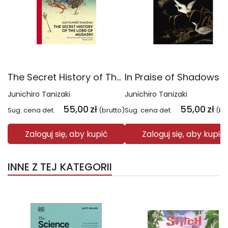
The Secret History of The Lord of Musashi wer. angielska
Junichiro Tanizaki
Junichiro Tanizaki
55,00
zł
55,00
zł
Sug. cena det.
(brutto)
Sug. cena det.
(br
Zaloguj się, aby kupić
Zaloguj się, aby kupić
INNE Z TEJ KATEGORII