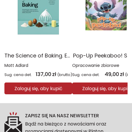
The Science of Baking. Everything You Need to Know to Create Perfect Sweet and Savoury Bakes, Every Time
Pop-Up Peekaboo! Sti
Matt Adlard
Opracowanie zbiorowe
137,00
zł
49,00
zł
Sug. cena det.
(brutto)
Sug. cena det.
(br
Zaloguj się, aby kupić
Zaloguj się, aby kupić
ZAPISZ SIĘ NA NASZ NEWSLETTER
Bądź na bieżąco z nowościami oraz
promocjami dostępnymi w Platon.