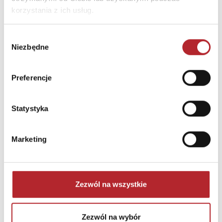
korzystania z ich usług.
Wybór
Niezbędne
zgody
Preferencje
NAJCZĘŚCIEJ KUPOWANE
Statystyka
zobacz więcej
TOP 100
TOP 100
Marketing
Wyłączność
Wyłączność
Zezwól na wszystkie
Zezwól na wybór