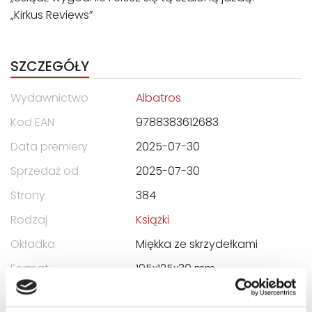
„Kirkus Reviews”
SZCZEGÓŁY
Wydawnictwo
Albatros
Kod EAN
9788383612683
Data premiery
2025-07-30
Sprzedaż od
2025-07-30
Strony
384
Rodzaj
Książki
Okładka
Miękka ze skrzydełkami
Format
195x125x30 mm