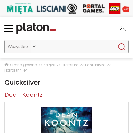

Strona główna
Książki
Literatura
Fantastyka
Horror thriller
Quicksilver
Dean Koontz