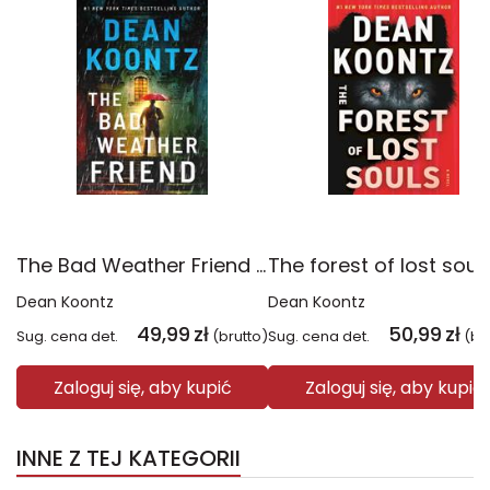
The Bad Weather Friend wer. angielska
Dean Koontz
Dean Koontz
49,99
zł
50,99
zł
Sug. cena det.
(brutto)
Sug. cena det.
(br
Zaloguj się, aby kupić
Zaloguj się, aby kupić
INNE Z TEJ KATEGORII