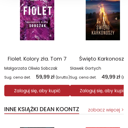
Fiolet. Kolory zła. Tom 7
Święto Karkonoszy
Małgorzata Oliwia Sobczak
Sławek Gortych
59,99
zł
49,99
zł
Sug. cena det.
(brutto)
Sug. cena det.
(br
Zaloguj się, aby kupić
Zaloguj się, aby kupić
INNE KSIĄŻKI DEAN KOONTZ
zobacz więcej