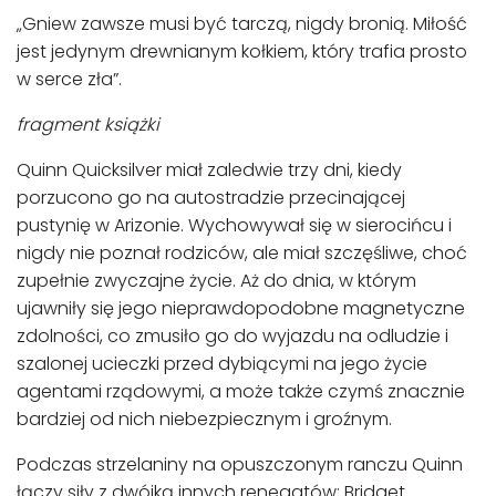
„Gniew zawsze musi być tarczą, nigdy bronią. Miłość
jest jedynym drewnianym kołkiem, który trafia prosto
w serce zła”.
fragment książki
Quinn Quicksilver miał zaledwie trzy dni, kiedy
porzucono go na autostradzie przecinającej
pustynię w Arizonie. Wychowywał się w sierocińcu i
nigdy nie poznał rodziców, ale miał szczęśliwe, choć
zupełnie zwyczajne życie. Aż do dnia, w którym
ujawniły się jego nieprawdopodobne magnetyczne
zdolności, co zmusiło go do wyjazdu na odludzie i
szalonej ucieczki przed dybiącymi na jego życie
agentami rządowymi, a może także czymś znacznie
bardziej od nich niebezpiecznym i groźnym.
Podczas strzelaniny na opuszczonym ranczu Quinn
łączy siły z dwójką innych renegatów: Bridget