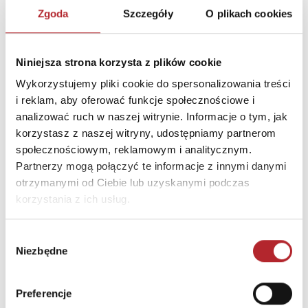
DANE OSOBY ODPOWIEDZIALNEJ
Zgoda
Szczegóły
O plikach cookies
Nazwa
WYDAWNICTWO ALBATROS
SP. Z O.O.
Niniejsza strona korzysta z plików cookie
Ulica
HLONDA 2s/25
Wykorzystujemy pliki cookie do spersonalizowania treści
Kod pocztowy
02-972
i reklam, aby oferować funkcje społecznościowe i
analizować ruch w naszej witrynie. Informacje o tym, jak
Miasto
Warszawa
korzystasz z naszej witryny, udostępniamy partnerom
E-mail
kontakt@wydawnictwoalb
społecznościowym, reklamowym i analitycznym.
atros.com
Partnerzy mogą połączyć te informacje z innymi danymi
otrzymanymi od Ciebie lub uzyskanymi podczas
korzystania z ich usług.
INNI KLIENCI KUPOWALI
Wybór
Niezbędne
zgody
Preferencje