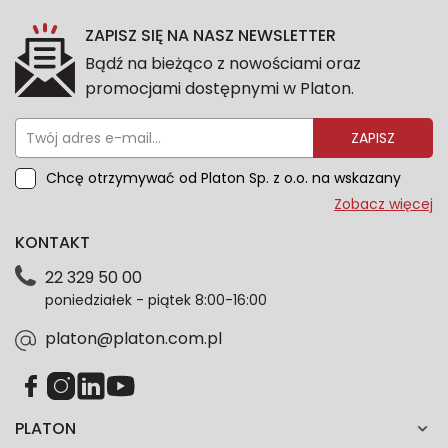
ZAPISZ SIĘ NA NASZ NEWSLETTER
Bądź na bieżąco z nowościami oraz
promocjami dostępnymi w Platon.
ZAPISZ
Chcę otrzymywać od Platon Sp. z o.o. na wskazany
przeze mnie adres e-mail informacje marketingowe
Zobacz więcej
dotyczące oferty platon.com.pl. Wszelkie informacje
KONTAKT
dotyczące danych osobowych znajdziesz w naszej
Polityce prywatności. Zgodę możesz wycofać w
22 329 50 00
każdym czasie. Wycofanie zgody nie wpłynie na
poniedziałek - piątek 8:00-16:00
zgodność z prawem przetwarzania dokonanego przed
jej wycofaniem.*
platon@platon.com.pl
PLATON