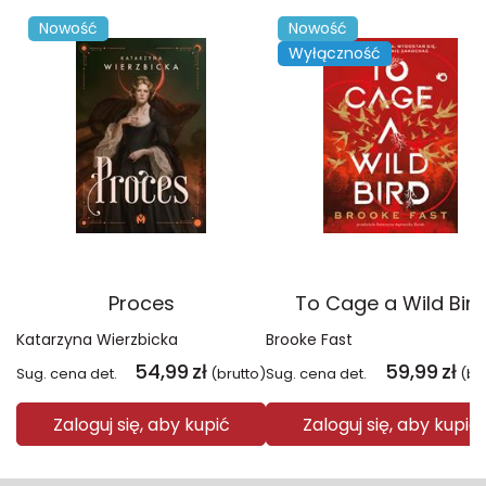
Nowość
Nowość
Wyłączność
Proces
To Cage a Wild Bird
Katarzyna Wierzbicka
Brooke Fast
54,99
zł
59,99
zł
Sug. cena det.
(brutto)
Sug. cena det.
(br
Zaloguj się, aby kupić
Zaloguj się, aby kupić