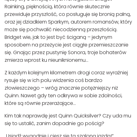
Rainking, pięknością, która równie skutecznie
przewiduje przyszłość, co posługuje się bronią palną,
oraz jej dziadkiem Sparkym, autorem romansów, który
może się pochwalić niecodzienną przeszłością.
Bridget wie, jak to jest być ściganą – jedynym
sposobem na przeżycie jest ciągłe przemieszczanie
się. Gnając przez pustynię Sonora, troje bohaterów
zmierza wprost ku nieuniknionemu…
Z każdym kolejnym kilometrem drogi coraz wyraźniej
rysuje się w ich polu widzenia coś bardzo
złowieszczego – wróg znacznie potężniejszy niż
Quinn. Nawet gdy ten odkrywa w sobie zdolności,
które są równie przerażające…
Kim tak naprawdę jest Quinn Quicksilver? Czy uda mu
się to ustalić, zanim dopadnie go pościg?
„Usiądź wygodnie i ciesz się tą szaloną jazdą!”