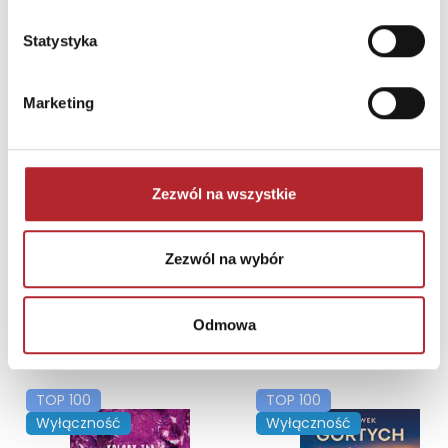
Statystyka
Marketing
Dom Legenda Miecza. Virion. Tom 3
Zezwól na wszystkie
Andrzej Ziemiański
64,90
zł
Sug. cena det.
(brutto)
Zezwól na wybór
Zaloguj się, aby kupić
Odmowa
NAJCZĘŚCIEJ KUPOWANE
zobacz więcej
TOP 100
TOP 100
Wyłączność
Wyłączność