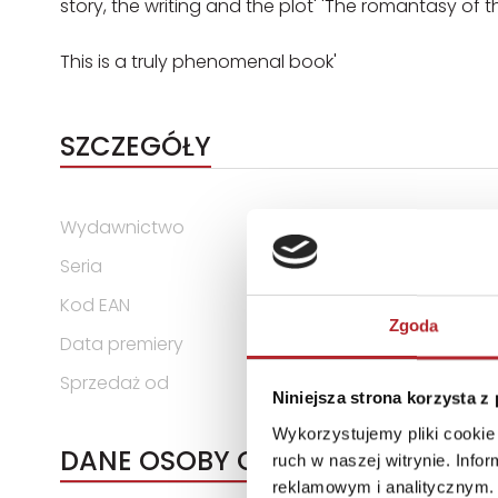
story, the writing and the plot' 'The romantasy of t
This is a truly phenomenal book'
SZCZEGÓŁY
Wydawnictwo
Hodder & Stoughton
Seria
The Fae & Alchemy Series
Kod EAN
9781399751285
Zgoda
Data premiery
2025-09-05
Sprzedaż od
2025-09-05
Niniejsza strona korzysta z
Wykorzystujemy pliki cookie 
DANE OSOBY ODPOWIEDZIALNEJ
ruch w naszej witrynie. Inf
reklamowym i analitycznym. 