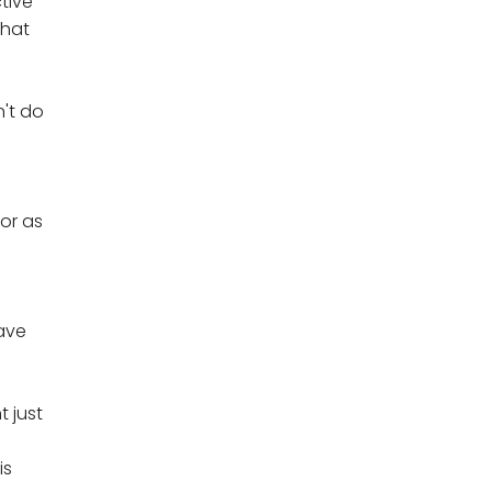
tive
that
n't do
or as
ave
t just
is