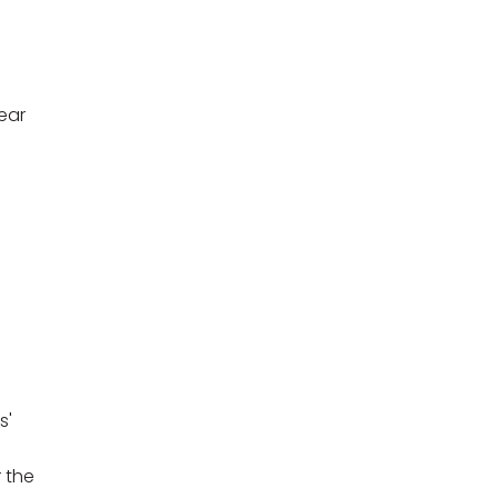
dear
s'
r the