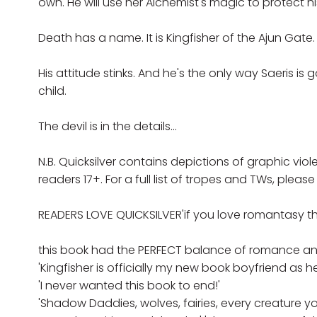
own. He will use her Alchemist's magic to protect hi
Death has a name. It is Kingfisher of the Ajun Gate. 
His attitude stinks. And he's the only way Saeris i
child.
The devil is in the details...
N.B. Quicksilver contains depictions of graphic vi
readers 17+. For a full list of tropes and TWs, please
READERS LOVE QUICKSILVER'if you love romantasy the
this book had the PERFECT balance of romance an
'Kingfisher is officially my new book boyfriend as h
'I never wanted this book to end!'
'Shadow Daddies, wolves, fairies, every creature yo