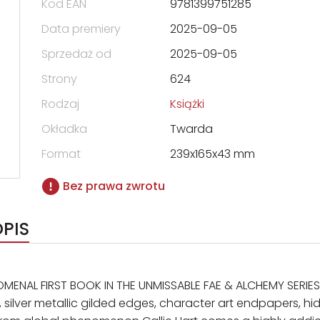
Kod EAN
9781399751285
Data premiery
2025-09-05
Sprzedaż od
2025-09-05
Strony
624
Rodzaj
Książki
Okładka
Twarda
Format
239x165x43 mm
Bez prawa zwrotu
OPIS
OMENAL FIRST BOOK IN THE UNMISSABLE FAE & ALCHEMY SERIES.
, silver metallic gilded edges, character art endpapers, h