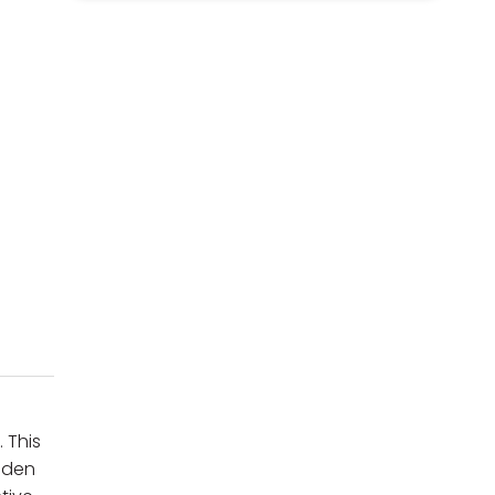
 This
idden