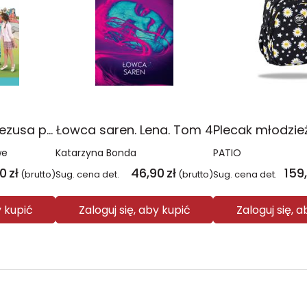
Religia Poznaję Jezusa podręcznik dla klasy 3 szkoły podstawowej
Łowca saren. Lena. Tom 4
we
Katarzyna Bonda
PATIO
00
zł
46,90
zł
159
(brutto)
Sug. cena det.
(brutto)
Sug. cena det.
y kupić
Zaloguj się, aby kupić
Zaloguj się, 