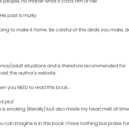
s people, no matter what it costs him or her.
His past is murky.
s going to make it home. Be careful of the deals you make, 
olence/adult situations and is therefore recommended for
 visit the author's website.
n you NEED to read this book...
d plot'
e is smoking (literally) but also made my heart melt at time
u can imagine is in this book. I have nothing but praise fo