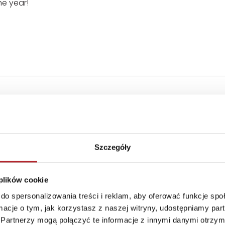
he year!
Strony
624
Rodzaj
Książki
Okładka
Twarda
Szczegóły
Format
239x165x43 mm
Zwrot towaru
Brak prawa zwrotu
 plików cookie
do spersonalizowania treści i reklam, aby oferować funkcje sp
ormacje o tym, jak korzystasz z naszej witryny, udostępniamy p
Partnerzy mogą połączyć te informacje z innymi danymi otrzym