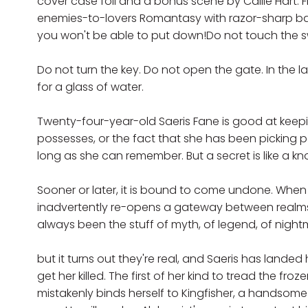
cover case foil and a bonus scene by Callie Hart.
enemies-to-lovers Romantasy with razor-sharp ban
you won't be able to put down!Do not touch the s
Do not turn the key. Do not open the gate. In the la
for a glass of water.
Twenty-four-year-old Saeris Fane is good at keep
possesses, or the fact that she has been picking p
long as she can remember. But a secret is like a kno
Sooner or later, it is bound to come undone. When
inadvertently re-opens a gateway between realms 
always been the stuff of myth, of legend, of nightm
but it turns out they're real, and Saeris has landed 
get her killed. The first of her kind to tread the fr
mistakenly binds herself to Kingfisher, a handsom