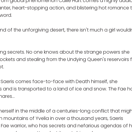
 From global phenomenon Callie Hart comes a highly addic
ter, heart-stopping action, and blistering hot romance 
word.
nd of the unforgiving desert, there isn't much a girl would
ing secrets. No one knows about the strange powers she
ockets and stealing from the Undying Queen's reservoirs f
t.
 Saeris comes face-to-face with Death himself, she
and is transported to a land of ice and snow. The Fae h
ares...
herself in the middle of a centuries-long conflict that migh
ozen mountains of Yvelia in over a thousand years, Saeris
e Fae warrior, who has secrets and nefarious agendas of h