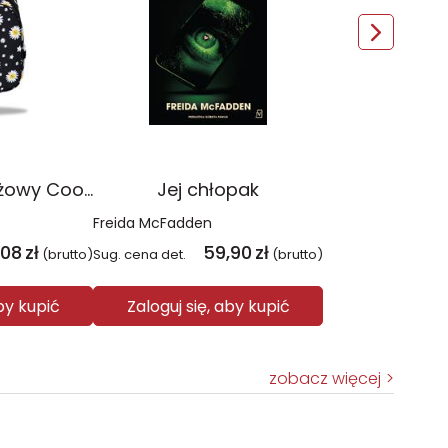
Plecak młodzieżowy Coolpack Jerry Daisy Black
Jej chłopak
Freida McFadden
,08
zł
59,90
zł
(brutto)
Sug. cena det.
(brutto)
aby kupić
Zaloguj się, aby kupić
zobacz więcej