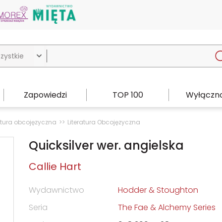

Zapowiedzi
TOP 100
Wyłączno
atura obcojęzyczna
Literatura Obcojęzyczna
Quicksilver wer. angielska
Callie Hart
Wydawnictwo
Hodder & Stoughton
Seria
The Fae & Alchemy Series