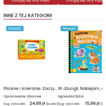
Zaloguj się, aby kupić
Zaloguj się, aby kupić
INNE Z TEJ KATEGORII
Nowość
Nowość
Pisanie i ścieranie. Zaczynam szkołę!
Opracowanie zbiorowe
Agnieszka Bator
24,99
zł
15,99
zł
Sug. cena det.
(brutto)
Sug. cena det.
(br