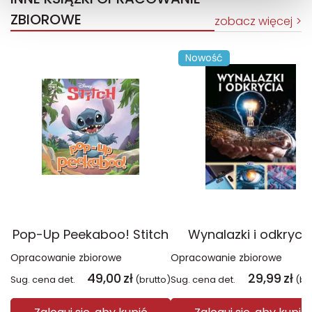
ZBIOROWE
zobacz więcej
Nowość
Pop-Up Peekaboo! Stitch
Wynalazki i odkryci
Opracowanie zbiorowe
Opracowanie zbiorowe
49,00
zł
29,99
zł
Sug. cena det.
(brutto)
Sug. cena det.
(br