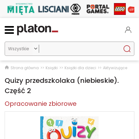

Strona główna
Książki
Książki dla dzieci
Aktywizujące
Quizy przedszkolaka (niebieskie).
Część 2
Opracowanie zbiorowe