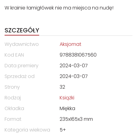
W krainie łamigłówek nie ma miejsca na nudę!
SZCZEGÓŁY
Wydawnictwo
Aksjomat
Kod EAN
9788381067560
Data premiery
2024-03-07
Sprzedaż od
2024-03-07
Strony
32
Rodzaj
Książki
Okładka
Miękka
Format
235x165x3 mm
Kategoria wiekowa
5+