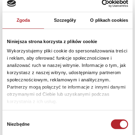
Zgoda
Szczegóły
O plikach cookies
Niniejsza strona korzysta z plików cookie
Wykorzystujemy pliki cookie do spersonalizowania treści
i reklam, aby oferować funkcje społecznościowe i
analizować ruch w naszej witrynie. Informacje o tym, jak
Na wsi. Akademia mądrego dziecka. Wodne przygody
korzystasz z naszej witryny, udostępniamy partnerom
Opracowanie zbiorowe
społecznościowym, reklamowym i analitycznym.
Partnerzy mogą połączyć te informacje z innymi danymi
29,99
zł
Sug. cena det.
(brutto)
otrzymanymi od Ciebie lub uzyskanymi podczas
korzystania z ich usług.
Zaloguj się, aby kupić
Wybór
NAJCZĘŚCIEJ KUPOWANE
zobacz więcej
Niezbędne
zgody