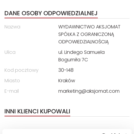
DANE OSOBY ODPOWIEDZIALNEJ
Nazwa
WYDAWNICTWO AKSJOMAT
SPÓŁKA Z OGRANICZONĄ
ODPOWIEDZIALNOŚCIĄ
Ulica
ul. Lindego Samuela
Bogumiła 7C
Kod pocztowy
30-148
Miasto
Kraków
E-mail
marketing@aksjomat.com
INNI KLIENCI KUPOWALI