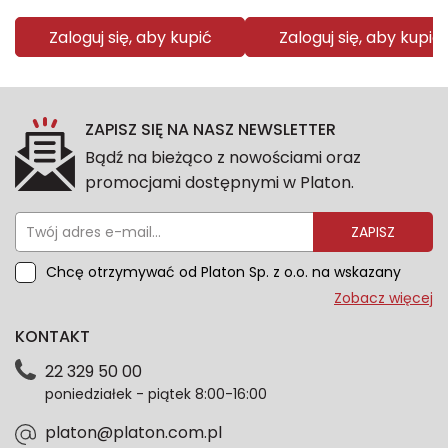
Zaloguj się, aby kupić
Zaloguj się, aby kupić
ZAPISZ SIĘ NA NASZ NEWSLETTER
Bądź na bieżąco z nowościami oraz
promocjami dostępnymi w Platon.
ZAPISZ
Chcę otrzymywać od Platon Sp. z o.o. na wskazany
przeze mnie adres e-mail informacje marketingowe
Zobacz więcej
dotyczące oferty platon.com.pl. Wszelkie informacje
KONTAKT
dotyczące danych osobowych znajdziesz w naszej
Polityce prywatności. Zgodę możesz wycofać w
22 329 50 00
każdym czasie. Wycofanie zgody nie wpłynie na
poniedziałek - piątek 8:00-16:00
zgodność z prawem przetwarzania dokonanego przed
jej wycofaniem.*
platon@platon.com.pl