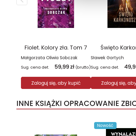
Fiolet. Kolory zła. Tom 7
Święto Kark
Małgorzata Oliwia Sobczak
Sławek Gortych
59,99
zł
49,
Sug. cena det.
(brutto)
Sug. cena det.
Zaloguj się, aby kupić
Zaloguj się, ab
INNE KSIĄŻKI OPRACOWANIE ZB
Nowość