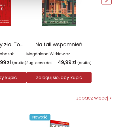
Czerwień. Kolory zła. Tom 1 wyd. 2025
Na fali wspomnień
Sobczak
Magdalena Witkiewicz
,99
zł
49,99
zł
(brutto)
Sug. cena det.
(brutto)
aby kupić
Zaloguj się, aby kupić
zobacz więcej
Nowość