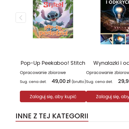
Pop-Up Peekaboo! Stitch
Wynalazki i o
Opracowanie zbiorowe
Opracowanie zbioro
49,00
zł
29,
Sug. cena det.
(brutto)
Sug. cena det.
Zaloguj się, aby kupić
Zaloguj się, ab
INNE Z TEJ KATEGORII