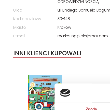
ODPOWIEDZIALNOŚCIĄ
Ulica
ul. Lindego Samuela Bogum
Kod pocztowy
30-148
Miasto
Kraków
E-mail
marketing@aksjomat.com
INNI KLIENCI KUPOWALI
Zgoda