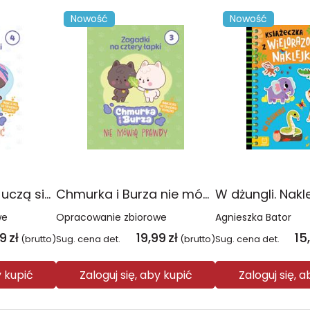
Nowość
Nowość
Chmurka i Burza uczą się pływać. Chmurka i Burza. Zagadki na cztery łapki
Chmurka i Burza nie mówią prawdy. Chmurka i Burza. Zagadki na cztery łapki
we
Opracowanie zbiorowe
Agnieszka Bator
99
zł
19,99
zł
15
(brutto)
Sug. cena det.
(brutto)
Sug. cena det.
y kupić
Zaloguj się, aby kupić
Zaloguj się, 