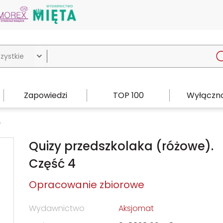

Zapowiedzi
TOP 100
Wyłączno
e
Quizy przedszkolaka (różowe).
Część 4
Opracowanie zbiorowe
Wydawnictwo
Aksjomat