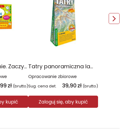
Pisanie i ścieranie. Zaczynam szkołę!
Tatry panoramiczna laminowana mapa turystyczna 1:28 000
owe
Opracowanie zbiorowe
,99
zł
39,90
zł
(brutto)
Sug. cena det.
(brutto)
aby kupić
Zaloguj się, aby kupić