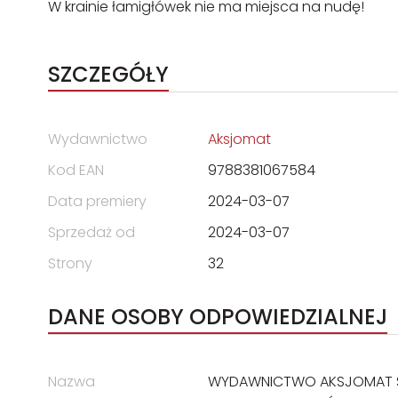
W krainie łamigłówek nie ma miejsca na nudę!
SZCZEGÓŁY
Wydawnictwo
Aksjomat
Kod EAN
9788381067584
Data premiery
2024-03-07
Sprzedaż od
2024-03-07
Strony
32
DANE OSOBY ODPOWIEDZIALNEJ
Nazwa
WYDAWNICTWO AKSJOMAT S