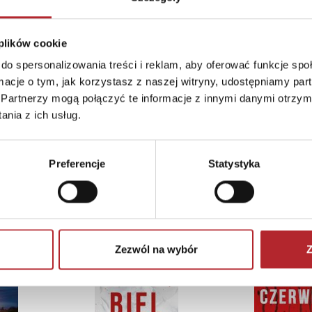
 plików cookie
do spersonalizowania treści i reklam, aby oferować funkcje sp
ormacje o tym, jak korzystasz z naszej witryny, udostępniamy p
Partnerzy mogą połączyć te informacje z innymi danymi otrzym
nia z ich usług.
Preferencje
Statystyka
TOP 100
TOP 100
Zezwól na wybór
Z
Wyłączność
Wyłączność