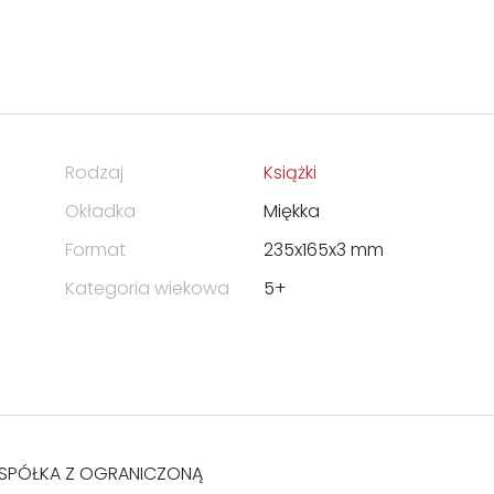
Rodzaj
Książki
Okładka
Miękka
Format
235x165x3 mm
Kategoria wiekowa
5+
PÓŁKA Z OGRANICZONĄ