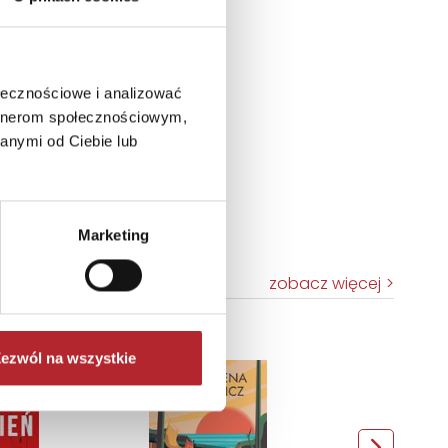
ołecznościowe i analizować
artnerom społecznościowym,
anymi od Ciebie lub
Marketing
zobacz więcej
TOP 100
ezwól na wszystkie
Wyłączność