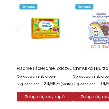
Nowość
Nowość
Pisanie i ścieranie. Zaczynam szkołę!
Opracowanie zbiorowe
Opracowanie zbioro
24,99
zł
19,
Sug. cena det.
(brutto)
Sug. cena det.
Zaloguj się, aby kupić
Zaloguj się, ab