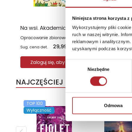
Niniejsza strona korzysta z
Na wsi. Akademia mądrego dziecka. Wodne przygody
Wykorzystujemy pliki cookie 
ruch w naszej witrynie. Inf
Opracowanie zbiorowe
reklamowym i analitycznym. 
29,99
zł
Sug. cena det.
(brutto)
uzyskanymi podczas korzysta
Zaloguj się, aby kupić
Wybór
Niezbędne
zgody
NAJCZĘŚCIEJ KUPOWANE
TOP 100
TOP 100
Odmowa
Wyłączność
Wyłączność