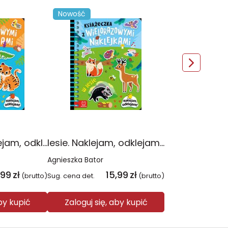
Nowość
W dżungli. Naklejam, odklejam!. Książeczka z wielorazowymi naklejkami
lesie. Naklejam, odklejam!. Książeczka z wielorazowymi naklejkami
Agnieszka Bator
,99
zł
15,99
zł
(brutto)
Sug. cena det.
(brutto)
aby kupić
Zaloguj się, aby kupić