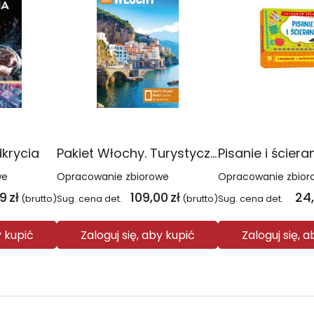
dkrycia
Pakiet Włochy. Turystyczny przewodnik bez retuszu Tom 1-2
we
Opracowanie zbiorowe
Opracowanie zbior
99
zł
109,00
zł
24
(brutto)
Sug. cena det.
(brutto)
Sug. cena det.
y kupić
Zaloguj się, aby kupić
Zaloguj się, 