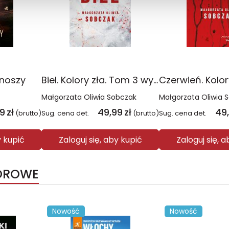
onoszy
Biel. Kolory zła. Tom 3 wyd. 2025
Małgorzata Oliwia Sobczak
Małgorzata Oliwia 
99
zł
49,99
zł
49
(brutto)
Sug. cena det.
(brutto)
Sug. cena det.
y kupić
Zaloguj się, aby kupić
Zaloguj się, 
IOROWE
Nowość
Nowość