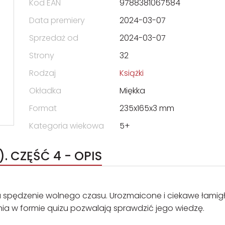
Kod EAN
9788381067584
Data premiery
2024-03-07
Sprzedaż od
2024-03-07
Strony
32
Rodzaj
Książki
Okładka
Miękka
Format
235x165x3 mm
Kategoria wiekowa
5+
 CZĘŚĆ 4 - OPIS
 spędzenie wolnego czasu. Urozmaicone i ciekawe łamig
nia w formie quizu pozwalają sprawdzić jego wiedzę.