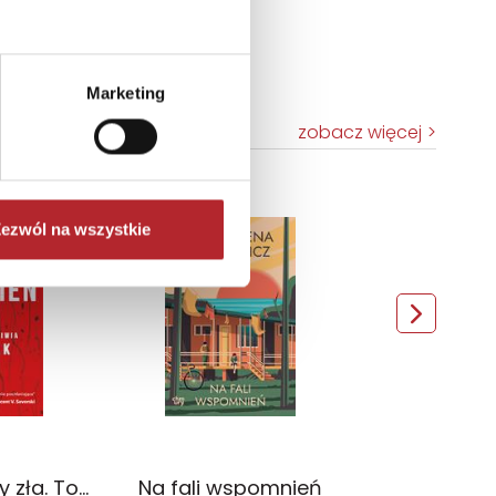
Marketing
zobacz więcej
TOP 100
ezwól na wszystkie
Wyłączność
Czerwień. Kolory zła. Tom 1 wyd. 2025
Na fali wspomnień