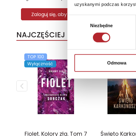
uzyskanymi podczas korzysta
Zaloguj się, aby kupić
Wybór
Niezbędne
zgody
NAJCZĘŚCIEJ KUPOWANE
TOP 100
TOP 100
Odmowa
Wyłączność
Wyłączność
Fiolet. Kolory zła. Tom 7
Święto Kark