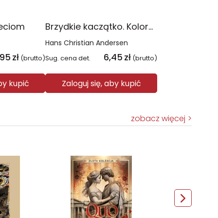
eciom
Brzydkie kaczątko. Kolorowa klasyka
Hans Christian Andersen
,95
zł
6,45
zł
(brutto)
Sug. cena det.
(brutto)
aby kupić
Zaloguj się, aby kupić
zobacz więcej