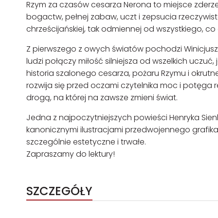
Rzym za czasów cesarza Nerona to miejsce zderzen
bogactw, pełnej zabaw, uczt i zepsucia rzeczywist
chrześcijańskiej, tak odmiennej od wszystkiego, co d
Z pierwszego z owych światów pochodzi Winicjusz,
ludzi połączy miłość silniejsza od wszelkich uczuć,
historia szalonego cesarza, pożaru Rzymu i okru
rozwija się przed oczami czytelnika moc i potęga r
drogą, na której na zawsze zmieni świat.
Jedna z najpoczytniejszych powieści Henryka Sienk
kanonicznymi ilustracjami przedwojennego grafika
szczególnie estetyczne i trwałe.
Zapraszamy do lektury!
SZCZEGÓŁY