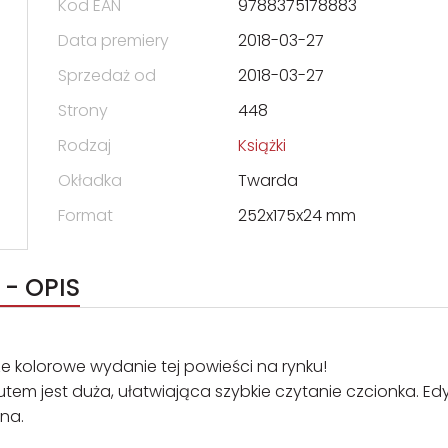
Kod EAN
9788375178883
Data premiery
2018-03-27
Sprzedaż od
2018-03-27
Strony
448
Rodzaj
Książki
Okładka
Twarda
Format
252x175x24 mm
- OPIS
ze kolorowe wydanie tej powieści na rynku!
tutem jest duża, ułatwiająca szybkie czytanie czcionka. Ed
na.