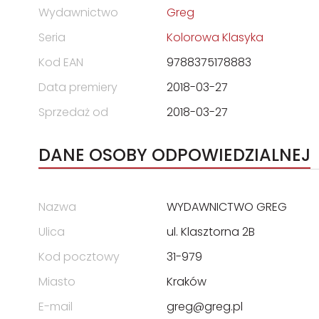
Wydawnictwo
Greg
Seria
Kolorowa Klasyka
Kod EAN
9788375178883
Data premiery
2018-03-27
Sprzedaż od
2018-03-27
DANE OSOBY ODPOWIEDZIALNEJ
Nazwa
WYDAWNICTWO GREG
Ulica
ul. Klasztorna 2B
Kod pocztowy
31-979
Miasto
Kraków
E-mail
greg@greg.pl