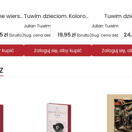
Lokomotywa i inne wiersze
Tuwim dzieciom. Kolorowa klasyka
Tuwim dzi
Julian Tuwim
Julian Tuwim
95
zł
19,95
zł
24
(brutto)
Sug. cena det.
(brutto)
Sug. cena det.
y kupić
Zaloguj się, aby kupić
Zaloguj się, 
Z