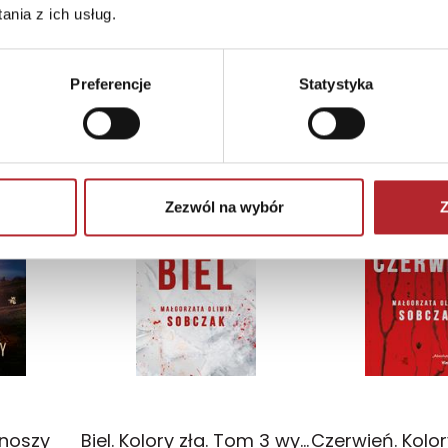
nia z ich usług.
Preferencje
Statystyka
TOP 100
TOP 100
Zezwól na wybór
Z
Wyłączność
Wyłączność
onoszy
Biel. Kolory zła. Tom 3 wyd. 2025