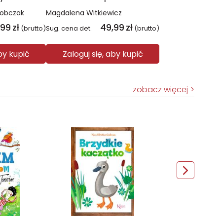
Sobczak
Magdalena Witkiewicz
,99
zł
49,99
zł
(brutto)
Sug. cena det.
(brutto)
aby kupić
Zaloguj się, aby kupić
zobacz więcej