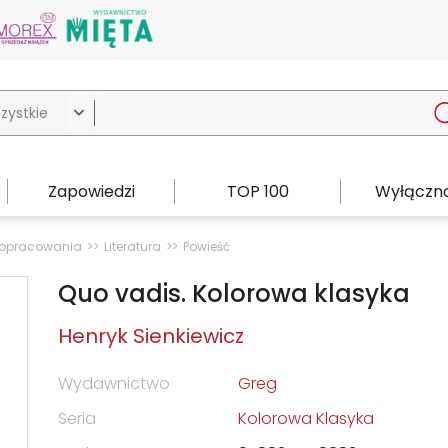

Zapowiedzi
TOP 100
Wyłączno
i opracowania
Literatura
Powieść
Quo vadis. Kolorowa klasyka
Henryk Sienkiewicz
Wydawnictwo
Greg
Seria
Kolorowa Klasyka