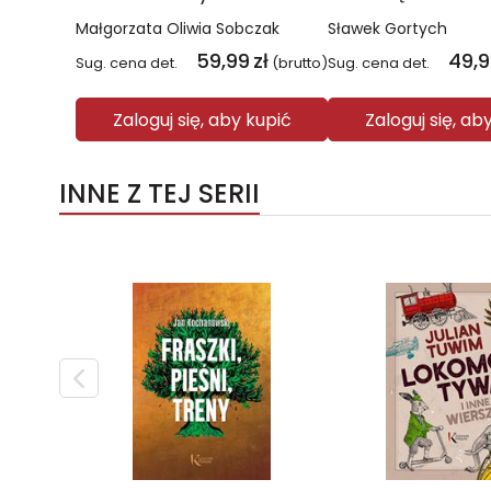
Małgorzata Oliwia Sobczak
Sławek Gortych
59,99
zł
49,
Sug. cena det.
(brutto)
Sug. cena det.
Zaloguj się, aby kupić
Zaloguj się, ab
INNE Z TEJ SERII