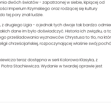
ia dwóch światów - zapatrzonej w siebie, kipiącej od
ości Imperium Rzymskiego oraz rodzącej się kultury
o tej pory znali ludzie.
 z drugiego Ligia - a jednak tych dwoje tak bardzo odmi
 jakich dane im było doświadczyć. Historia ich związku, a t
tnego prześladowania wyznawców Chrystusa to tło, na któ
eligii chrześcijańskiej, rozpoczynającej właśnie swój poch
iewicza teraz dostępna w serii Kolorowa Klasyka, z
 Piotra Stachiewicza. Wydanie w twardej oprawie jest