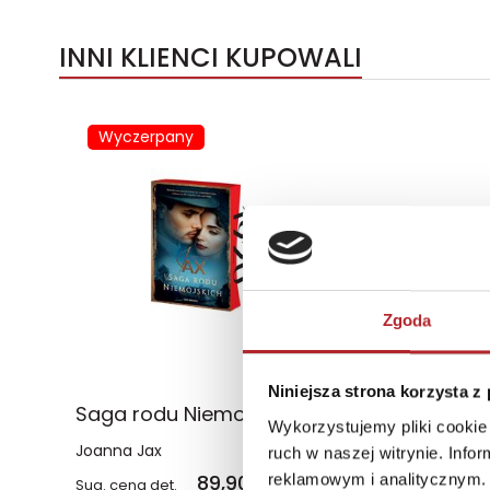
INNI KLIENCI KUPOWALI
Wyczerpany
Zgoda
Niniejsza strona korzysta z
Saga rodu Niemojskich (edycja kolekcjonerska z barwionymi brzegami)
Wykorzystujemy pliki cookie 
Joanna Jax
ruch w naszej witrynie. Inf
89,90
zł
reklamowym i analitycznym. 
Sug. cena det.
(brutto)