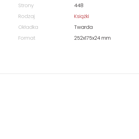
Strony
448
Rodzaj
Książki
Okładka
Twarda
Format
252x175x24 mm