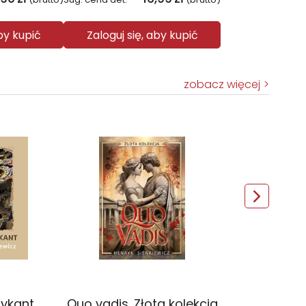
aby kupić
Zaloguj się, aby kupić
zobacz więcej
ykant
Quo vadis. Złota kolekcja