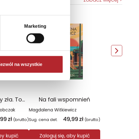
TOP 100
Marketing
Wyłączność
ezwól na wszystkie
Czerwień. Kolory zła. Tom 1 wyd. 2025
Na fali wspomnień
Sobczak
Magdalena Witkiewicz
,99
zł
49,99
zł
(brutto)
Sug. cena det.
(brutto)
aby kupić
Zaloguj się, aby kupić