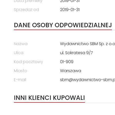
Data premiery
2019-01-31
Sprzedaż od
2019-01-31
DANE OSOBY ODPOWIEDZIALNEJ
Nazwa
Wydawnictwo SBM Sp. z o.o
Ulica
ul. Sokratesa 9/7
Kod pocztowy
01-909
Miasto
Warszawa
E-mail
sbm@wydawnictwo-sbm.p
INNI KLIENCI KUPOWALI