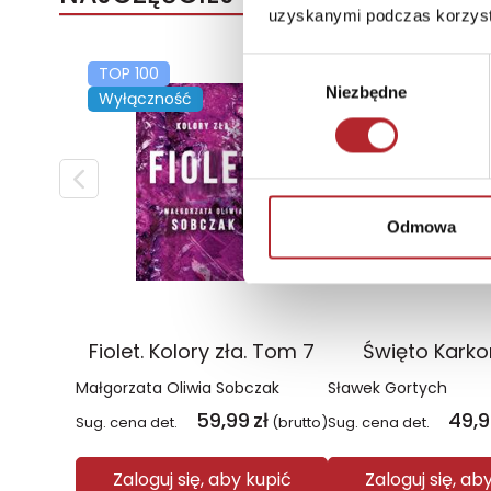
uzyskanymi podczas korzysta
Wybór
TOP 100
TOP 100
Niezbędne
zgody
Wyłączność
Wyłączność
Odmowa
Fiolet. Kolory zła. Tom 7
Święto Kark
Małgorzata Oliwia Sobczak
Sławek Gortych
59,99
zł
49,
Sug. cena det.
(brutto)
Sug. cena det.
Zaloguj się, aby kupić
Zaloguj się, ab