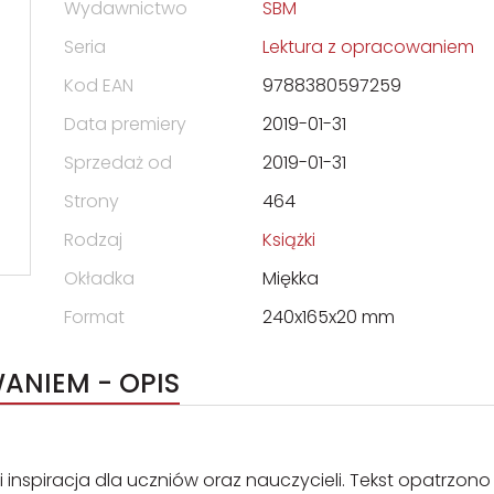
Wydawnictwo
SBM
Seria
Lektura z opracowaniem
Kod EAN
9788380597259
Data premiery
2019-01-31
Sprzedaż od
2019-01-31
Strony
464
Rodzaj
Książki
Okładka
Miękka
Format
240x165x20 mm
ANIEM - OPIS
nspiracja dla uczniów oraz nauczycieli. Tekst opatrzono