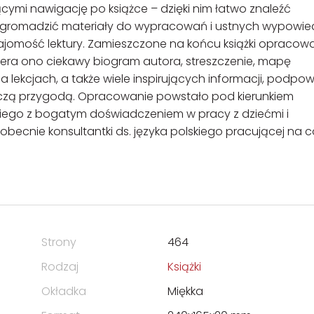
cymi nawigację po książce – dzięki nim łatwo znaleźć
 zgromadzić materiały do wypracowań i ustnych wypowied
najomość lektury. Zamieszczone na końcu książki opracow
a ono ciekawy biogram autora, streszczenie, mapę
ekcjach, a także wiele inspirujących informacji, podpowi
twórczą przygodą. Opracowanie powstało pod kierunkiem
skiego z bogatym doświadczeniem w pracy z dziećmi i
obecnie konsultantki ds. języka polskiego pracującej na 
Strony
464
Rodzaj
Książki
Okładka
Miękka