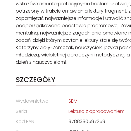
wskazówkami interpretacyjnymi i hasłami ułatwiają
potrzebny w trakcie omawiania lektury fragment,
zapamiętać najważniejsze informacje i utrwalić z
podporządkowano podstawie programowej. Zawier
mentalną, najważniejsze zagadnienia omawiane na l
zadań, dzięki którym czytanie lektury staje się 
Katarzyny Zioły-Zemczak, nauczycielki języka pol
młodzieżą, wieloletniej doradczyni metodycznej, a 
dzień z nauczycielami.
SZCZEGÓŁY
Wydawnictwo
SBM
Seria
Lektura z opracowaniem
Kod EAN
9788380597259