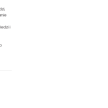
zi,
anie
edzi i
co