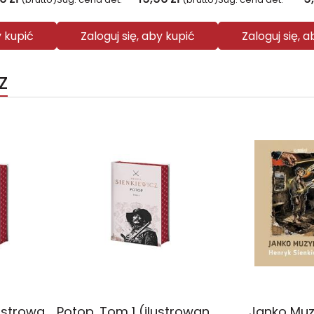
y kupić
Zaloguj się, aby kupić
Zaloguj się, 
Z
Potop. Tom 2 (ilustrowane brzegi)
Potop. Tom 1 (ilustrowane brzegi)
Janko Muz