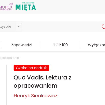

Zapowiedzi
TOP 100
Wyłączno
i opracowania
Czeka na dodruk
Quo Vadis. Lektura z
opracowaniem
Henryk Sienkiewicz