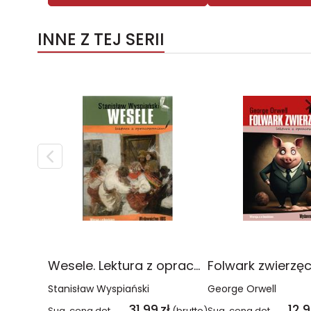
INNE Z TEJ SERII
Wesele. Lektura z opracowaniem
Stanisław Wyspiański
George Orwell
31,99
zł
12,
Sug. cena det.
(brutto)
Sug. cena det.