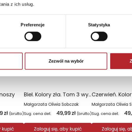
nia z ich usług.
TOP 100
TOP 100
Preferencje
Statystyka
Wyłączność
Wyłączność
Zezwól na wybór
Z
onoszy
Biel. Kolory zła. Tom 3 wyd. 2025
Małgorzata Oliwia Sobczak
Małgorzata Oliwia 
99
zł
49,99
zł
49
(brutto)
Sug. cena det.
(brutto)
Sug. cena det.
y kupić
Zaloguj się, aby kupić
Zaloguj się, 