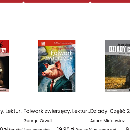
Folwark zwierzęcy. Lektura z opracowaniem wyd. 2
Folwark zwierzęcy. Lektura z opracowaniem
George Orwell
Adam Mickiewicz
90
zł
19,90
zł
9
(brutto)
Sug. cena det.
(brutto)
Sug. cena det.