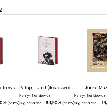
Z
Potop. Tom 2 (ilustrowane brzegi)
Potop. Tom 1 (ilustrowane brzegi)
Janko Muz
Henryk Sienkiewicz
Henryk Sienkiewicz
90
zł
64,90
zł
19
(brutto)
Sug. cena det.
(brutto)
Sug. cena det.