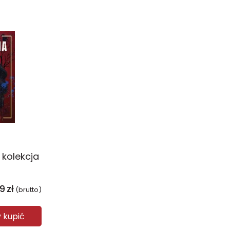
 kolekcja
99
zł
(brutto)
y kupić