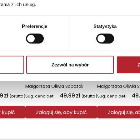
Wyłączność
Wyłączność
nia z ich usług.
Preferencje
Statystyka
Zezwól na wybór
Z
onoszy
Biel. Kolory zła. Tom 3 wyd. 2025
Małgorzata Oliwia Sobczak
Małgorzata Oliwia 
99
zł
49,99
zł
49
(brutto)
Sug. cena det.
(brutto)
Sug. cena det.
y kupić
Zaloguj się, aby kupić
Zaloguj się, 