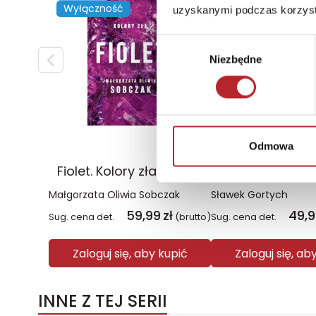
Wyłączność
Wyłączność
uzyskanymi podczas korzysta
Wybór
Niezbędne
zgody
Odmowa
Fiolet. Kolory zła. Tom 7
Święto Kark
Małgorzata Oliwia Sobczak
Sławek Gortych
59,99
zł
49,
Sug. cena det.
(brutto)
Sug. cena det.
Zaloguj się, aby kupić
Zaloguj się, ab
INNE Z TEJ SERII