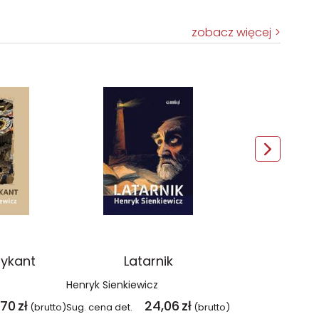
zobacz więcej
ykant
Latarnik
Henryk Sienkiewicz
,70
zł
24,06
zł
(brutto)
Sug. cena det.
(brutto)