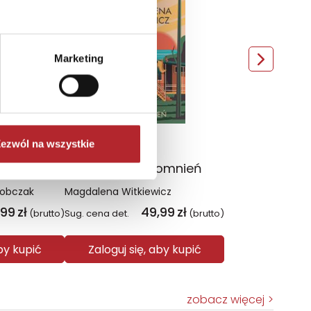
Wyłączność
Marketing
ezwól na wszystkie
Czerwień. Kolory zła. Tom 1 wyd. 2025
Na fali wspomnień
Sobczak
Magdalena Witkiewicz
,99
zł
49,99
zł
(brutto)
Sug. cena det.
(brutto)
aby kupić
Zaloguj się, aby kupić
zobacz więcej