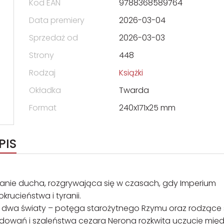
Kod EAN
9788368589764
Data premiery
2026-03-04
Sprzedaż od
2026-03-03
Strony
448
Rodzaj
Książki
Okładka
Twarda
Format
240x171x25 mm
PIS
ianie ducha, rozgrywająca się w czasach, gdy Imperium
krucieństwa i tyranii.
 dwa światy – potęga starożytnego Rzymu oraz rodzące 
śladowań i szaleństwa cezara Nerona rozkwita uczucie mię