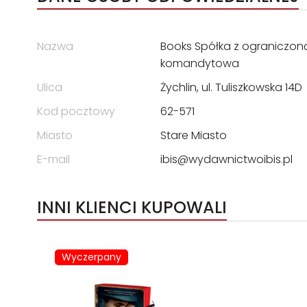
Nazwa
Books Spółka z ograniczon
komandytowa
Ulica
Żychlin, ul. Tuliszkowska 14D
Kod pocztowy
62-571
Miasto
Stare Miasto
E-mail
ibis@wydawnictwoibis.pl
INNI KLIENCI KUPOWALI
Wyczerpany