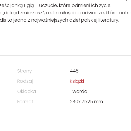
cijanką Ligią – uczucie, które odmieni ich życie.
dokąd zmierzasz”, o sile miłości i o odwadze, która potra
to jedno z najważniejszych dzieł polskiej literatury,
Strony
448
Rodzaj
Książki
Okładka
Twarda
Format
240x171x25 mm