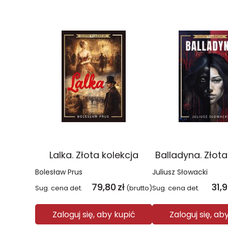
Lalka. Złota kolekcja
Balladyna. Złota
Bolesław Prus
Juliusz Słowacki
79,80
zł
31,
Sug. cena det.
(brutto)
Sug. cena det.
Zaloguj się, aby kupić
Zaloguj się, ab