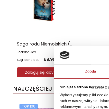
Saga rodu Niemojskich (edycja kolekcjonerska z barwionymi brzegami)
Joanna Jax
89,90
zł
Sug. cena det.
(brutto)
Zgoda
Zaloguj się, aby kupić
NAJCZĘŚCIEJ KUPOWANE
Niniejsza strona korzysta z
Wykorzystujemy pliki cookie 
ruch w naszej witrynie. Inf
TOP 100
TOP 100
reklamowym i analitycznym. 