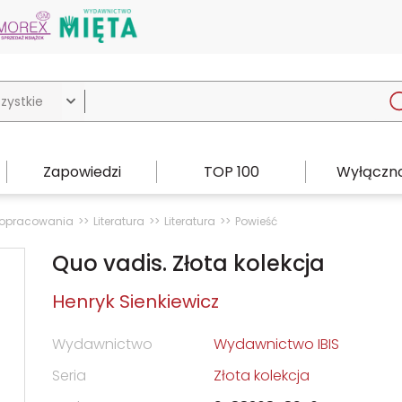

Zapowiedzi
TOP 100
Wyłączno
i opracowania
Literatura
Literatura
Powieść
Quo vadis. Złota kolekcja
Henryk Sienkiewicz
Wydawnictwo
Wydawnictwo IBIS
Seria
Złota kolekcja