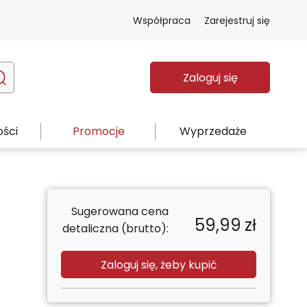
Współpraca
Zarejestruj się
Zaloguj się
ści
Promocje
Wyprzedaże
Sugerowana cena
59,99
zł
detaliczna (brutto):
Zaloguj się, żeby kupić