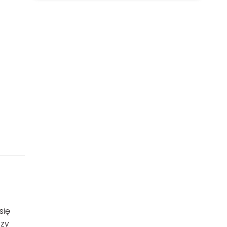
się
dzy