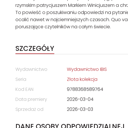
rzymskim patrycjuszem Markiem Winicjuszem a chrześ
To powieść o poszukiwaniu odpowiedzi na pytanie „
ocalić nawet w najciemniejszych czasach. Quo vadis 
poruszające czytelników na całym świecie.
SZCZEGÓŁY
Wydawnictwo
Wydawnictwo IBIS
Seria
Złota kolekcja
Kod EAN
9788368589764
Data premiery
2026-03-04
Sprzedaż od
2026-03-03
DANE OSOBY ODPOWIEDZIALNEJ