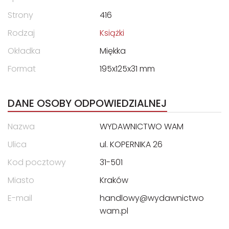
Strony
416
Rodzaj
Książki
Okładka
Miękka
Format
195x125x31 mm
DANE OSOBY ODPOWIEDZIALNEJ
Nazwa
WYDAWNICTWO WAM
Ulica
ul. KOPERNIKA 26
Kod pocztowy
31-501
Miasto
Kraków
E-mail
handlowy@wydawnictwo
wam.pl