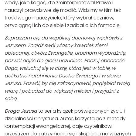
wody, jako kogoś, kto zreinterpretował Prawo i
nauczył prawdziwie się modlić. Widzimy w Nim też
troskliwego nauczyciela, który wybrał uczniów,
przyciągnął ich do siebie i zadbał o ich formację.
Zapraszam cię do wspólnej duchowej wędrówki z
Jezusem. Znajdź swój własny kawałek ziemi
obiecanej, otwórz Ewangelie, uruchom wyobraźnię,
pozwól dojść do głosu uczuciom. Poczuj obecność
Boga, wsłuchuj się w ciszę, która jest w tobie, w
delikatne natchnienia Ducha Świętego i w słowa
Jezusa. Pozwól, by cię zafascynował, pogłębiał twoją
wiarę i pobudzał do większej miłości i przyjaźni z
sobą.
Droga Jezusa
to seria książek poświęconych życiu i
działalności Chrystusa. Autor, korzystając z metody
kontemplacji ewangelicznej, daje czytelnikowi
przestrzeń do zatrzymania się i skupienia na ważnych