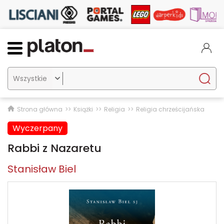

Strona główna
Książki
Religia
Religia chrześcijańska
Wyczerpany
Rabbi z Nazaretu
Stanisław Biel