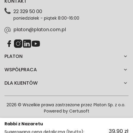
KONTAKT
dotyczące danych osobowych znajdziesz w naszej
Polityce prywatności. Zgodę możesz wycofać w
22 329 50 00
każdym czasie. Wycofanie zgody nie wpłynie na
poniedziałek - piątek 8:00-16:00
zgodność z prawem przetwarzania dokonanego przed
jej wycofaniem.*
platon@platon.com.pl
PLATON
WSPÓŁPRACA
DLA KLIENTÓW
2026 © Wszelkie prawa zastrzeżone przez
Platon Sp. z o.o.
Powered by
Certusoft
Rabbi z Nazaretu
39,90
zł
Sugerowana cena detaliczna (brutto):