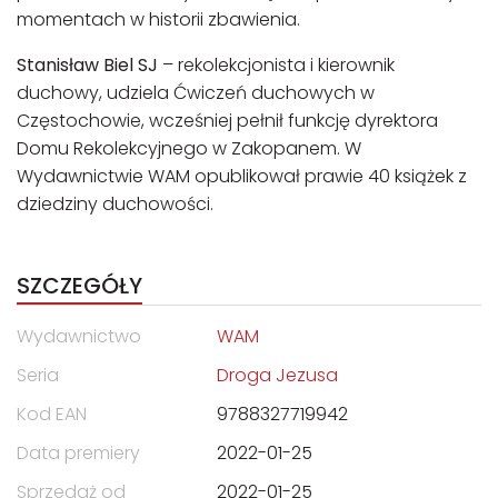
momentach w historii zbawienia.
Stanisław Biel SJ
– rekolekcjonista i kierownik
duchowy, udziela Ćwiczeń duchowych w
Częstochowie, wcześniej pełnił funkcję dyrektora
Domu Rekolekcyjnego w Zakopanem. W
Wydawnictwie WAM opublikował prawie 40 książek z
dziedziny duchowości.
SZCZEGÓŁY
Wydawnictwo
WAM
Seria
Droga Jezusa
Kod EAN
9788327719942
Data premiery
2022-01-25
Sprzedaż od
2022-01-25