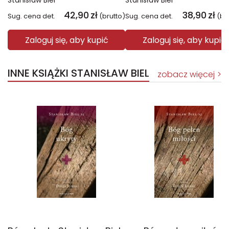
Stanisław Biel
Stanisław Biel
42,90
zł
38,90
zł
Sug. cena det.
(brutto)
Sug. cena det.
(br
Zaloguj się, aby kupić
Zaloguj się, aby kupić
INNE KSIĄŻKI STANISŁAW BIEL
zobacz więcej