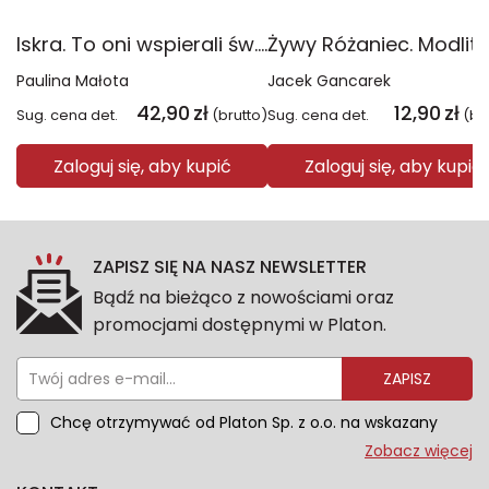
Iskra. To oni wspierali św. Faustynę i kult Bożego miłosierdzia
Paulina Małota
Jacek Gancarek
42,90
zł
12,90
zł
Sug. cena det.
(brutto)
Sug. cena det.
(br
Zaloguj się, aby kupić
Zaloguj się, aby kupić
ZAPISZ SIĘ NA NASZ NEWSLETTER
Bądź na bieżąco z nowościami oraz
promocjami dostępnymi w Platon.
ZAPISZ
Chcę otrzymywać od Platon Sp. z o.o. na wskazany
przeze mnie adres e-mail informacje marketingowe
Zobacz więcej
dotyczące oferty platon.com.pl. Wszelkie informacje