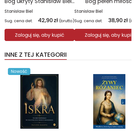
Bóg ukryty Stanisław Biel SJ. Droga Jezusa
Bóg pełen miłości
Stanisław Biel
Stanisław Biel
42,90
zł
38,90
zł
Sug. cena det.
(brutto)
Sug. cena det.
(br
Zaloguj się, aby kupić
Zaloguj się, aby kupić
INNE Z TEJ KATEGORII
Nowość