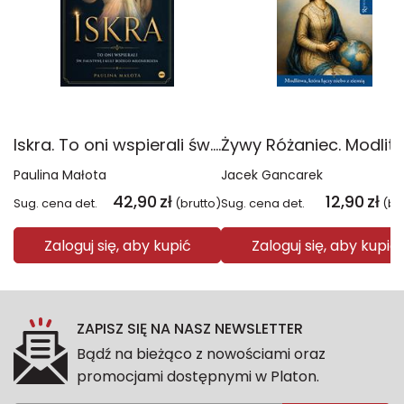
Iskra. To oni wspierali św. Faustynę i kult Bożego miłosierdzia
Paulina Małota
Jacek Gancarek
42,90
zł
12,90
zł
Sug. cena det.
(brutto)
Sug. cena det.
(br
Zaloguj się, aby kupić
Zaloguj się, aby kupić
ZAPISZ SIĘ NA NASZ NEWSLETTER
Bądź na bieżąco z nowościami oraz
promocjami dostępnymi w Platon.