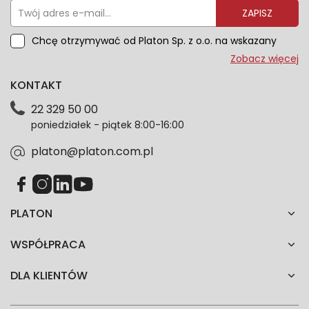
ZAPISZ
Chcę otrzymywać od Platon Sp. z o.o. na wskazany
przeze mnie adres e-mail informacje marketingowe
Zobacz więcej
dotyczące oferty platon.com.pl. Wszelkie informacje
KONTAKT
dotyczące danych osobowych znajdziesz w naszej
Polityce prywatności. Zgodę możesz wycofać w
22 329 50 00
każdym czasie. Wycofanie zgody nie wpłynie na
poniedziałek - piątek 8:00-16:00
zgodność z prawem przetwarzania dokonanego przed
jej wycofaniem.*
platon@platon.com.pl
PLATON
WSPÓŁPRACA
DLA KLIENTÓW