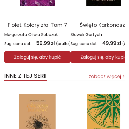
Fiolet. Kolory zła. Tom 7
Święto Karkonoszy
Małgorzata Oliwia Sobczak
Sławek Gortych
59,99
zł
49,99
zł
Sug. cena det.
(brutto)
Sug. cena det.
(br
Zaloguj się, aby kupić
Zaloguj się, aby kupić
INNE Z TEJ SERII
zobacz więcej