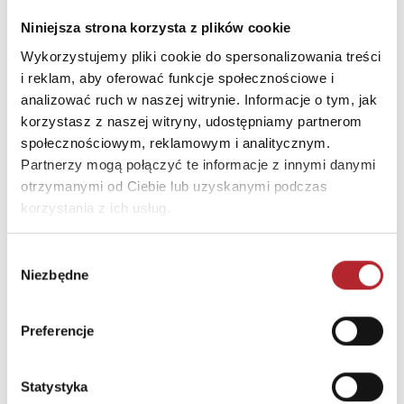
Kod pocztowy
31-501
Niniejsza strona korzysta z plików cookie
Miasto
Kraków
Wykorzystujemy pliki cookie do spersonalizowania treści
i reklam, aby oferować funkcje społecznościowe i
E-mail
handlowy@wydawnictwo
analizować ruch w naszej witrynie. Informacje o tym, jak
wam.pl
korzystasz z naszej witryny, udostępniamy partnerom
społecznościowym, reklamowym i analitycznym.
Partnerzy mogą połączyć te informacje z innymi danymi
INNI KLIENCI KUPOWALI
otrzymanymi od Ciebie lub uzyskanymi podczas
korzystania z ich usług.
Wybór
Niezbędne
zgody
Preferencje
Brak danych
Statystyka