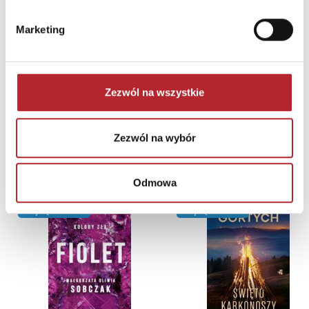
Marketing
Zezwól na wszystkie
Zezwól na wybór
NAJCZĘŚCIEJ KUPOWANE
zobacz więcej
Odmowa
TOP 100
TOP 100
Wyłączność
Wyłączność