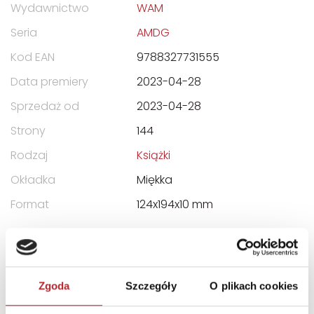
Wydawnictwo
WAM
Seria
AMDG
Kod EAN
9788327731555
Data premiery
2023-04-28
Sprzedaż od
2023-04-28
Strony
144
Rodzaj
Książki
Okładka
Miękka
Format
124x194x10 mm
DANE OSOBY ODPOWIEDZIALNEJ
Nazwa
WYDAWNICTWO WAM
Zgoda
Szczegóły
O plikach cookies
Ulica
ul. KOPERNIKA 26