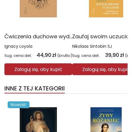
Ćwiczenia duchowe wyd. 6
Ignacy Loyola
Nikolaas Sintobin SJ
44,90
zł
39,90
zł
Sug. cena det.
(brutto)
Sug. cena det.
(br
Zaloguj się, aby kupić
Zaloguj się, aby kupić
INNE Z TEJ KATEGORII
Nowość