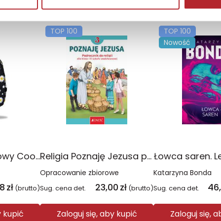
TOP 100
TOP 100
Nowość
Plecak młodzieżowy Coolpack Jerry Daisy Black
Religia Poznaję Jezusa podręcznik dla klasy 3 szkoły podstawowej
Łowca saren. L
Opracowanie zbiorowe
Katarzyna Bonda
08
zł
23,00
zł
46
(brutto)
Sug. cena det.
(brutto)
Sug. cena det.
y kupić
Zaloguj się, aby kupić
Zaloguj się, 