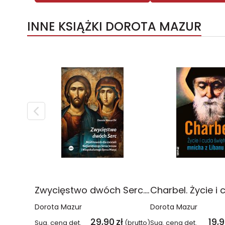
INNE KSIĄŻKI DOROTA MAZUR
Zwycięstwo dwóch Serc. Modlitewnik dla czcicieli Najświętszego Serca Jezusa i Niepokalanego Serca Maryi
Dorota Mazur
Dorota Mazur
29,90
zł
19,
Sug. cena det.
(brutto)
Sug. cena det.