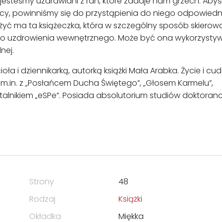
 jesteśmy uzdrawiani z ran, które zadaje nam grzech. Aby
cy, powinniśmy się do przystąpienia do niego odpowiedn
yć ma ta książeczka, która w szczególny sposób skiero
ego uzdrowienia wewnętrznego. Może być ona wykorzyst
nej.
oła i dziennikarką, autorką książki Mała Arabka. Życie i cu
.in. z „Posłańcem Ducha Świętego”, „Głosem Karmelu”,
rtalnikiem „eSPe”. Posiada absolutorium studiów doktoranc
Strony
48
Rodzaj
Książki
Okładka
Miękka