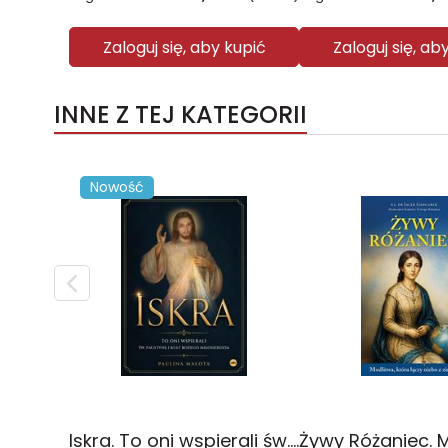
Zaloguj się, aby kupić
Zaloguj się, ab
INNE Z TEJ KATEGORII
Nowość
Iskra. To oni wspierali św. Faustynę i kult Bożego miłosierdzia