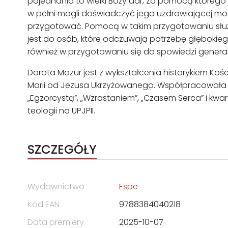
pojednania to wielki Boży dar, za pomocą którego
w pełni mogli doświadczyć jego uzdrawiającej mo
przygotować. Pomocą w takim przygotowaniu służ
jest do osób, które odczuwają potrzebę głęboki
również w przygotowaniu się do spowiedzi general
Dorota Mazur jest z wykształcenia historykiem Kości
Marii od Jezusa Ukrzyżowanego. Współpracowała m
„Egzorcystą”, „Wzrastaniem”, „Czasem Serca” i kwa
teologii na UPJPII.
SZCZEGÓŁY
Wydawnictwo
Espe
Kod EAN
9788384040218
Data premiery
2025-10-07