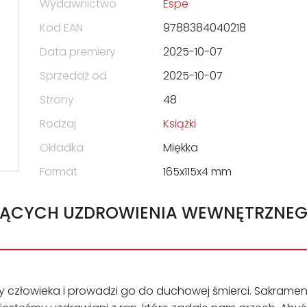
Wydawnictwo
Espe
Kod EAN
9788384040218
Data premiery
2025-10-07
Sprzedaż od
2025-10-07
Strony
48
Rodzaj
Książki
Okładka
Miękka
Format
165x115x4 mm
NĄCYCH UZDROWIENIA WEWNĘTRZNEG
zy człowieka i prowadzi go do duchowej śmierci. Sakramen