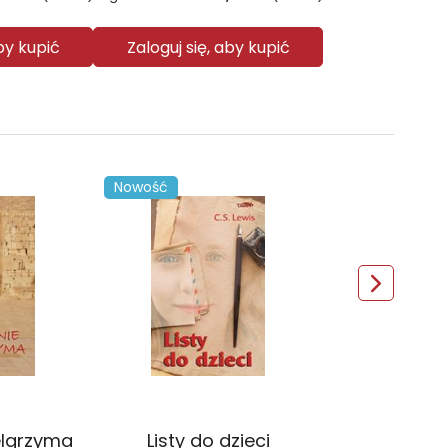
aby kupić
Zaloguj się, aby kupić
Nowość
elgrzyma
Listy do dzieci