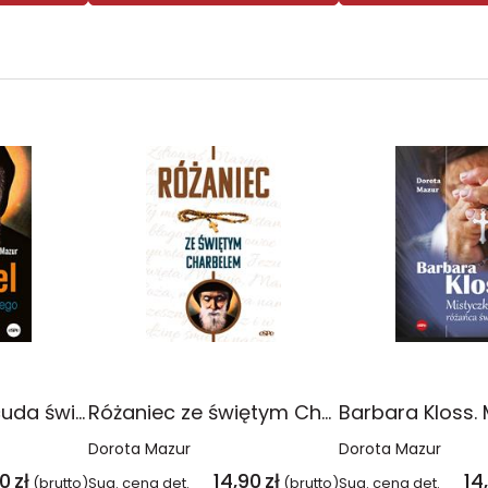
Charbel. Życie i cuda świętego mnicha z Libanu
Różaniec ze świętym Charbelem
Dorota Mazur
Dorota Mazur
90
zł
14,90
zł
14
(brutto)
Sug. cena det.
(brutto)
Sug. cena det.