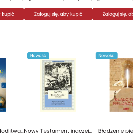
y kupić
Zaloguj się, aby kupić
Zaloguj się, 
Nowość
Nowość
Żywy Różaniec. Modlitwa, który łączy niebo z ziemią
Nowy Testament inaczej. Wybór apokryfów Nowego Testamentu. Pisma apokryficzne
Błądzenie pi