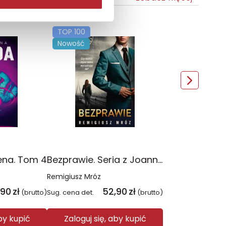
TOP 100
Nowość
ena. Tom 4
Bezprawie. Seria z Joanną Chyłką. Tom 20
Remigiusz Mróz
,90
zł
52,90
zł
(brutto)
Sug. cena det.
(brutto)
aby kupić
Zaloguj się, aby kupić