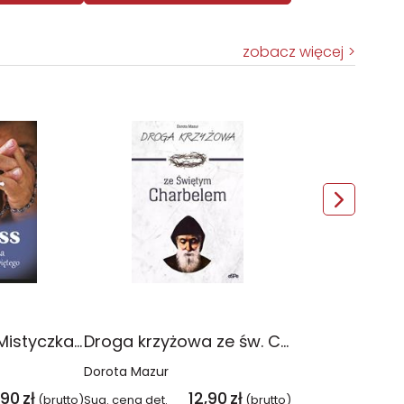
zobacz więcej
Barbara Kloss. Mistyczka różańca świętego
Droga krzyżowa ze św. Charbelem
Dorota Mazur
,90
zł
12,90
zł
(brutto)
Sug. cena det.
(brutto)