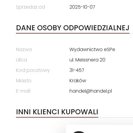
Sprzedaż od
2025-10-07
DANE OSOBY ODPOWIEDZIALNEJ
Nazwa
Wydawnictwo eSPe
Ulica
ul. Meissnera 20
Kod pocztowy
31-457
Miasto
Kraków
E-mail
handel@handel.pl
INNI KLIENCI KUPOWALI