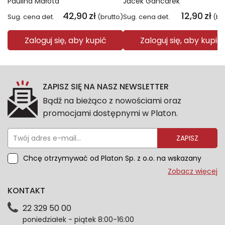
Paulina Małota
Jacek Gancarek
42,90
zł
12,90
zł
Sug. cena det.
(brutto)
Sug. cena det.
(br
Zaloguj się, aby kupić
Zaloguj się, aby kupić
ZAPISZ SIĘ NA NASZ NEWSLETTER
Bądź na bieżąco z nowościami oraz
promocjami dostępnymi w Platon.
ZAPISZ
Chcę otrzymywać od Platon Sp. z o.o. na wskazany
przeze mnie adres e-mail informacje marketingowe
Zobacz więcej
dotyczące oferty platon.com.pl. Wszelkie informacje
KONTAKT
dotyczące danych osobowych znajdziesz w naszej
Polityce prywatności. Zgodę możesz wycofać w
22 329 50 00
każdym czasie. Wycofanie zgody nie wpłynie na
poniedziałek - piątek 8:00-16:00
zgodność z prawem przetwarzania dokonanego przed