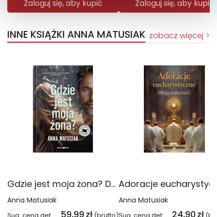
Zaloguj się, aby kupić
Zaloguj się, aby kupić
INNE KSIĄŻKI ANNA MATUSIAK
zobacz więcej
Gdzie jest moja żona? Duże Litery
Anna Matusiak
Anna Matusiak
59,99
zł
24,90
zł
Sug. cena det.
(brutto)
Sug. cena det.
(br