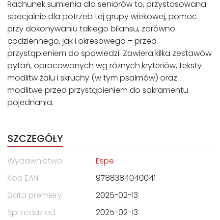
Rachunek sumienia dla seniorów to, przystosowana
specjalnie dla potrzeb tej grupy wiekowej, pomoc
przy dokonywaniu takiego bilansu, zarówno
codziennego, jak i okresowego – przed
przystąpieniem do spowiedzi. Zawiera kilka zestawów
pytań, opracowanych wg różnych kryteriów, teksty
modlitw żalu i skruchy (w tym psalmów) oraz
modlitwę przed przystąpieniem do sakramentu
pojednania.
SZCZEGÓŁY
Wydawnictwo
Espe
Kod EAN
9788384040041
Data premiery
2025-02-13
Sprzedaż od
2025-02-13