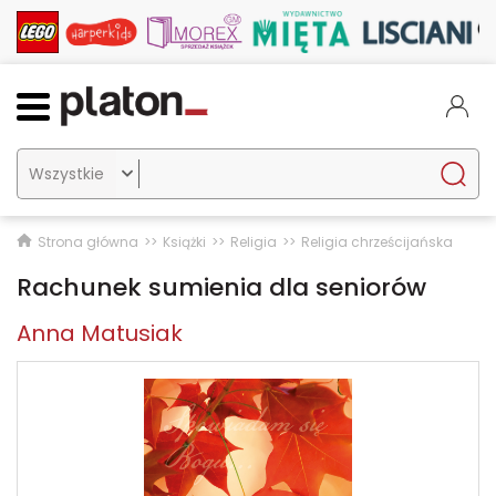

Strona główna
Książki
Religia
Religia chrześcijańska
Rachunek sumienia dla seniorów
Anna Matusiak