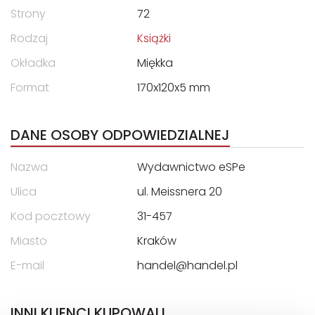
Strony
72
Rodzaj
Książki
Okładka
Miękka
Format
170x120x5 mm
DANE OSOBY ODPOWIEDZIALNEJ
Nazwa
Wydawnictwo eSPe
Ulica
ul. Meissnera 20
Kod pocztowy
31-457
Miasto
Kraków
E-mail
handel@handel.pl
INNI KLIENCI KUPOWALI