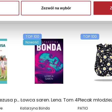
Zezwól na wybór
Z
TOP 100
TOP 100
Nowość
Religia Poznaję Jezusa podręcznik dla klasy 3 szkoły podstawowej
Łowca saren. Lena. Tom 4
we
Katarzyna Bonda
PATIO