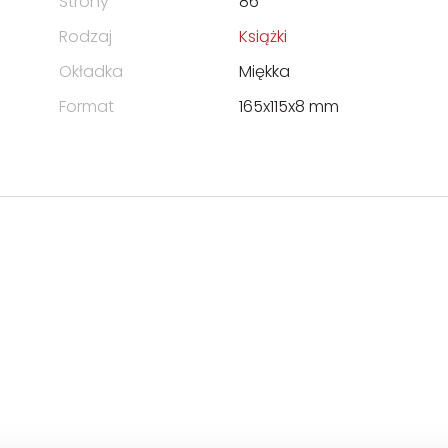
Strony
86
Rodzaj
Książki
Okładka
Miękka
Format
165x115x8 mm