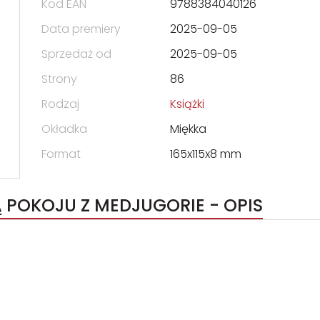
Kod EAN
9788384040126
Data premiery
2025-09-05
Sprzedaż od
2025-09-05
Strony
86
Rodzaj
Książki
Okładka
Miękka
Format
165x115x8 mm
 POKOJU Z MEDJUGORIE - OPIS