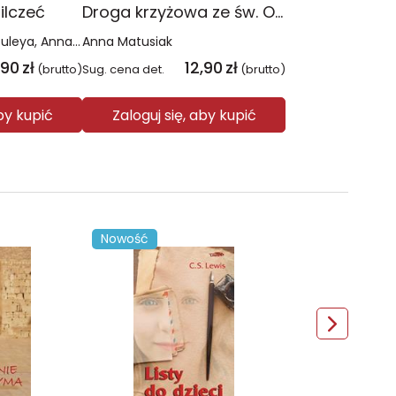
lczeć
Droga krzyżowa ze św. Ojcem Pio
Tuleya
Anna Matusiak
Anna Matusiak
,90
zł
12,90
zł
(brutto)
Sug. cena det.
(brutto)
aby kupić
Zaloguj się, aby kupić
Nowość