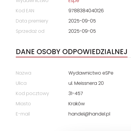
Wydawnictwo
Espe
Kod EAN
9788384040126
Data premiery
2025-09-05
Sprzedaż od
2025-09-05
DANE OSOBY ODPOWIEDZIALNEJ
Nazwa
Wydawnictwo eSPe
Ulica
ul. Meissnera 20
Kod pocztowy
31-457
Miasto
Kraków
E-mail
handel@handel.pl