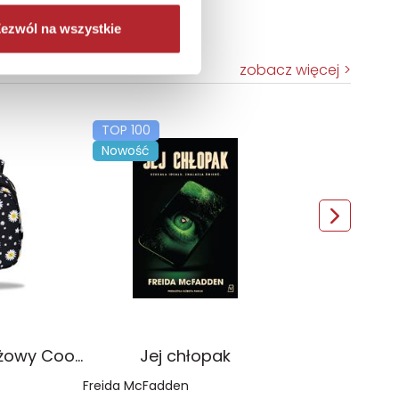
ezwól na wszystkie
zobacz więcej
TOP 100
Nowość
Plecak młodzieżowy Coolpack Jerry Daisy Black
Jej chłopak
Freida McFadden