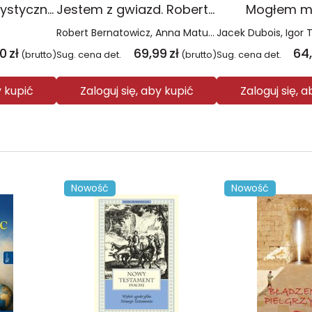
Adoracje eucharystyczne. Miłująca obecność
Jestem z gwiazd. Robert Bernatowicz w rozmowie z Anną Matusiak
Mogłem mi
Robert Bernatowicz
Anna Matusiak
Jacek Dubois
Igor 
90
zł
69,99
zł
64
(brutto)
Sug. cena det.
(brutto)
Sug. cena det.
y kupić
Zaloguj się, aby kupić
Zaloguj się, 
Nowość
Nowość